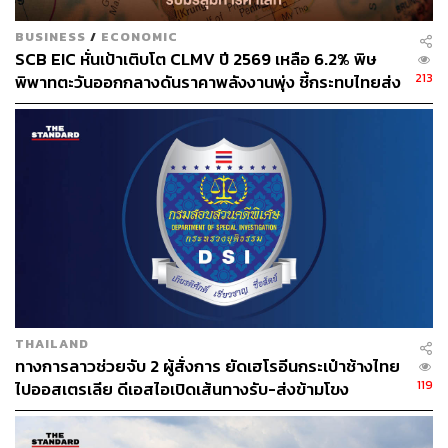
BUSINESS
/
ECONOMIC
SCB EIC หั่นเป้าเติบโต CLMV ปี 2569 เหลือ 6.2% พิษ
213
พิพาทตะวันออกกลางดันราคาพลังงานพุ่ง ชี้กระทบไทยส่ง
ออกโตแผ่ว-ยอดเกินดุลการค้าลดลง
THAILAND
ทางการลาวช่วยจับ 2 ผู้สั่งการ ยัดเฮโรอีนกระเป๋าช้างไทย
119
ไปออสเตรเลีย ดีเอสไอเปิดเส้นทางรับ-ส่งข้ามโขง