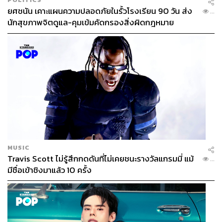
ยศชนัน เคาะแผนความปลอดภัยในรั้วโรงเรียน 90 วัน ส่ง
...
นักสุขภาพจิตดูแล-คุมเข้มคัดกรองสิ่งผิดกฎหมาย
MUSIC
Travis Scott ไม่รู้สึกกดดันที่ไม่เคยชนะรางวัลแกรมมี่ แม้
...
มีชื่อเข้าชิงมาแล้ว 10 ครั้ง