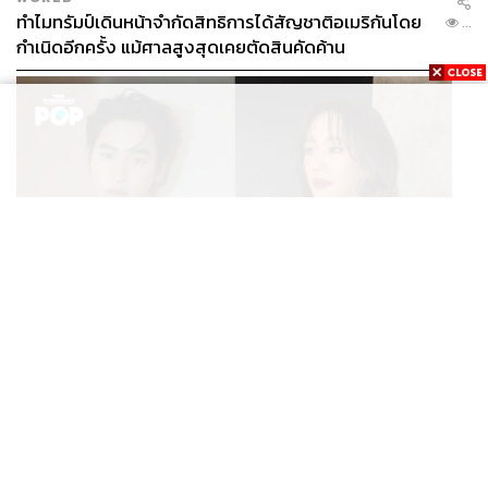
ทำไมทรัมป์เดินหน้าจำกัดสิทธิการได้สัญชาติอเมริกันโดย
...
กำเนิดอีกครั้ง แม้ศาลสูงสุดเคยตัดสินคัดค้าน
ENTERTAINMENT
เก้า นพเก้า และ พาย รินรดา เตรียมร่วมงานกันใน ‘รสกาล
...
Enchanted Taste In Time’