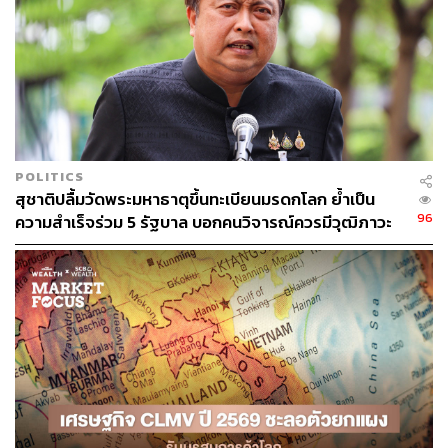
POLITICS
สุชาติปลื้มวัดพระมหาธาตุขึ้นทะเบียนมรดกโลก ย้ำเป็น
96
ความสำเร็จร่วม 5 รัฐบาล บอกคนวิจารณ์ควรมีวุฒิภาวะ
อย่ามองเป็นเรื่องการเมือง