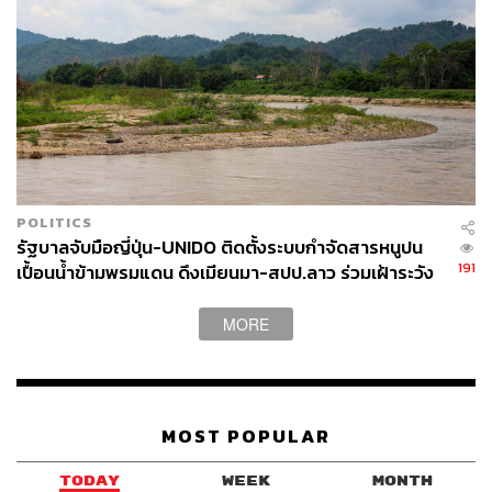
POLITICS
รัฐบาลจับมือญี่ปุ่น-UNIDO ติดตั้งระบบกำจัดสารหนูปน
191
เปื้อนน้ำข้ามพรมแดน ดึงเมียนมา-สปป.ลาว ร่วมเฝ้าระวัง
MORE
MOST POPULAR
TODAY
WEEK
MONTH