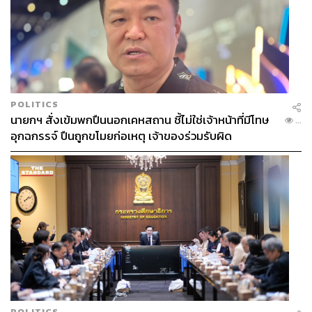
POLITICS
นายกฯ สั่งเข้มพกปืนนอกเคหสถาน ชี้ไม่ใช่เจ้าหน้าที่มีโทษ
...
อุกฉกรรจ์ ปืนถูกขโมยก่อเหตุ เจ้าของร่วมรับผิด
POLITICS