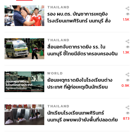
THAILAND
รอง ผบ.ตร. บัญชาการเหตุยิง
1.5K
โรงเรียนเทพศิรินทร์ นนทบุรี สั่ง
ค้นหา 2 รอบยืนยันไร้คนติดค้าง พบ
ศพปู่-ย่าที่บ้านพักผู้ก่อเหตุ
THAILAND
สื่อนอกจับตากราดยิง รร. ใน
1.3K
นนทบุรี ชี้ไทยมีอัตราครอบครองปืน
สูงในระดับต้นของภูมิภาค
WORLD
ย้อนเหตุกราดยิงในโรงเรียนต่าง
0.9K
ประเทศ ที่ผู้ก่อเหตุเป็นนักเรียน
THAILAND
นักเรียนโรงเรียนเทพศิรินทร์
873
นนทบุรี อพยพเข้ายังพื้นที่ปลอดภัย
ชั่วคราว หลังเหตุใช้อาวุธปืนภายใน
โรงเรียนคลี่คลาย