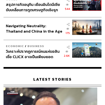
สรุปภารกิจอนุทิน เยือนอินโดนีเซีย
544
ขับเคลื่อนการทูตเศรษฐกิจเชิงรุก
ประกาศหุ้นส่วนยุทธศาสตร์ไทย –
อินโดนีเซีย
Navigating Neutrality:
Thailand and China in the Age
175
of a New Global Order
ECONOMIC
/
BUSINESS
วิเคราะห์ปรากฏการณ์คนแห่ขอสิน
2.6K
เชื่อ CLICX อาจเป็นเพียงยอด
ภูเขาน้ำแข็ง ของปัญหาหนี้ครัว
เรือนไทยที่ถูกซุกไว้
LATEST STORIES