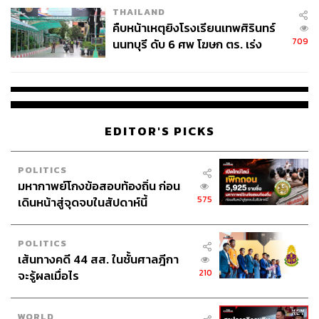
THAILAND
คืบหน้าเหตุยิงโรงเรียนเทพศิรินทร์
709
นนทบุรี ดับ 6 ศพ โฆษก ตร. เร่ง
สอบปมขโมยปืนปู่ก่อเหตุ
EDITOR'S PICKS
POLITICS
มหากาพย์โกงข้อสอบท้องถิ่น ก่อน
575
เดินหน้าสู่จุดจบในสัปดาห์นี้
POLITICS
เส้นทางคดี 44 สส. ในชั้นศาลฎีกา
210
จะรู้ผลเมื่อไร
WORLD