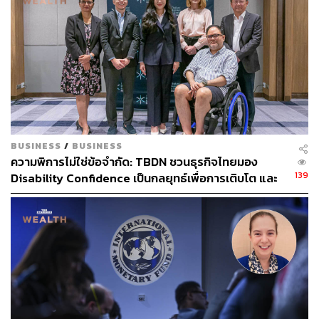
100
BUSINESS
/
BUSINESS
ABOUT THE AUTHOR
ความพิการไม่ใช่ข้อจำกัด: TBDN ชวนธุรกิจไทยมอง
139
Disability Confidence เป็นกลยุทธ์เพื่อการเติบโต และ
ถนัดกิจ จันกิเสน
อนาคตแรงงานไทย
Content Creator ประจำกองบรรณาธิการ
THE STANDARD WEALTH ผู้เสพติดโลก
ธุรกิจ การตลาด เทคโนโลยี และชอบสำรวจ
โลกออฟไลน์และออนไลน์มาถอดรหัสความ
เคลื่อนไหวให้เป็นเรื่องเข้าใจง่าย สนุก และได้
ไอเดียใหม่ๆ