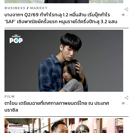
BUSINESS
/
MARKET
บางจากฯ Q2/69 ทำกำไรทะลุ 1.2 หมื่นล้าน เริ่มบุ๊กกำไร
...
‘SAF’ เชิงพาณิชย์ครั้งแรก หนุนรายได้ครึ่งปีทะลุ 3.2 แสน
ล้าน
FILM
ตาโขน เตรียมฉายที่เทศกาลภาพยนตร์ไทย ณ ประเทศ
...
บราซิล