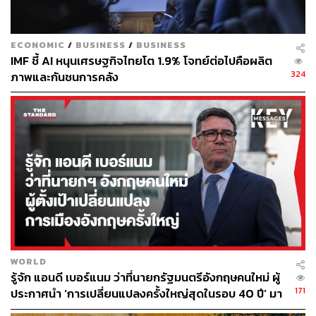
ECONOMIC
/
BUSINESS
/
BUSINESS
IMF ชี้ AI หนุนเศรษฐกิจไทยโต 1.9% โจทย์ต่อไปคือผลิต
324
ภาพและกันชนการคลัง
WORLD
รู้จัก แอนดี เบอร์แนม ว่าที่นายกรัฐมนตรีอังกฤษคนใหม่ ผู้
171
ประกาศนำ ‘การเปลี่ยนแปลงครั้งใหญ่สุดในรอบ 40 ปี’ มา
สู่การเมืองอังกฤษ