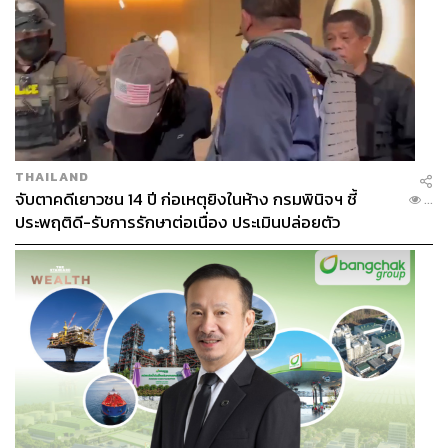
THAILAND
จับตาคดีเยาวชน 14 ปี ก่อเหตุยิงในห้าง กรมพินิจฯ ชี้
...
ประพฤติดี-รับการรักษาต่อเนื่อง ประเมินปล่อยตัว