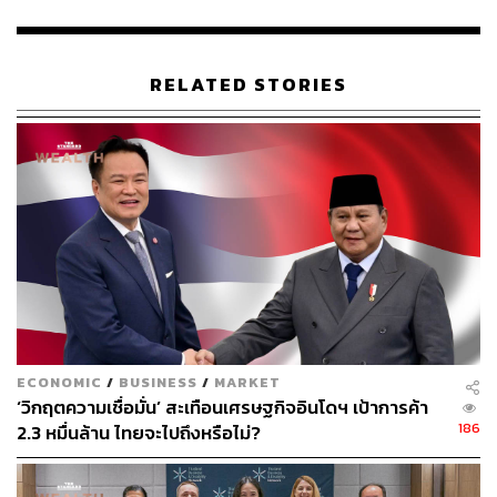
https://www.cnbc.com/2020/05/20/victorias-secret-pa
rent-l-brands-lb-reports-q1-earnings.html
https://www.businessinsider.com/victorias-secret-to-p
RELATED STORIES
ermanently-close-250-stores-in-us-canada-2020-5
https://www.forbes.com/sites/rachelsandler/2020/05/
20/victorias-secret-to-close-250-us-and-canadian-sto
res-as-sales-plummet-due-to-the-coronavirus
ห้ามพลาด! ฟอรัมที่เจาะลึก New Normal ที่ใหญ่ที่สุดในเมือง
ไทย จากวิทยากรระดับประเทศ 40 คน ซื้อบัตรงาน THE
STANDARD ECONOMIC FORUM ที่
https://www.eventpo
ECONOMIC
/
BUSINESS
/
MARKET
p.me/e/8705-economic-forum
‘วิกฤตความเชื่อมั่น’ สะเทือนเศรษฐกิจอินโดฯ เป้าการค้า
186
2.3 หมื่นล้าน ไทยจะไปถึงหรือไม่?
TAGS:
เศรษฐกิจ
Victoria’s Secret
L Brands
เชื้อไวรัสโคโรนา
COVID-19