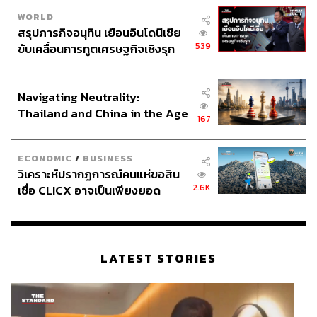
WORLD
สรุปภารกิจอนุทิน เยือนอินโดนีเซีย
539
ขับเคลื่อนการทูตเศรษฐกิจเชิงรุก
ประกาศหุ้นส่วนยุทธศาสตร์ไทย –
อินโดนีเซีย
Navigating Neutrality:
Thailand and China in the Age
167
of a New Global Order
ECONOMIC
/
BUSINESS
วิเคราะห์ปรากฏการณ์คนแห่ขอสิน
2.6K
เชื่อ CLICX อาจเป็นเพียงยอด
ภูเขาน้ำแข็ง ของปัญหาหนี้ครัว
เรือนไทยที่ถูกซุกไว้
LATEST STORIES