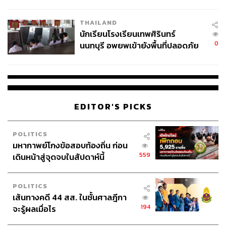
ผลิต 8.3 ล้าน สู่ข้อพิพาท ‘มา
เวลล์ฯ’ ฟ้อง ‘โทน บางแค’ ผิดนัด
THAILAND
จ่ายหนี้-แอบระบุแบรนด์
นักเรียนโรงเรียนเทพศิรินทร์
0
นนทบุรี อพยพเข้ายังพื้นที่ปลอดภัย
ชั่วคราว หลังเหตุใช้อาวุธปืนภายใน
โรงเรียนคลี่คลาย
EDITOR'S PICKS
POLITICS
มหากาพย์โกงข้อสอบท้องถิ่น ก่อน
559
เดินหน้าสู่จุดจบในสัปดาห์นี้
POLITICS
เส้นทางคดี 44 สส. ในชั้นศาลฎีกา
194
จะรู้ผลเมื่อไร