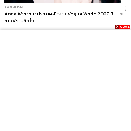
FASHION
Anna Wintour ประกาศจัดงาน Vogue World 2027 ที่
...
ซานฟรานซิสโก
News
Wealth
Pop
Podcast
Video
Now
Opinion
Careers
Events
Privacy
About
Contact
Policy
FOR
ADVERTISING
MEMBERSHIP