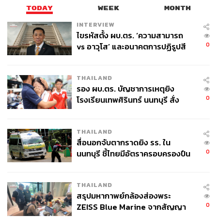
TODAY
WEEK
MONTH
INTERVIEW
ไขรหัสตั้ง ผบ.ตร. ‘ความสามารถ
0
vs อาวุโส’ และอนาคตการปฏิรูปสี
กากี กับ พล.ต.อ. เอก อังสนานนท์
THAILAND
รอง ผบ.ตร. บัญชาการเหตุยิง
0
โรงเรียนเทพศิรินทร์ นนทบุรี สั่ง
ค้นหา 2 รอบยืนยันไร้คนติดค้าง พบ
ศพปู่-ย่าที่บ้านพักผู้ก่อเหตุ
THAILAND
สื่อนอกจับตากราดยิง รร. ใน
0
นนทบุรี ชี้ไทยมีอัตราครอบครองปืน
สูงในระดับต้นของภูมิภาค
THAILAND
สรุปมหากาพย์กล้องส่องพระ
0
ZEISS Blue Marine จากสัญญา