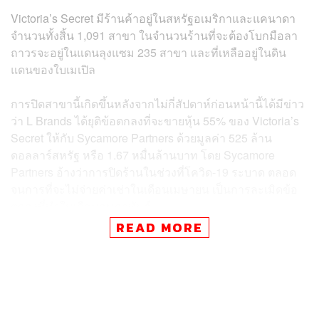
Victoria’s Secret มีร้านค้าอยู่ในสหรัฐอเมริกาและแคนาดา
จำนวนทั้งสิ้น 1,091 สาขา ในจำนวนร้านที่จะต้องโบกมือลา
ถาวรจะอยู่ในแดนลุงแซม 235 สาขา และที่เหลืออยู่ในดิน
แดนของใบเมเปิล
การปิดสาขานี้เกิดขึ้นหลังจากไม่กี่สัปดาห์ก่อนหน้านี้ได้มีข่าว
ว่า L Brands ได้ยุติข้อตกลงที่จะขายหุ้น 55% ของ Victoria’s
Secret ให้กับ Sycamore Partners ด้วยมูลค่า 525 ล้าน
ดอลลาร์สหรัฐ หรือ 1.67 หมื่นล้านบาท โดย Sycamore
Partners อ้างว่าการปิดร้านในช่วงที่โควิด-19 ระบาด ตลอด
จนการที่จะไม่จ่ายค่าเช่าในเดือนเมษายน เป็นการละเมิดข้อ
ตกลงที่ทำในเดือนกุมภาพันธ์
READ MORE
ไตรมาสนี้ในภาพรวมของ L Brands ซึ่งมีธุรกิจหลักคือ
Victoria’s Secret และ Bath & Body Works มียอดขายสุทธิ
ลดลง 37% เป็น 1.65 พันล้านดอลลาร์สหรัฐ เมื่อเทียบกับช่วง
เดียวันของปีที่แล้วที่เคยทำได้ 2.63 พันล้านดอลลาร์สหรัฐ
โดยมีสาเหตุหลักมาจากร้านค้าเกือบทุกสาขาถูกบังคับให้ปิด