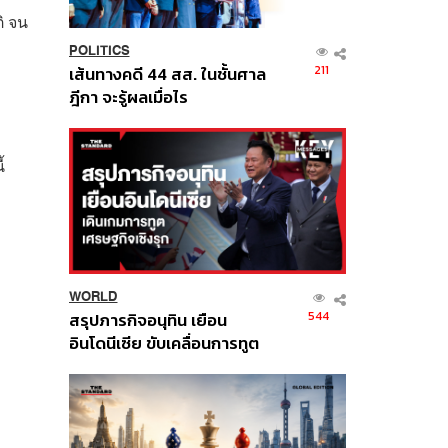
ิ จน
POLITICS
211
เส้นทางคดี 44 สส. ในชั้นศาล
ฎีกา จะรู้ผลเมื่อไร
้
ะ
WORLD
544
สรุปภารกิจอนุทิน เยือน
อินโดนีเซีย ขับเคลื่อนการทูต
เศรษฐกิจเชิงรุก ประกาศหุ้น
ส่วนยุทธศาสตร์ไทย –
อินโดนีเซีย