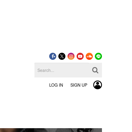
LOG IN
SIGN UP