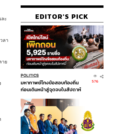
EDITOR'S PICK
 และ
เวลา
กลาย
POLITICS
576
มหากาพย์โกงข้อสอบท้องถิ่น
ง
ก่อนเดินหน้าสู่จุดจบในสัปดาห์
นี้
n