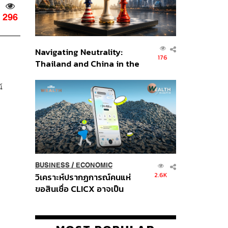
296
Navigating Neutrality:
176
Thailand and China in the
Age of a New Global
Order
์
BUSINESS
/
ECONOMIC
2.6K
วิเคราะห์ปรากฏการณ์คนแห่
ขอสินเชื่อ CLICX อาจเป็น
เพียงยอดภูเขาน้ำแข็ง ของ
ปัญหาหนี้ครัวเรือนไทยที่ถูกซุก
ไว้