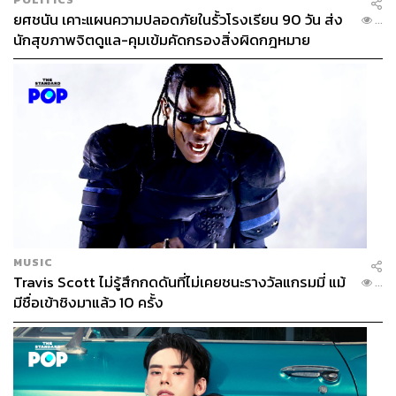
ยศชนัน เคาะแผนความปลอดภัยในรั้วโรงเรียน 90 วัน ส่ง
...
นักสุขภาพจิตดูแล-คุมเข้มคัดกรองสิ่งผิดกฎหมาย
MUSIC
Travis Scott ไม่รู้สึกกดดันที่ไม่เคยชนะรางวัลแกรมมี่ แม้
...
มีชื่อเข้าชิงมาแล้ว 10 ครั้ง