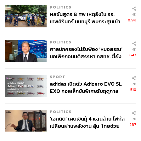
POLITICS
ผลชันสูตร 8 ศพ เหตุยิงใน รร.
0.9K
เทพศิรินทร์ นนทบุรี พบกระสุนเข้า
จุดสำคัญ ‘ศีรษะ-หน้าอก’ ครูถูกยิง
4 นัด จากระยะไกล
POLITICS
ศาลปกครองไม่รับฟ้อง ‘หมอสรณ’
647
ขอเพิกถอนมติสรรหา กสทช. ชี้ยัง
ไม่ใช่ผู้เดือดร้อนเสียหาย
SPORT
adidas เปิดตัว Adizero EVO SL
510
EXO คอลเล็กชันพิเศษรับฤดูกาล
College Football
POLITICS
‘เอกนิติ’ เผยเงินกู้ 4 แสนล้าน โฟกัส
287
เปลี่ยนผ่านพลังงาน ลุ้น ‘ไทยช่วย
ไทยพลัส’ เฟส 2 รอประเมินความ
เหมาะสม