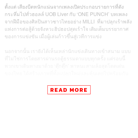
ตั้งแต่ เสียงบีตหนักแน่นจากเพลงเปิดประกอบรายการที่ดัง
กระหึ่มไปทั่วฮอลล์ UOB Liver กับ ‘ONE PUNCH’ บทเพลง
จากฝีมือของศิลปินสาวชาวไทยอย่าง MILLI ที่มาปลุกเร้าพลัง
แห่งการต่อสู้ด้วยจังหวะฮิปฮอปสุดเร้าใจ เติมเต็มบรรยากาศ
ของการแข่งขัน เมื่อผู้เล่นก้าวขึ้นสู่เวทีการแข่ง
นอกจากนั้น เรายังได้เห็นเหล่านักแข่งเดินทางเข้าสนาม แบบ
ที่ไม่ใช่การโดยสารผ่านรถตู้ธรรมดาแบบทุกครั้ง แต่รอบนี้
พวกเขาเดินทางมาด้วย ‘ตุ๊กตุ๊ก’ พาหนะสามล้อสุดโดดเด่น
ของไทย ได้สร้างภาพที่ทั้งแปลกใหม่และคุ้นเคยไปพร้อมกัน
ภาพโต๊ะของผู้เล่นที่ไม่ได้มีเพียงแค่เมาส์ คีย์บอร์ด หรือหูฟัง
READ MORE
แต่ยังมีสิ่งเล็กๆ อย่าง ยาดมหงส์ไทย ที่วางอยู่ข้างๆ ให้เหล่า
นักแข่งได้หยิบขึ้นมาสูดรับความสดชื่นระหว่างแข่งขัน
เสื้อแข่งขันของทีม EDward Gaming (EDG) ทีมแชมป์โลก
ทีมล่าสุด มาพร้อมลวดลายกราฟิกบนเสื้อที่ให้อารมณ์เหมือน
‘กางเกงช้าง’ สินค้าขึ้นชื่อของไทย ไปจนถึงการถ่ายภาพหมู่