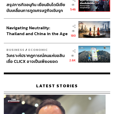
สรุปภารกิจอนุทิน เยือนอินโดนีเซีย
546
ขับเคลื่อนการทูตเศรษฐกิจเชิงรุก
ประกาศหุ้นส่วนยุทธศาสตร์ไทย –
TAGS:
E-Sports
Valorant
AROUND ESPORTS
อินโดนีเซีย
VALORANT Masters Bangkok 2025
Navigating Neutrality:
Thailand and China in the Age
180
of a New Global Order
BUSINESS
/
ECONOMIC
วิเคราะห์ปรากฏการณ์คนแห่ขอสิน
2.6K
เชื่อ CLICX อาจเป็นเพียงยอด
ภูเขาน้ำแข็ง ของปัญหาหนี้ครัว
เรือนไทยที่ถูกซุกไว้
409
LATEST STORIES
ABOUT THE AUTHOR
อนุชิต ไกรวิจิตร
Content Creator ประจำกองบรรณาธิการข่าว
กีฬา สำนักข่าว THE STANDARD ผู้มีงาน
อดิเรกคือการสัมภาษณ์ BNK48