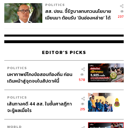
POLITICS
สส. ปชน. จี้รัฐบาลทบทวนนโยบาย
237
เมียนมา ต้อนรับ ‘มินอ่องหล่าย’ ได้
แค่สัญญาว่างเปล่า
EDITOR'S PICKS
POLITICS
มหากาพย์โกงข้อสอบท้องถิ่น ก่อน
578
เดินหน้าสู่จุดจบในสัปดาห์นี้
POLITICS
เส้นทางคดี 44 สส. ในชั้นศาลฎีกา
215
จะรู้ผลเมื่อไร
WORLD