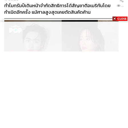
ทำไมทรัมป์เดินหน้าจำกัดสิทธิการได้สัญชาติอเมริกันโดย
...
กำเนิดอีกครั้ง แม้ศาลสูงสุดเคยตัดสินคัดค้าน
ENTERTAINMENT
เก้า นพเก้า และ พาย รินรดา เตรียมร่วมงานกันใน ‘รสกาล
...
Enchanted Taste In Time’