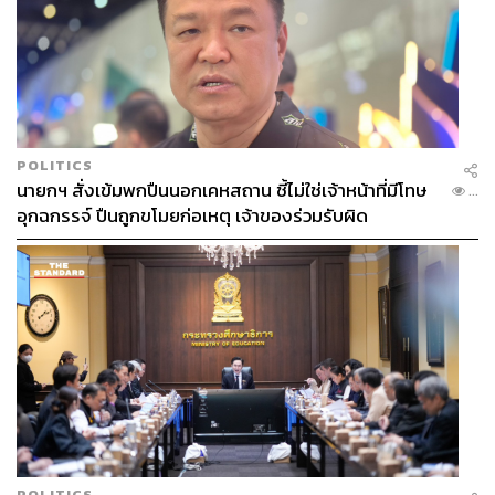
POLITICS
นายกฯ สั่งเข้มพกปืนนอกเคหสถาน ชี้ไม่ใช่เจ้าหน้าที่มีโทษ
...
อุกฉกรรจ์ ปืนถูกขโมยก่อเหตุ เจ้าของร่วมรับผิด
POLITICS