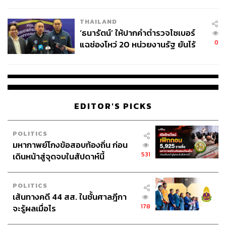
ชีวิต
THAILAND
‘ธนารัตน์’ ให้ปากคำตำรวจไซเบอร์
0
แฉช่องโหว่ 20 หน่วยงานรัฐ ยันไร้
นัยทางการเมือง
EDITOR'S PICKS
POLITICS
มหากาพย์โกงข้อสอบท้องถิ่น ก่อน
531
เดินหน้าสู่จุดจบในสัปดาห์นี้
POLITICS
เส้นทางคดี 44 สส. ในชั้นศาลฎีกา
178
จะรู้ผลเมื่อไร