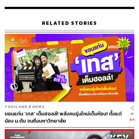
สำเนาใบจ่ายเงินค่าเทอม
สำเนาใบเกรด
สำเนาใบตอบรับเข้าศึกษา
RELATED STORIES
ขั้นตอนการลงทะเบียน
กรอกข้อมูลพร้อมแนบเอกสารในเว็บไซต์
เจ้าหน้าที่ตรวจสอบเอกสาร 3-5 วัน
รอรับอีเมล/SMS ภายหลังการตรวจสอบ
นัดหมายเข้ารับการฉีดวัคซีนผ่าน SMS เบอร์โทรศัพท์ที่
แจ้ง
สำหรับกรุงเทพฯ อ่านต่อได้ที่
THAILAND
/
NEWS
https://thestandard.co/vaccination-submission-proce
ขอนแก่น ‘เทส’ เต็มฮอลล์! พลังคนรุ่นใหม่เต็มห้อง! ตั้งแต่
ss-for-study-abroad-only-at-bkk/
64
น้อง ม.ต้น จนถึงมหาวิทยาลัย
ภาพประกอบ
:
พิชามญชุ์ วรรณสาร