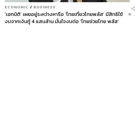
ECONOMIC
/
BUSINESS
‘เอกนิติ’ เผยอยู่ระหว่างหารือ ‘ไทยเที่ยวไทยพลัส’ มีสิทธิใช้
...
งบจากเงินกู้ 4 แสนล้าน มั่นใจงบต่อ ‘ไทยช่วยไทย พลัส’
เฟส 2 มีเพียงพอ
News
Wealth
Pop
Podcast
Video
Now
Opinion
Careers
Events
Privacy
About
Contact
Policy
FOR
ADVERTISING
MEMBERSHIP