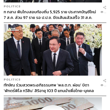
POLITICS
ก กลาง ฟันโกงสอบท้องถิ่น 5,925 ราย ประกาศบัญชีใหม่
...
7 ส.ค. ส่วน 97 ราย รอ ป.ป.ช. ขีดเส้นแล้วเสร็จ 31 ส.ค.
POLITICS
ทักษิณ ร่วมสวดพระอภิธรรมศพ ‘พล.ต.ท. ผ่อน’ บิดา
...
‘พักตร์พิไล ทวีสิน’ สิริอายุ 103 ปี แกนนำเพื่อไทย-บุคคล
หลากวงการร่วมอาลัย