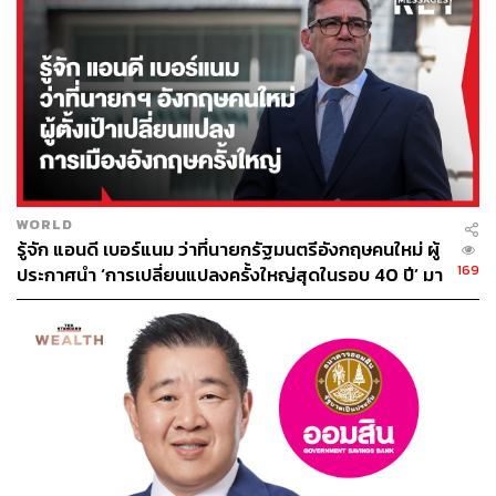
TAGS:
เชื้อไวรัสโคโรนา
นักเรียน
วัคซีนโควิด-19
เรียนต่อต่างประเทศ
WORLD
รู้จัก แอนดี เบอร์แนม ว่าที่นายกรัฐมนตรีอังกฤษคนใหม่ ผู้
97
169
ประกาศนำ ‘การเปลี่ยนแปลงครั้งใหญ่สุดในรอบ 40 ปี’ มา
สู่การเมืองอังกฤษ
ABOUT THE AUTHOR
วรรษชล คัวดรี้
Lifestyle Editor ประจำกอง THE STANDARD
POP