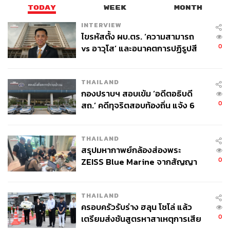
TODAY
WEEK
MONTH
INTERVIEW
ไขรหัสตั้ง ผบ.ตร. ‘ความสามารถ
0
vs อาวุโส’ และอนาคตการปฏิรูปสี
กากี กับ พล.ต.อ. เอก อังสนานนท์
THAILAND
กองปราบฯ สอบเข้ม ‘อดีตอธิบดี
0
สถ.’ คดีทุจริตสอบท้องถิ่น แจ้ง 6
ข้อหาหนัก จ่อชง ป.ป.ช. 12 ส.ค. นี้
THAILAND
สรุปมหากาพย์กล้องส่องพระ
0
ZEISS Blue Marine จากสัญญา
ผลิต 8.3 ล้าน สู่ข้อพิพาท ‘มา
เวลล์ฯ’ ฟ้อง ‘โทน บางแค’ ผิดนัด
THAILAND
จ่ายหนี้-แอบระบุแบรนด์
ครอบครัวรับร่าง ฮลุน โซโล่ แล้ว
0
เตรียมส่งชันสูตรหาสาเหตุการเสีย