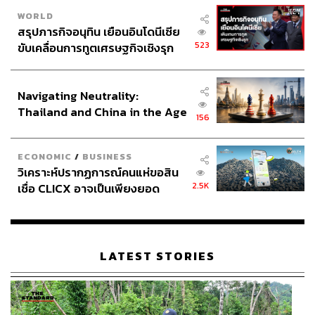
WORLD
สรุปภารกิจอนุทิน เยือนอินโดนีเซีย
523
ขับเคลื่อนการทูตเศรษฐกิจเชิงรุก
ประกาศหุ้นส่วนยุทธศาสตร์ไทย –
อินโดนีเซีย
Navigating Neutrality:
Thailand and China in the Age
156
of a New Global Order
ECONOMIC
/
BUSINESS
วิเคราะห์ปรากฏการณ์คนแห่ขอสิน
2.5K
เชื่อ CLICX อาจเป็นเพียงยอด
ภูเขาน้ำแข็ง ของปัญหาหนี้ครัว
เรือนไทยที่ถูกซุกไว้
LATEST STORIES