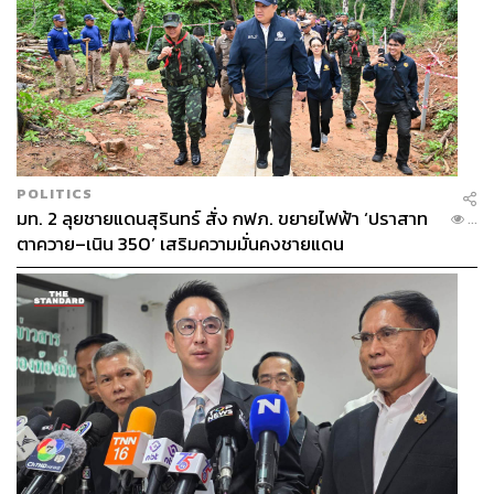
POLITICS
มท. 2 ลุยชายแดนสุรินทร์ สั่ง กฟภ. ขยายไฟฟ้า ‘ปราสาท
...
ตาควาย–เนิน 350’ เสริมความมั่นคงชายแดน