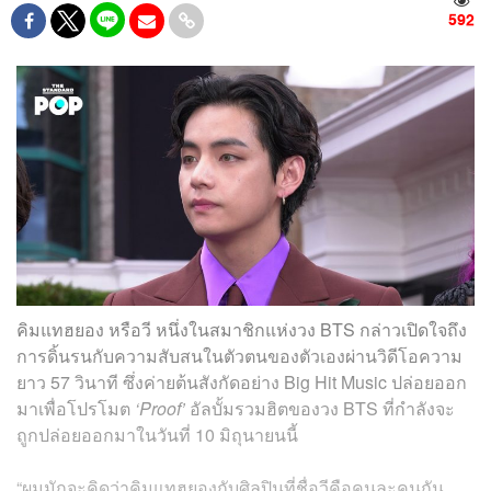
592
คิมแทฮยอง หรือวี หนึ่งในสมาชิกแห่งวง BTS กล่าวเปิดใจถึง
การดิ้นรนกับความสับสนในตัวตนของตัวเองผ่านวิดีโอความ
ยาว 57 วินาที ซึ่งค่ายต้นสังกัดอย่าง Big Hit Music ปล่อยออก
มาเพื่อโปรโมต
‘Proof’
อัลบั้มรวมฮิตของวง BTS ที่กำลังจะ
ถูกปล่อยออกมาในวันที่ 10 มิถุนายนนี้
“ผมมักจะคิดว่าคิมแทฮยองกับศิลปินที่ชื่อวีคือคนละคนกัน