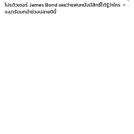
โปรดิวเซอร์ James Bond เผยว่าแฟนหนังมีสิทธิ์ได้รู้ว่าใคร
...
จะมารับบทนำช่วงปลายปีนี้
News
Wealth
Pop
Podcast
Video
Now
Opinion
Careers
Events
Privacy
About
Contact
Policy
FOR
ADVERTISING
MEMBERSHIP