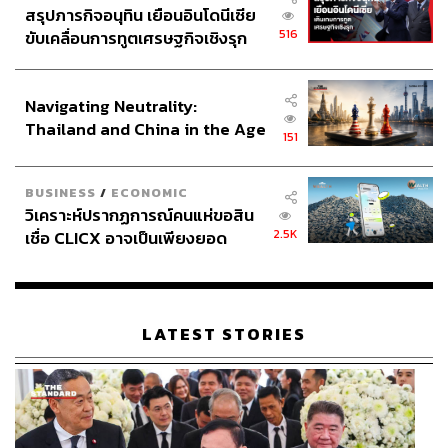
สรุปภารกิจอนุทิน เยือนอินโดนีเซีย
516
ขับเคลื่อนการทูตเศรษฐกิจเชิงรุก
ประกาศหุ้นส่วนยุทธศาสตร์ไทย –
อินโดนีเซีย
Navigating Neutrality:
Thailand and China in the Age
151
of a New Global Order
BUSINESS
/
ECONOMIC
วิเคราะห์ปรากฏการณ์คนแห่ขอสิน
2.5K
เชื่อ CLICX อาจเป็นเพียงยอด
ภูเขาน้ำแข็ง ของปัญหาหนี้ครัว
เรือนไทยที่ถูกซุกไว้
LATEST STORIES