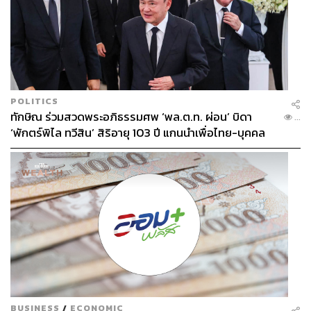
POLITICS
ทักษิณ ร่วมสวดพระอภิธรรมศพ ‘พล.ต.ท. ผ่อน’ บิดา
...
‘พักตร์พิไล ทวีสิน’ สิริอายุ 103 ปี แกนนำเพื่อไทย-บุคคล
หลากวงการร่วมอาลัย
BUSINESS
/
ECONOMIC