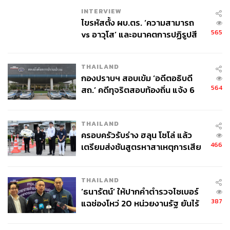
INTERVIEW
ไขรหัสตั้ง ผบ.ตร. ‘ความสามารถ
565
vs อาวุโส’ และอนาคตการปฏิรูปสี
กากี กับ พล.ต.อ. เอก อังสนานนท์
THAILAND
กองปราบฯ สอบเข้ม ‘อดีตอธิบดี
564
สถ.’ คดีทุจริตสอบท้องถิ่น แจ้ง 6
ข้อหาหนัก จ่อชง ป.ป.ช. 12 ส.ค. นี้
THAILAND
ครอบครัวรับร่าง ฮลุน โซโล่ แล้ว
466
เตรียมส่งชันสูตรหาสาเหตุการเสีย
ชีวิต
THAILAND
‘ธนารัตน์’ ให้ปากคำตำรวจไซเบอร์
387
แฉช่องโหว่ 20 หน่วยงานรัฐ ยันไร้
นัยทางการเมือง