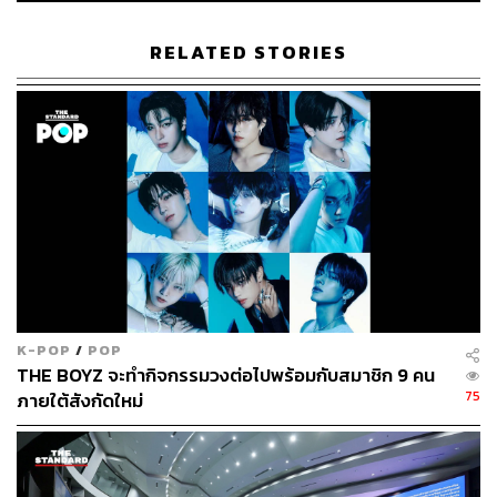
RELATED STORIES
592
ABOUT THE AUTHOR
ธนากร สุนทร
จบจากคณะนิเทศศาสตร์ มหาวิทยาลัยรังสิต
ชอบดูคอนเสิร์ต ใช้บทเพลงของ The 1975
เป็นพลังขับเคลื่อนชีวิต และอยากเป็นนักเขียน
ที่มีคนอยากอ่าน
K-POP
/
POP
THE BOYZ จะทำกิจกรรมวงต่อไปพร้อมกับสมาชิก 9 คน
75
ภายใต้สังกัดใหม่