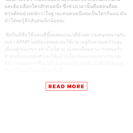
และต้องเลือกใครสักคนหนึ่ง ซึ่งช่วงเวลานั้นคือตอนที่ผม
ครุ่นคิดอย่างหนักว่าในฐานะคนคนหนึ่งผมเป็นใครกันแน่ มัน
ทำให้ผมรู้สึกสับสนเล็กน้อยน่ะ
“ศิลปินที่ชื่อวีคือคนที่ขึ้นแสดงบนเวทีด้วยความสนุกสนานกับ
เหล่า ARMY แต่คิมแทฮยองจะใช้เวลาอยู่กับครอบครัวและ
เพื่อนฝูงของเขา อย่างไรก็ตาม ณ ตอนนี้ผมสามารถยอมรับ
ตัวตนทั้งสองของตัวเองได้แล้วแม้จะยังแยกออกจากกัน ผม
คิดว่าตลอดเวลาที่ผมได้ไตร่ตรองเกี่ยวกับตัวเองคือสิ่งพิสูจน์
ซึ่งทำให้ผมเป็นผมในทุกวันนี้”
สำหรับ
Proof
เป็นอัลบั้มรวมเพลงจำนวน 48 แทร็กของวง
READ MORE
BTS อันประกอบไปด้วยบทเพลงฮิตมากมายตั้งแต่
No More
Dream
เดบิวต์ซิงเกิลเมื่อปี 2013, โซโลซิงเกิลของวีอย่าง
Singularity
ซึ่งเขาตัดสินใจเลือกเพลงนี้เพราะได้แรงบันดาล
ใจมาจากช่วงเวลาแห่งการดิ้นรนข้างต้น ฯลฯ
นอกจากนี้ในอัลบั้ม
Proof
จะมีเพลงใหม่ที่ถูกเพิ่มเข้าไปอีก 3