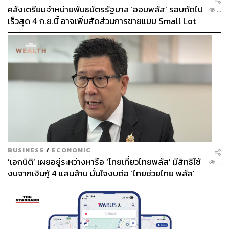
คลังเตรียมจำหน่ายพันธบัตรรัฐบาล ‘ออมพลัส’ รอบถัดไป
...
เร็วสุด 4 ก.ย.นี้ อาจเพิ่มสัดส่วนการขายแบบ Small Lot
First มากขึ้น
BUSINESS
/
ECONOMIC
‘เอกนิติ’ เผยอยู่ระหว่างหารือ ‘ไทยเที่ยวไทยพลัส’ มีสิทธิใช้
...
งบจากเงินกู้ 4 แสนล้าน มั่นใจงบต่อ ‘ไทยช่วยไทย พลัส’
เฟส 2 มีเพียงพอ