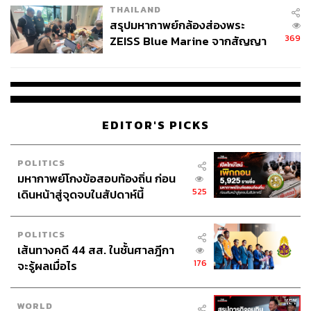
THAILAND
สรุปมหากาพย์กล้องส่องพระ
369
ZEISS Blue Marine จากสัญญา
ผลิต 8.3 ล้าน สู่ข้อพิพาท ‘มา
เวลล์ฯ’ ฟ้อง ‘โทน บางแค’ ผิดนัด
จ่ายหนี้-แอบระบุแบรนด์
EDITOR'S PICKS
POLITICS
มหากาพย์โกงข้อสอบท้องถิ่น ก่อน
525
เดินหน้าสู่จุดจบในสัปดาห์นี้
POLITICS
เส้นทางคดี 44 สส. ในชั้นศาลฎีกา
176
จะรู้ผลเมื่อไร
WORLD