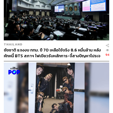
THAILAND
ชัชชาติ แจงงบ กทม. ปี 70 เหลือใช้จริง 8.6 หมื่นล้าน หลัง
94
หักหนี้ BTS สภาฯ ไฟเขียวรับหลักการ-จี้สางปัญหาโปรเจ
กต์ล่าช้า