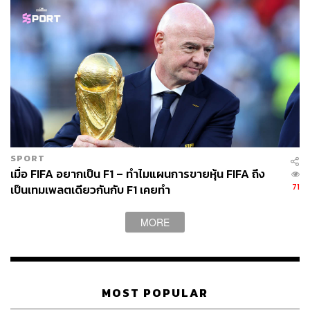
ความต้องการใช้น้ำมัน
ข่าวที่เกี่ยวข้อง
ซีอีโอ JPMorgan เตือน เศรษฐกิจสหรัฐฯ และโลกจะเข้
าสู่ภาวะถดถอยภายใน 6-9 เดือน
หุ้นสหรัฐฯ พลิกกลับมาปิดบวกถึง 800 จุด จากที่ร่วงหนั
กกว่า 500 จุด หลังการรายงานตัวเลขเงินเฟ้อเดือน ก.ย.
สหรัฐฯ รายงานเงินเฟ้อเดือน ก.ย. ที่ 8.2% สูงกว่าที่ตลา
ดคาดไว้ หุ้นสหรัฐฯ ดิ่งทันที!
SPORT
เมื่อ FIFA อยากเป็น F1 – ทำไมแผนการขายหุ้น FIFA ถึง
71
เป็นเทมเพลตเดียวกันกับ F1 เคยทำ
อ้างอิง:
https://edition.cnn.com/2023/01/05/investing/stock-m
MORE
arket-jobs-today
https://www.aljazeera.com/economy/2023/1/5/asia-st
ocks-hit-4-month-high-on-chinas-reopening
MOST POPULAR