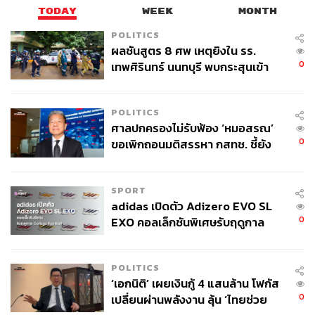
TODAY
WEEK
MONTH
สามารถติดตาม THE STANDARD WEALTH
ผ่านแอปพลิเคชันต่างๆ ที่คุณสะดวกหรือใช้งานอยู่แล้วได้เลย
POLITICS
ผลชันสูตร 8 ศพ เหตุยิงใน รร.
0
เทพศิรินทร์ นนทบุรี พบกระสุนเข้า
จุดสำคัญ ‘ศีรษะ-หน้าอก’ ครูถูกยิง
4 นัด จากระยะไกล
POLITICS
TAGS:
การลงทุน
การเงิน
ธนาคารกลางสหรัฐฯ (Fed)
ศาลปกครองไม่รับฟ้อง ‘หมอสรณ’
หุ้น
สหรัฐอเมริกา
0
ขอเพิกถอนมติสรรหา กสทช. ชี้ยัง
ไม่ใช่ผู้เดือดร้อนเสียหาย
SPORT
adidas เปิดตัว Adizero EVO SL
0
EXO คอลเล็กชันพิเศษรับฤดูกาล
College Football
20
POLITICS
‘เอกนิติ’ เผยเงินกู้ 4 แสนล้าน โฟกัส
0
เปลี่ยนผ่านพลังงาน ลุ้น ‘ไทยช่วย
ABOUT THE AUTHOR