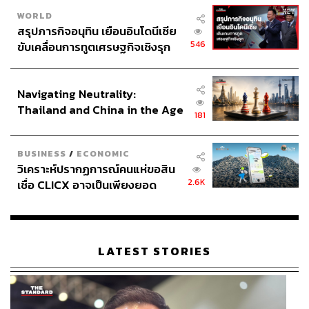
WORLD
สรุปภารกิจอนุทิน เยือนอินโดนีเซีย
546
ขับเคลื่อนการทูตเศรษฐกิจเชิงรุก
ประกาศหุ้นส่วนยุทธศาสตร์ไทย –
อินโดนีเซีย
Navigating Neutrality:
Thailand and China in the Age
181
of a New Global Order
BUSINESS
/
ECONOMIC
วิเคราะห์ปรากฏการณ์คนแห่ขอสิน
2.6K
เชื่อ CLICX อาจเป็นเพียงยอด
ภูเขาน้ำแข็ง ของปัญหาหนี้ครัว
เรือนไทยที่ถูกซุกไว้
LATEST STORIES