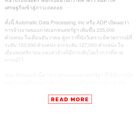
เศรษฐกิจเข้าสู่ภาวะถดถอย
ทั้งนี้ Automatic Data Processing, Inc หรือ ADP เปิดเผยว่า
การจ้างงานของภาคเอกชนสหรัฐฯ เพิ่มขึ้น 235,000
ตำแหน่ง ในเดือนธันวาคม สูงกว่าที่นักวิเคราะห์คาดการณ์ที่
ระดับ 153,000 ตำแหน่ง จากระดับ 127,000 ตำแหน่ง ใน
เดือนพฤศจิกายน และค่าจ้างก็มีการเติบโตเร็วกว่าที่คาด
การณ์ไว้
ขณะที่ก่อนหน้านี้ทางกระทรวงแรงงานสหรัฐฯ ก็ได้มีการเปิด
เผยตัวเลขผู้ยื่นขอสวัสดิการว่างงานครั้งแรกลดลง 19,000
ราย สู่ระดับ 204,000 ราย ในสัปดาห์ที่แล้ว ซึ่งเป็นระดับต่ำสุด
นับตั้งแต่เดือนกันยายน และต่ำกว่าที่นักวิเคราะห์คาดการณ์ที่
READ MORE
ระดับ 225,000 ราย อีกทั้งจำนวนชาวอเมริกันที่ยังคงขอรับ
สวัสดิการว่างงานต่อเนื่อง ลดลง 24,000 ราย สู่ระดับ 1.694
ล้านราย
รายงานดังกล่าวชี้ให้เห็นว่าตลาดแรงงานของสหรัฐฯ ยังคง