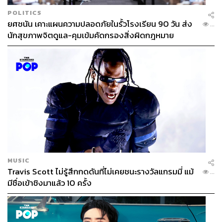
POLITICS
ยศชนัน เคาะแผนความปลอดภัยในรั้วโรงเรียน 90 วัน ส่ง
...
นักสุขภาพจิตดูแล-คุมเข้มคัดกรองสิ่งผิดกฎหมาย
MUSIC
Travis Scott ไม่รู้สึกกดดันที่ไม่เคยชนะรางวัลแกรมมี่ แม้
...
มีชื่อเข้าชิงมาแล้ว 10 ครั้ง