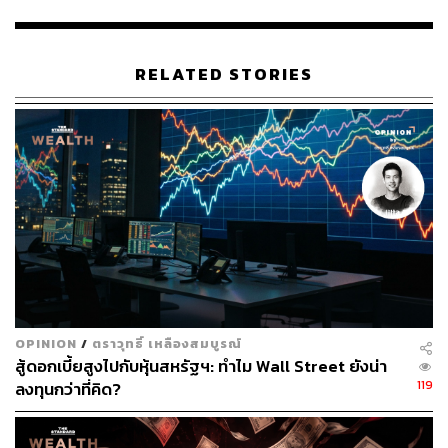
ยังไม่มีการเปลี่ยนนโยบายอัตราเงินเฟ้อของตนอย่างแน่นอน
โดยสิ่งที่ IMF กังวลคือความยืดหยุ่นอย่างต่อเนื่องของตลาด
แรงงานสหรัฐฯ ซึ่งการว่างงานยังคงอยู่ใกล้ระดับต่ำสุดเป็น
RELATED STORIES
ประวัติการณ์ และการปรับขึ้นค่าจ้างยังคงสูงเกินไปสำหรับ
Fed ที่จะบรรลุเป้าหมายเงินเฟ้อที่ 2%
ขณะนี้เหล่านักลงทุนต่างจับตารอดูรายงานการจ้างงานในวัน
นี้ (6 มกราคม) สำหรับข้อมูลเพิ่มเติมเกี่ยวกับวิธีที่ตลาด
แรงงานตอบสนองต่อการปรับขึ้นอัตราดอกเบี้ยของ Fed ใน
สภาวะเศรษฐกิจที่เลวร้ายในปัจจุบัน โดยขณะนี้หลายฝ่ายต่าง
คาดหวังให้รายงานการจ้างงานอ่อนแอกว่าที่คาดกันไว้
ส่วนสถานการณ์ตลาดหุ้นในภูมิภาคเอเชียกลับเคลื่อนไหวไป
ในทิศทางตรงกันข้าม โดยเมื่อวานนี้ (5 มกราคม) หุ้นใน
OPINION
/
ตราวุทธิ์ เหลืองสมบูรณ์
เอเชียขยับพุ่งแตะระดับสูงสุดในรอบ 4 เดือน ท่ามกลางความ
สู้ดอกเบี้ยสูงไปกับหุ้นสหรัฐฯ: ทำไม Wall Street ยังน่า
หวังที่จีนกลับมาเปิดประเทศ สะท้อนถึงการคลี่คลายของ
119
ลงทุนกว่าที่คิด?
วิกฤตการระบาดของไวรัสโควิด ที่ทำให้จีนจะกลับมาใช้ชีวิต
และดำเนินกิจกรรมทางเศรษฐกิจตามปกติได้อีกครั้ง