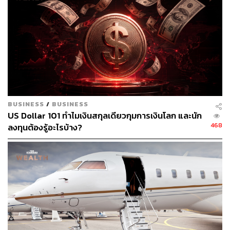
โดยดัชนี MSCI ของภูมิภาคเอเชีย-แปซิฟิก ยกเว้นญี่ปุ่น เพิ่ม
ขึ้น 1% แตะระดับสูงสุดในรอบ 4 เดือน ในการซื้อขายช่วงเช้า
ขณะที่ดัชนี Nikkei 225 ของญี่ปุ่น เด้งขึ้นจากระดับต่ำสุดใน
รอบสามเดือน
Joanne Goh นักกลยุทธ์การลงทุนของ DBS Bank ใน
สิงคโปร์ ระบุว่า การที่จีนกลับมาเปิดประเทศได้ส่งผลกระทบ
ไปทั่วโลก เพราะไม่เพียงแต่ช่วยกระตุ้นการท่องเที่ยวและการ
BUSINESS
/
BUSINESS
บริโภคเท่านั้น แต่ยังช่วยลดปัญหาวิกฤตของห่วงโซ่อุปทานที่
US Dollar 101 ทำไมเงินสกุลเดียวกุมการเงินโลก และนัก
เกิดขึ้นในปี 2022 อีกด้วย พร้อมคาดการณ์ว่าจีนน่าจะใช้
468
ลงทุนต้องรู้อะไรบ้าง?
เวลาปรับตัวประมาณ 6 เดือน ในการทำให้ประเทศกลับมา
เติบโตได้อย่างแข็งแกร่ง และไม่คิดว่าแนวโน้มการเติบโตดัง
กล่าวของจีนจะพลิกกลับแต่อย่างใด
ความเชื่อมั่นในการเติบโตของจีนยังได้รับการสนับสนุนจาก
การออกมาให้คำมั่นของธนาคารกลางจีนก่อนหน้านี้ ที่ยืน
กรานว่าธนาคารกลางจีนจะเพิ่มการสนับสนุนทางการเงิน
เพื่อกระตุ้นการบริโภคภายในประเทศและโครงการลงทุนที่