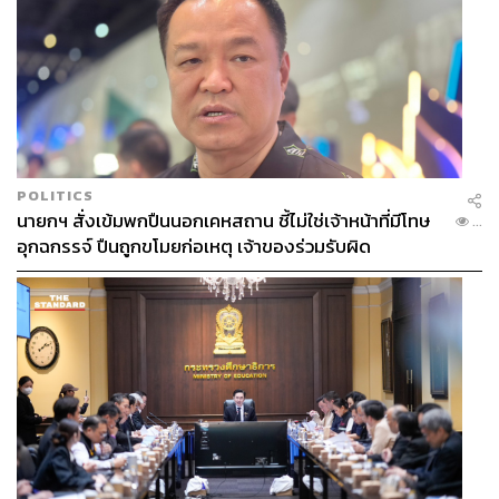
POLITICS
นายกฯ สั่งเข้มพกปืนนอกเคหสถาน ชี้ไม่ใช่เจ้าหน้าที่มีโทษ
...
อุกฉกรรจ์ ปืนถูกขโมยก่อเหตุ เจ้าของร่วมรับผิด