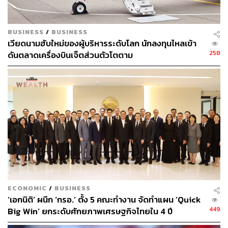
สำคัญ ตลอดจนสนับสนุนตลาดอสังหาริมทรัพย์ให้มี
เสถียรภาพ
BUSINESS
/
BUSINESS
โดยเมื่อวานนี้ (5 มกราคม) หุ้นในกลุ่มอีคอมเมิร์ซและผู้
เวียดนามฮับใหม่ของผู้บริหารระดับโลก นักลงทุนไหลเข้า
บริโภคเป็นหนึ่งในกลุ่มหุ้นที่เติบโตมากที่สุดในตลาดฮ่องกง
258
ดันตลาดเครื่องบินเจ็ตส่วนตัวโตตาม
โดยทำให้ดัชนี Hang Seng เพิ่มขึ้น 2% แตะระดับสูงสุดใน
รอบ 6 เดือน ในขณะที่ความหวังที่จีนจะ Come Back ได้ผลัก
ดันให้ค่าเงินหยวนของจีนแตะระดับสูงสุดในรอบ 4 เดือน และ
สนับสนุนหุ้นและสกุลเงินในภูมิภาค โดยหยวนเพิ่มขึ้น
ประมาณ 0.2% อยู่ที่ 6.8750 หยวนต่อดอลลาร์
ส่วนราคาน้ำมันฟื้นคืนราว 1% เมื่อวานนี้ หลังจากก่อนหน้านี้
ขยับลงหนัก 2 วันติด ในช่วงเริ่มต้นปี 2023 โดยสัญญาน้ำมัน
ดิบเวสต์เท็กซัส งวดส่งมอบเดือนกุมภาพันธ์ เพิ่มขึ้น 83 เซนต์
ปิดที่ 73.67 ดอลลาร์ต่อบาร์เรล ด้านน้ำมันดิบเบรนต์
ทะเลเหนือลอนดอน งวดส่งมอบเดือนมีนาคม เพิ่มขึ้น 85
ECONOMIC
/
BUSINESS
‘เอกนิติ’ ผนึก ‘กรอ.’ ตั้ง 5 คณะทำงาน จัดทำแผน ‘Quick
เซนต์ ปิดที่ 78.69 ดอลลาร์ต่อบาร์เรล แต่โดยภาพรวมราคา
449
Big Win’ ยกระดับศักยภาพเศรษฐกิจไทยใน 4 ปี
น้ำมันยังอยู่ในช่วงขาลง เนื่องจากยังมีความไม่แน่นอนของ
โควิดในจีน บวกกับภาวะเศรษฐกิจโลกถดถอยที่กระทบต่อ