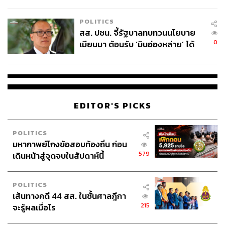
ไทยพลัส’ เฟส 2 รอประเมินความ
เหมาะสม
THE STANDARD WEALTH
POLITICS
สำนักข่าวเศรษฐกิจ ธุรกิจ และการลงทุน โดย
สส. ปชน. จี้รัฐบาลทบทวนนโยบาย
ทีมข่าว THE STANDARD
0
เมียนมา ต้อนรับ ‘มินอ่องหล่าย’ ได้
แค่สัญญาว่างเปล่า
EDITOR'S PICKS
POLITICS
มหากาพย์โกงข้อสอบท้องถิ่น ก่อน
579
เดินหน้าสู่จุดจบในสัปดาห์นี้
POLITICS
เส้นทางคดี 44 สส. ในชั้นศาลฎีกา
215
จะรู้ผลเมื่อไร