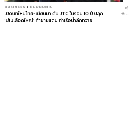
BUSINESS
/
ECONOMIC
เปิดบทใหม่ไทย-เมียนมา ดัน JTC ในรอบ 10 ปี ปลุก
...
‘เส้นเลือดใหญ่’ ค้าชายแดน ท่าเรือน้ำลึกทวาย
News
Wealth
Pop
Podcast
Video
Now
Opinion
Careers
Events
Privacy
About
Contact
Policy
FOR
ADVERTISING
MEMBERSHIP