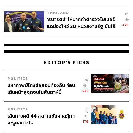
ชีวิต
THAILAND
‘ธนารัตน์’ ให้ปากคำตำรวจไซเบอร์
475
แฉช่องโหว่ 20 หน่วยงานรัฐ ยันไร้
นัยทางการเมือง
EDITOR'S PICKS
POLITICS
มหากาพย์โกงข้อสอบท้องถิ่น ก่อน
532
เดินหน้าสู่จุดจบในสัปดาห์นี้
POLITICS
เส้นทางคดี 44 สส. ในชั้นศาลฎีกา
178
จะรู้ผลเมื่อไร