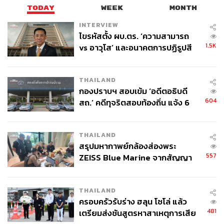
TODAY
WEEK
MONTH
INTERVIEW
ไขรหัสตั้ง ผบ.ตร. ‘ความสามารถ
1.5K
vs อาวุโส’ และอนาคตการปฏิรูปสี
กากี กับ พล.ต.อ. เอก อังสนานนท์
THAILAND
กองปราบฯ สอบเข้ม ‘อดีตอธิบดี
604
สถ.’ คดีทุจริตสอบท้องถิ่น แจ้ง 6
ข้อหาหนัก จ่อชง ป.ป.ช. 12 ส.ค. นี้
THAILAND
สรุปมหากาพย์กล้องส่องพระ
557
ZEISS Blue Marine จากสัญญา
ผลิต 8.3 ล้าน สู่ข้อพิพาท ‘มา
เวลล์ฯ’ ฟ้อง ‘โทน บางแค’ ผิดนัด
THAILAND
จ่ายหนี้-แอบระบุแบรนด์
ครอบครัวรับร่าง ฮลุน โซโล่ แล้ว
481
เตรียมส่งชันสูตรหาสาเหตุการเสีย