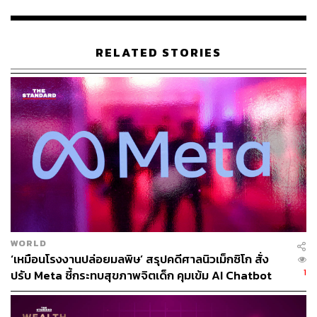
อ้างอิง:
https://www.aljazeera.com/economy/2021/7/26/us-lis
ted-chinese-firms-must-reveal-government-meddling
RELATED STORIES
-risk-sec
https://www.bbc.com/news/business-57966027
สามารถติดตาม THE STANDARD WEALTH
ผ่านแอปพลิเคชันต่างๆ ที่คุณสะดวกหรือใช้งานอยู่แล้วได้เลย
TAGS:
USA
China
รัฐบาลจีน
WORLD
ตลาดหลักทรัพย์กัวลาลัมเปอร์
‘เหมือนโรงงานปล่อยมลพิษ’ สรุปคดีศาลนิวเม็กซิโก สั่ง
The U.S. Securities and Commission (SEC)
1
ปรับ Meta ชี้กระทบสุขภาพจิตเด็ก คุมเข้ม AI Chatbot
การแทรกแซง