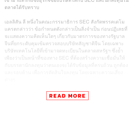
ตลาดได้รับทราบ
เอลลิสัน ลี หนึ่งในคณะกรรมาธิการ SEC สังกัดพรรคเดโม
แครตกล่าวว่า ข้อกำหนดดังกล่าวเป็นสิ่งจำเป็น ก่อนปฏิเสธที่
จะแสดงความคิดเห็นใดๆ เกี่ยวกับมาตรการของทางรัฐบาล
จีนที่ยกระดับคุมเข้มตรวจสอบบริษัทสัญชาติจีน โดยเฉพาะ
บริษัทเทคโนโลยีที่เข้ามาจดทะเบียนในตลาดสหรัฐฯ ซึ่งย้ำ
เพียงว่าเป็นหน้าที่ของทาง SEC ที่ต้องสร้างความเชื่อมั่นให้
กับบรรดานักลงทุนว่าตนเองจะได้รับข้อมูลที่ครบถ้วน ถูกต้อง
และรอบด้าน เพื่อการตัดสินใจลงทุน โดยเฉพาะความเสี่ยง
ต่างๆ
หุ้นกวดวิชาออนไลน์จีนร่วงหนัก
READ MORE
บรรดาหุ้นของสถาบันกวดวิชาออนไลน์สัญชาติจีนปรับตัวดิ่ง
ลงอย่างแรง หลังรัฐบาลจีนประกาศออกมาตรการยกระดับ
คุมเข้มสถาบันเหล่านี้เพื่อป้องกันการหากำไรเกินควรจาก
การสอนกวดวิชาในวิชาพื้นฐานหลักต่างๆ รวมถึงเพิ่มข้อห้าม
สำหรับชาวต่างชาติที่จะเข้ามาลงทุนในอุตสาหกรรมการ