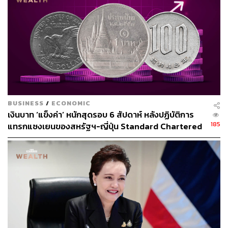
40
ABOUT THE AUTHOR
BUSINESS
/
ECONOMIC
เงินบาท ‘แข็งค่า’ หนักสุดรอบ 6 สัปดาห์ หลังปฏิบัติการ
THE STANDARD WEALTH
185
แทรกแซงเยนของสหรัฐฯ-ญี่ปุ่น Standard Chartered
สำนักข่าวเศรษฐกิจ ธุรกิจ และการลงทุน โดย
เปิดเป้าสิ้นปีนี้จ่อแข็งต่อแตะ 32.50 บาทต่อดอลลาร์
ทีมข่าว THE STANDARD