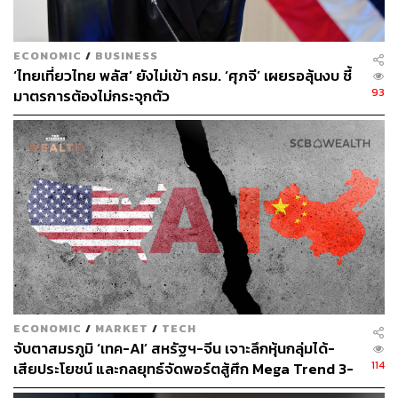
ECONOMIC
/
BUSINESS
‘ไทยเที่ยวไทย พลัส’ ยังไม่เข้า ครม. ‘ศุภจี’ เผยรอลุ้นงบ ชี้
93
มาตรการต้องไม่กระจุกตัว
ECONOMIC
/
MARKET
/
TECH
จับตาสมรภูมิ ‘เทค-AI’ สหรัฐฯ-จีน เจาะลึกหุ้นกลุ่มได้-
114
เสียประโยชน์ และกลยุทธ์จัดพอร์ตสู้ศึก Mega Trend 3-
5 ปีข้างหน้า