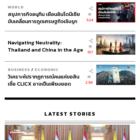
WORLD
สรุปภารกิจอนุทิน เยือนอินโดนีเซีย
524
ขับเคลื่อนการทูตเศรษฐกิจเชิงรุก
ประกาศหุ้นส่วนยุทธศาสตร์ไทย –
อินโดนีเซีย
Navigating Neutrality:
Thailand and China in the Age
157
of a New Global Order
BUSINESS
/
ECONOMIC
วิเคราะห์ปรากฏการณ์คนแห่ขอสิน
2.5K
เชื่อ CLICX อาจเป็นเพียงยอด
ภูเขาน้ำแข็ง ของปัญหาหนี้ครัว
เรือนไทยที่ถูกซุกไว้
LATEST STORIES