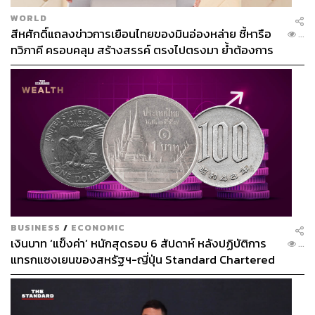
WORLD
สีหศักดิ์แถลงข่าวการเยือนไทยของมินอ่องหล่าย ชี้หารือ
...
ทวิภาคี ครอบคลุม สร้างสรรค์ ตรงไปตรงมา ย้ำต้องการ
ให้เมียนมากลับสู่อาเซียน
BUSINESS
/
ECONOMIC
เงินบาท ‘แข็งค่า’ หนักสุดรอบ 6 สัปดาห์ หลังปฏิบัติการ
...
แทรกแซงเยนของสหรัฐฯ-ญี่ปุ่น Standard Chartered
เปิดเป้าสิ้นปีนี้จ่อแข็งต่อแตะ 32.50 บาทต่อดอลลาร์