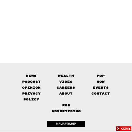
News
Wealth
Pop
Podcast
Video
Now
Opinion
Careers
Events
Privacy
About
Contact
Policy
FOR
ADVERTISING
MEMBERSHIP