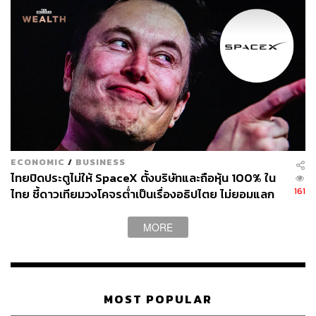
นอกจากนี้จะมีการตั้งฮอตไลน์ให้ประชาชนสามารถรายงาน
การเกิดอาชญากรรมในรูปแบบนี้ได้โดยตรง
ขณะที่รัฐบาลกลางจะจัดสรรเงินงบประมาณให้รัฐบาลมลรัฐ
จัดตั้งหน่วยงานในลักษณะเดียวกัน พร้อมทั้งจะจัดสรรงบ
ประมาณเพื่อฝึกอบรมเพิ่มความพร้อมแก่เจ้าหน้าที่ตำรวจให้
สามารถรับมือกับเคสอาชญากรรมในลักษณะนี้ได้ รวมทั้ง
รณรงค์กับประชาชนทั่วไปให้ช่วยเป็นหูเป็นตาให้กับตำรวจ
ECONOMIC
/
BUSINESS
ไทยปิดประตูไม่ให้ SpaceX ตั้งบริษัทและถือหุ้น 100% ใน
“ดิฉันไม่สามารถบอกทุกท่านได้เลยว่า กฎหมายฉบับนี้มี
161
ไทย ชี้ดาวเทียมวงโคจรต่ำเป็นเรื่องอธิปไตย ไม่ยอมแลก
ความสำคัญกับชุมชนชาวอเมริกันเชื้อสายเอเชียมากขนาด
ในโต๊ะเจรจาการค้า
ไหน มันเป็นเวลานานมากแล้วเหลือเกินที่พวกเราไม่มีตัวตน
MORE
และถูกมองเป็นคนอื่นในประเทศของตัวเอง กฎหมายฉบับนี้
จึงเหมือนเป็นคำมั่นสัญญาว่า รัฐบาลจะอยู่เคียงข้างพี่น้อง
ชาวอเมริกันเชื้อสายเอเชีย และรัฐจะทำทุกอย่างเพื่อปกป้อง
พวกคุณจากอาชญากรรมอันเกิดจากความเกลียดชัง” ส.ว. ฮิ
MOST POPULAR
โรโนะ ให้สัมภาษณ์ด้วยความตื้นตันใจ หลังเธอผลักดัน