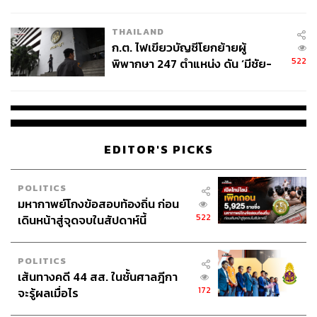
ข้อหาหนัก จ่อชง ป.ป.ช. 12 ส.ค. นี้
หลงใหลไปในประวัติศาสตร์และการเมือง
เจ้าของเพจการเมืองเรื่องลุงแซม
THAILAND
ก.ต. ไฟเขียวบัญชีโยกย้ายผู้
522
พิพากษา 247 ตำแหน่ง ดัน ‘มีชัย-
สรรพวิทย์’ คุมศาลอาญา-แพ่ง ‘วิธู
ร’ นั่งประธานศาลอุทธรณ์
EDITOR'S PICKS
POLITICS
มหากาพย์โกงข้อสอบท้องถิ่น ก่อน
522
เดินหน้าสู่จุดจบในสัปดาห์นี้
POLITICS
เส้นทางคดี 44 สส. ในชั้นศาลฎีกา
172
จะรู้ผลเมื่อไร