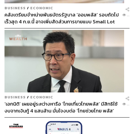
BUSINESS
/
ECONOMIC
คลังเตรียมจำหน่ายพันธบัตรรัฐบาล ‘ออมพลัส’ รอบถัดไป
...
เร็วสุด 4 ก.ย.นี้ อาจเพิ่มสัดส่วนการขายแบบ Small Lot
First มากขึ้น
BUSINESS
/
ECONOMIC
‘เอกนิติ’ เผยอยู่ระหว่างหารือ ‘ไทยเที่ยวไทยพลัส’ มีสิทธิใช้
...
งบจากเงินกู้ 4 แสนล้าน มั่นใจงบต่อ ‘ไทยช่วยไทย พลัส’
เฟส 2 มีเพียงพอ