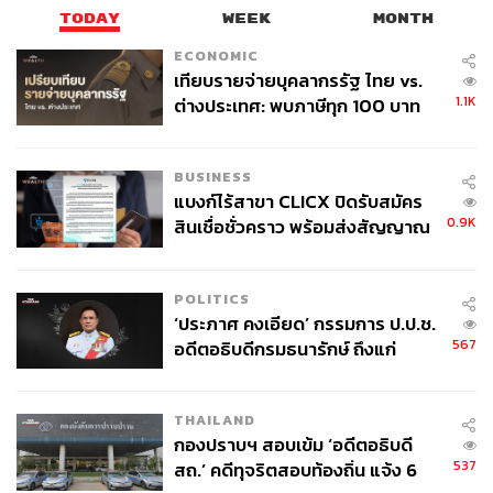
กฎหมายนี้ผ่านสภาสูงได้สำเร็จ
TODAY
WEEK
MONTH
ECONOMIC
ภาพ: Spencer Platt / Getty Images
เทียบรายจ่ายบุคลากรรัฐ ไทย vs.
1.1K
ต่างประเทศ: พบภาษีทุก 100 บาท
TAGS:
StopAsianHate
ความเกลียดชัง
อาชญากรรม
ของคนไทยใช้ไปกับข้าราชการเฉียด
USA
กฎหมาย
40 บาท
BUSINESS
แบงก์ไร้สาขา CLICX ปิดรับสมัคร
0.9K
สินเชื่อชั่วคราว พร้อมส่งสัญญาณ
เตือนกลุ่มกู้เงินผิดวัตถุประสงค์-ให้
ข้อมูลเท็จ เตรียมดำเนินคดีเด็ดขาด
POLITICS
‘ประภาศ คงเอียด’ กรรมการ ป.ป.ช.
359
567
อดีตอธิบดีกรมธนารักษ์ ถึงแก่
อนิจกรรม
ABOUT THE AUTHOR
THAILAND
กองปราบฯ สอบเข้ม ‘อดีตอธิบดี
ปฐมพงษ์ อึ๊งประเสริฐ
537
สถ.’ คดีทุจริตสอบท้องถิ่น แจ้ง 6
หนุ่มไทย ผู้พลัดหลงมาใช้ชีวิตอยู่ในอเมริกา
ร่ำเรียนมาทางสายวิทยาศาสตร์แต่กลับ