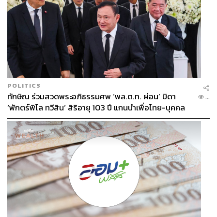
POLITICS
ทักษิณ ร่วมสวดพระอภิธรรมศพ ‘พล.ต.ท. ผ่อน’ บิดา
...
‘พักตร์พิไล ทวีสิน’ สิริอายุ 103 ปี แกนนำเพื่อไทย-บุคคล
หลากวงการร่วมอาลัย