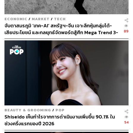
วิด-19
ECONOMIC
/
MARKET
/
TECH
กฎหมายต่อต้านอาชญากรรมอันเกิดจากความเกลียด
จับตาสมรภูมิ ‘เทค-AI’ สหรัฐฯ-จีน เจาะลึกหุ้นกลุ่มได้-
ชัง
89
เสียประโยชน์ และกลยุทธ์จัดพอร์ตสู้ศึก Mega Trend 3-
5 ปีข้างหน้า
เหตุการณ์กราดยิงหญิงเชื้อสายเอเชียในมหานครแอตแลนตา
เป็นเหมือนฟางเส้นสุดท้ายที่กระตุ้นให้รัฐบาลของ
สหรัฐอเมริกาต้องขยับตัวทำอะไรสักอย่าง ก่อนที่เหตุการณ์
จะบานปลายไปมากกว่านี้ และในที่สุดพรรคเดโมแครตภาย
ใต้การผลักดันของ ส.ว. หญิงเชื้อสายญี่ปุ่นอย่าง เมซี ฮิโรโนะ
(1 ใน 2 ส.ว. เชื้อสายเอเชีย ร่วมกับ ส.ว. แทมมี ดักเวิร์ธ ผู้มี
เชื้อสายไทย) ก็สามารถผลักดันร่างกฎหมายต่อต้าน
อาชญากรรมอันเกิดจากความเกลียดชังผ่านสภาสูงออกมา
ได้
BEAUTY & GROOMING
/
POP
ร่างกฎหมายฉบับนี้จะกำหนดให้กระทรวงยุติธรรมของ
Shiseido เห็นกำไรจากการดำเนินงานเพิ่มขึ้น 90.1% ใน
สหรัฐฯ ต้องจัดตั้งหน่วยงานพิเศษมาจัดการคดีอาชญากรรม
54
ช่วงครึ่งแรกของปี 2026
อันเกิดจากความเกลียดชัง เพื่อให้การดำเนินคดีเป็นไปด้วย
ความรวดเร็ว