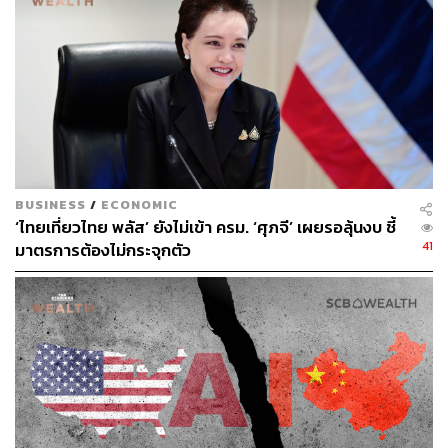
ประเทศยังมีไม่มากของรัฐบาลของทรัมป์เอง) ทรัมป์ทวีต
ตำหนิรัฐบาลจีนว่าไม่มีความโปร่งใสในการบริหารจัดการ
ระบาดและจงใจปกปิดข้อมูล จนทำให้เชื้อไวรัสแพร่ระบาดไป
ทั่วโลก ที่สำคัญเขายังใช้คำศัพท์ที่กระตุ้นความเกลียดชังต่อ
ชาวจีนอย่างคำว่า Chinese Virus (ไวรัสจีน) และ Kung Flu
(ที่พ้องเสียงกับคำว่ากังฟู) อยู่เสมอๆ
ผลจากกระแสความเกลียดชังที่สูงขึ้นในยุคของทรัมป์ ทำให้
เกิดเหตุการณ์น่าสลดอันเกิดจากการใช้ความรุนแรงต่อชาว
BUSINESS
/
ECONOMIC
เอเชียหลายต่อหลายเหตุการณ์ เช่น เหตุการณ์ที่ชาวไทย
‘ไทยเที่ยวไทย พลัส’ ยังไม่เข้า ครม. ‘ศุภจี’ เผยรอลุ้นงบ ชี้
41
มาตรการต้องไม่กระจุกตัว
อย่างวิชาถูกทำร้ายที่เมืองซานฟรานซิสโกจนเสียชีวิตใน
เวลาต่อมาจากอาการเลือดออกในสมอง, เหตุการณ์ที่หญิง
ชาวอเมริกันเชื้อสายจีนถูกขว้างปาสิ่งของใส่และถูกผลักจน
ล้มลงบนทางเท้าในย่านควีนส์ของเมืองนิวยอร์ก จนมาถึง
เหตุการณ์ที่มีการกราดยิงหญิงเชื้อสายเอเชียในมหานคร
แอตแลนตา จนมีผู้เสียชีวิตถึง 8 ราย ซึ่งหนังสือพิมพ์ New
York Times ได้รวบรวมสถิติของอาชญากรรมอันเกิดจาก
ความเกลียดชัง และพบว่า เกิดอาชญากรรมในลักษณะนี้
มากกว่า 100 ครั้งแล้วนับตั้งแต่มีการระบาดของโรคโค