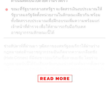
ดำเนินคดีเป็นไปด้วยความรวดเร็ว
ขณะที่รัฐบาลกลางสหรัฐฯ จะจัดสรรเงินงบประมาณให้
รัฐบาลมลรัฐจัดตั้งหน่วยงานในลักษณะเดียวกัน พร้อม
ทั้งจัดสรรงบประมาณเพื่อฝึกอบรมเพิ่มความพร้อมแก่
เจ้าหน้าที่ตำรวจ เพื่อให้สามารถรับมือกับเคส
อาชญากรรมลักษณะนี้ได้
ช่วงสัปดาห์ที่ผ่านมา วุฒิสภาของสหรัฐอเมริกาได้ผ่านร่าง
กฎหมายต่อต้านอาชญากรรมอันเกิดจากความเกลียดชัง
(Hate Crimes) ที่มีต่อชาวอเมริกันเชื้อสายเอเชีย โดยร่าง
กฎหมายฉบับนี้ได้รับเสียงสนับสนุนอย่างท่วมท้นจากทั้งพรรค
เดโมแครตและรีพับลิกัน โดยมีเพียงสมาชิกวุฒิสภาจากมลรัฐ
มิสซูรีเพียงคนเดียวที่ออกคะแนนเสียงคัดค้านร่างกฎหมาย
READ MORE
ฉบับนี้ และร่างกฎหมายนี้จะถูกนำมาพิจารณาในสภาผู้แทน
ราษฎรเป็นลำดับถัดไป โดยที่ผู้นำของพรรคเดโมแครตใน
สภาผู้แทนราษฎรอย่าง แนนซี เพโลซี มั่นใจว่าพรรคมีเสียง
สนับสนุนในมือมากพอที่จะผ่านร่างกฎหมายนี้ในสภาล่าง
ก่อนที่จะยื่นเสนอให้ประธานาธิบดี โจ ไบเดน ลงนามรับรอง