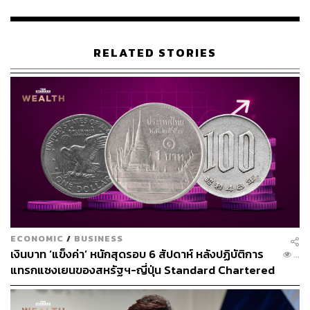
การใช้ประเทศจีนเป็นศัตรูร่วม ทรัมป์เน้นย้ำมาโดยตลอดว่า
รัฐบาลจีนใช้นโยบายการแข่งขันทางการค้าที่ไม่เป็นธรรม มี
การทุ่มตลาด มีการบิดเบือนค่าเงิน ละเมิดสิทธิมนุษยชน และ
RELATED STORIES
ละเมิดทรัพย์สินทางปัญญา จนทำให้สินค้าจากจีนมีราคาถูก
มาก ทำให้สินค้าจากสหรัฐอเมริกาสูญเสียความสามารถใน
การแข่งขันในตลาดโลก และเมื่อเขาชนะการเลือกตั้งได้เป็น
ประธานาธิบดี ทรัมป์ก็ได้ประกาศสงครามการค้ากับรัฐบาล
จีนเพื่อปกป้องอุตสาหกรรมภายในประเทศ ซึ่งก็ทำให้เขาได้
รับความนิยมอย่างมากในหมู่แรงงานผิวขาว
การมาถึงของ ‘Chinese Virus’
กระแสเกลียดชังชาวอเมริกันเชื้อสายจีน (และชาวเอเชียโดย
รวม) ยิ่งทวีความรุนแรงมากขึ้น ภายหลังการระบาดของโรค
โควิด-19 ที่มีต้นกำเนิดมาจากเมืองอู่ฮั่นของจีน โดยเฉพาะ
ECONOMIC
/
BUSINESS
เมื่อประธานาธิบดีของสหรัฐอเมริกาในขณะนั้นอย่างทรัมป์
เงินบาท ‘แข็งค่า’ หนักสุดรอบ 6 สัปดาห์ หลังปฏิบัติการ
...
พยายามใช้รัฐบาลจีนเป็นแพะรับบาปต่อการระบาดของโรค
แทรกแซงเยนของสหรัฐฯ-ญี่ปุ่น Standard Chartered
โควิด-19 ในประเทศ (ทั้งที่ความเป็นจริงแล้ว ปัญหาเกิดจาก
เปิดเป้าสิ้นปีนี้จ่อแข็งต่อแตะ 32.50 บาทต่อดอลลาร์
ความล้มเหลวในการจัดการการระบาดตั้งแต่จำนวนเคสใน