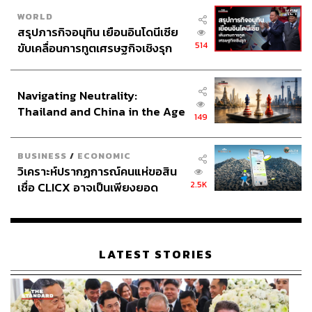
WORLD
สรุปภารกิจอนุทิน เยือนอินโดนีเซีย
514
ขับเคลื่อนการทูตเศรษฐกิจเชิงรุก
ประกาศหุ้นส่วนยุทธศาสตร์ไทย –
อินโดนีเซีย
Navigating Neutrality:
Thailand and China in the Age
149
of a New Global Order
BUSINESS
/
ECONOMIC
วิเคราะห์ปรากฏการณ์คนแห่ขอสิน
2.5K
เชื่อ CLICX อาจเป็นเพียงยอด
ภูเขาน้ำแข็ง ของปัญหาหนี้ครัว
เรือนไทยที่ถูกซุกไว้
LATEST STORIES