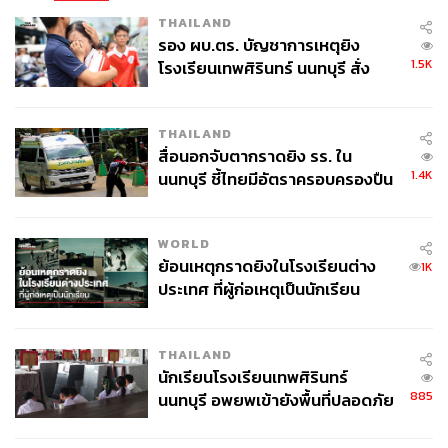
THAILAND
รอง ผบ.ตร. บัญชาการเหตุยิง
1.5K
โรงเรียนเทพศิรินทร์ นนทบุรี สั่ง
ค้นหา 2 รอบยืนยันไร้คนติดค้าง พบ
ศพปู่-ย่าที่บ้านพักผู้ก่อเหตุ
THAILAND
สื่อนอกจับตากราดยิง รร. ใน
1.4K
นนทบุรี ชี้ไทยมีอัตราครอบครองปืน
สูงในระดับต้นของภูมิภาค
WORLD
ย้อนเหตุกราดยิงในโรงเรียนต่าง
1K
ประเทศ ที่ผู้ก่อเหตุเป็นนักเรียน
THAILAND
นักเรียนโรงเรียนเทพศิรินทร์
885
นนทบุรี อพยพเข้ายังพื้นที่ปลอดภัย
ชั่วคราว หลังเหตุใช้อาวุธปืนภายใน
โรงเรียนคลี่คลาย