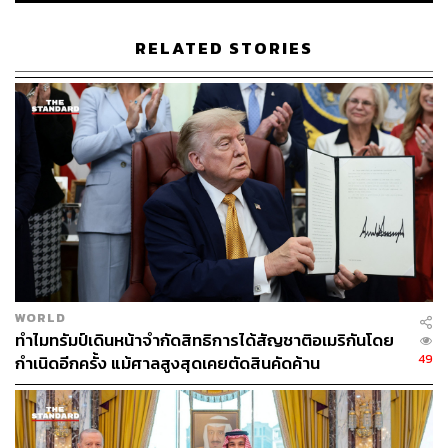
อย่างมาก เนื่องจากสเปนเป็นสมาชิก NATO เพียงชาติเดียวที่
‘ปฏิเสธ’ ข้อเรียกร้องของทรัมป์ ที่ต้องการให้ประเทศสมาชิก
RELATED STORIES
เพิ่มงบประมาณด้านการป้องกันประเทศให้ถึง 5% ของ GDP
3. ทัศนคติของสหรัฐฯ ที่มองว่า พันธมิตรไม่ช่วยเหลือ
กระทรวงกลาโหมสหรัฐฯ และทรัมป์มองว่า พันธมิตรใน
ยุโรป โดยเฉพาะสเปน ไม่ได้ให้การสนับสนุนเท่าที่ควรใน
ยามที่สหรัฐฯ ต้องการ โดยกล่าวหาว่า ที่ผ่านมาประเทศเหล่า
นี้เอาแต่รับผลประโยชน์จากการปกป้องของสหรัฐฯ (Free
Riding) แต่เมื่อถึงเวลาสหรัฐฯ ทำสงครามกลับไม่ยื่นมือเข้า
มาช่วย
WORLD
ทำไมทรัมป์เดินหน้าจำกัดสิทธิการได้สัญชาติอเมริกันโดย
ขณะที่ผู้นำชาติยุโรปอื่นๆ เช่น เนเธอร์แลนด์ เยอรมนี และ
49
กำเนิดอีกครั้ง แม้ศาลสูงสุดเคยตัดสินคัดค้าน
อิตาลี ต่างออกมาปกป้องสเปนและยืนยันว่า สเปนยังคงเป็น
สมาชิกของ NATO อย่างเต็มรูปแบบต่อไป ในขณะเดียวกัน
ท่าทีของสหรัฐฯ ก็ทำให้พันธมิตรยุโรปเริ่มกังวลถึงความ
มั่นคงของกลุ่ม และเริ่มพิจารณาข้อตกลงป้องกันร่วมกันของ