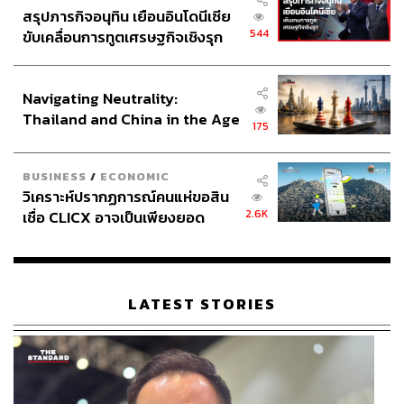
สรุปภารกิจอนุทิน เยือนอินโดนีเซีย
544
ขับเคลื่อนการทูตเศรษฐกิจเชิงรุก
ประกาศหุ้นส่วนยุทธศาสตร์ไทย –
อินโดนีเซีย
Navigating Neutrality:
Thailand and China in the Age
175
of a New Global Order
BUSINESS
/
ECONOMIC
วิเคราะห์ปรากฏการณ์คนแห่ขอสิน
2.6K
เชื่อ CLICX อาจเป็นเพียงยอด
ภูเขาน้ำแข็ง ของปัญหาหนี้ครัว
เรือนไทยที่ถูกซุกไว้
LATEST STORIES