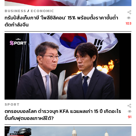
BUSINESS
/
ECONOMIC
ทรัมป์สั่งเก็บภาษี ‘โพลีซิลิคอน’ 15% พร้อมตั้งราคาขั้นต่ำ
103
ตัดกำลังจีน
253
ABOUT THE AUTHOR
ณรงค์กร มโนจันทร์เพ็ญ
Content Creator กองบรรณาธิการข่าว THE
STANDARD
SPORT
ตกรอบบอลโลก ตำรวจบุก KFA แฉแผลเก่า 15 ปี เกิดอะไร
91
ขึ้นกับฟุตบอลเกาหลีใต้?