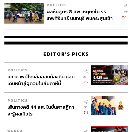
POLITICS
ผลชันสูตร 8 ศพ เหตุยิงใน รร.
759
เทพศิรินทร์ นนทบุรี พบกระสุนเข้า
จุดสำคัญ ‘ศีรษะ-หน้าอก’ ครูถูกยิง
4 นัด จากระยะไกล
EDITOR'S PICKS
POLITICS
มหากาพย์โกงข้อสอบท้องถิ่น ก่อน
575
เดินหน้าสู่จุดจบในสัปดาห์นี้
POLITICS
เส้นทางคดี 44 สส. ในชั้นศาลฎีกา
211
จะรู้ผลเมื่อไร
WORLD