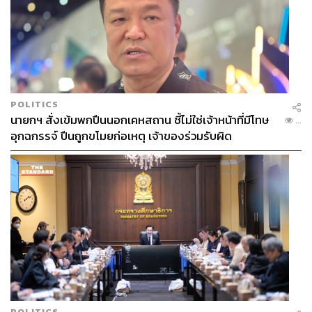
POLITICS
นายกฯ สั่งเข้มพกปืนนอกเคหสถาน ชี้ไม่ใช่เจ้าหน้าที่มีโทษ
...
อุกฉกรรจ์ ปืนถูกขโมยก่อเหตุ เจ้าของร่วมรับผิด
POLITICS