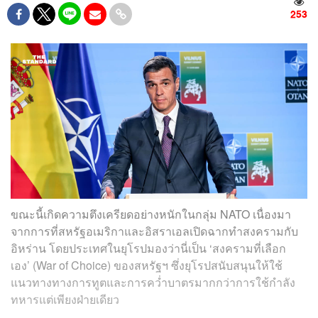
253
ขณะนี้เกิดความตึงเครียดอย่างหนักในกลุ่ม NATO เนื่องมา
จากการที่สหรัฐอเมริกาและอิสราเอลเปิดฉากทำสงครามกับ
อิหร่าน โดยประเทศในยุโรปมองว่านี่เป็น ‘สงครามที่เลือก
เอง’ (War of Choice) ของสหรัฐฯ ซึ่งยุโรปสนับสนุนให้ใช้
แนวทางทางการทูตและการคว่ำบาตรมากกว่าการใช้กำลัง
ทหารแต่เพียงฝ่ายเดียว