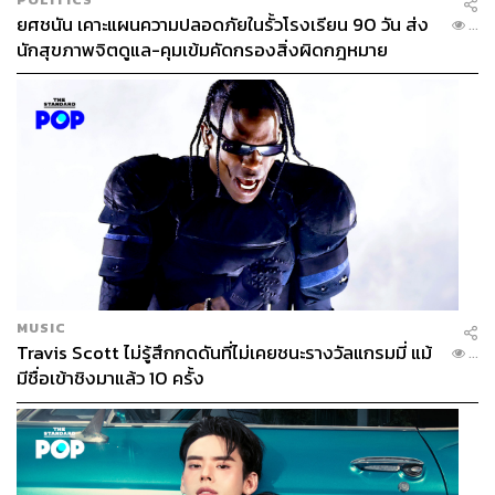
ยศชนัน เคาะแผนความปลอดภัยในรั้วโรงเรียน 90 วัน ส่ง
...
นักสุขภาพจิตดูแล-คุมเข้มคัดกรองสิ่งผิดกฎหมาย
MUSIC
Travis Scott ไม่รู้สึกกดดันที่ไม่เคยชนะรางวัลแกรมมี่ แม้
...
มีชื่อเข้าชิงมาแล้ว 10 ครั้ง