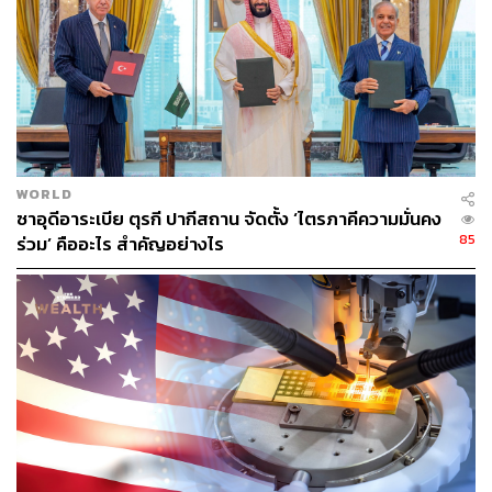
EU เองหากสหรัฐฯ ไม่ช่วยเหลือหรือตัดสินใจถอนตัวออกจาก
NATO ตามคำขู่ของทรัมป์ก่อนหน้านี้
แฟ้มภาพ:
Dominika Zarzycka / NurPhoto via Getty Images
อ้างอิง:
https://www.bbc.com/news/articles/cz78x703lrvo
https://www.bbc.com/news/articles/cj40r2gw24wo
WORLD
https://www.aljazeera.com/news/2026/4/24/us-weigh
ซาอุดีอาระเบีย ตุรกี ปากีสถาน จัดตั้ง ‘ไตรภาคีความมั่นคง
s-retaliation-against-nato-allies-over-iran-war-divisio
85
ร่วม’ คืออะไร สำคัญอย่างไร
ns-reuters
TAGS:
Pedro Sanchez
องค์การสนธิสัญญาป้องกันแอตแลนติกเหนือ (NATO)
United Kingdom
Donald Trump
EU
USA
Spain
Iran
Germany
Israel
Netherlands
Pentagon