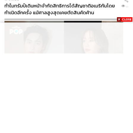
ทำไมทรัมป์เดินหน้าจำกัดสิทธิการได้สัญชาติอเมริกันโดย
...
กำเนิดอีกครั้ง แม้ศาลสูงสุดเคยตัดสินคัดค้าน
ENTERTAINMENT
เก้า นพเก้า และ พาย รินรดา เตรียมร่วมงานกันใน ‘รสกาล
...
Enchanted Taste In Time’