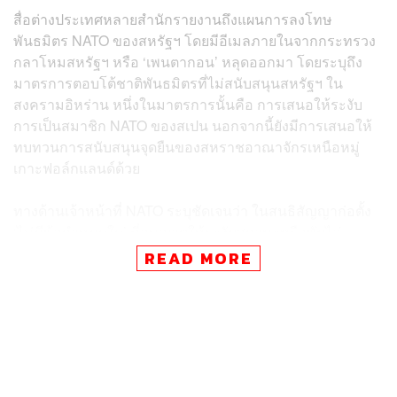
สื่อต่างประเทศหลายสำนักรายงานถึงแผนการลงโทษ
พันธมิตร NATO ของสหรัฐฯ โดยมีอีเมลภายในจากกระทรวง
กลาโหมสหรัฐฯ หรือ ‘เพนตากอน’ หลุดออกมา โดยระบุถึง
มาตรการตอบโต้ชาติพันธมิตรที่ไม่สนับสนุนสหรัฐฯ ใน
สงครามอิหร่าน หนึ่งในมาตรการนั้นคือ การเสนอให้ระงับ
การเป็นสมาชิก NATO ของสเปน นอกจากนี้ยังมีการเสนอให้
ทบทวนการสนับสนุนจุดยืนของสหราชอาณาจักรเหนือหมู่
เกาะฟอล์กแลนด์ด้วย
ทางด้านเจ้าหน้าที่ NATO ระบุชัดเจนว่า ในสนธิสัญญาก่อตั้ง
‘ไม่มีข้อกำหนดใด’ ที่อนุญาตให้ระงับสถานะหรือขับไล่
ประเทศสมาชิกออกจากกลุ่มได้ และหากจะดำเนินการเพื่อ
READ MORE
กีดกันสเปนออกจากบทบาทสำคัญใน NATO จะต้องได้รับมติ
เอกฉันท์จากทุกประเทศสมาชิก
ทำไมสหรัฐฯ ถึงอยากปลดสเปนออกจาก NATO?