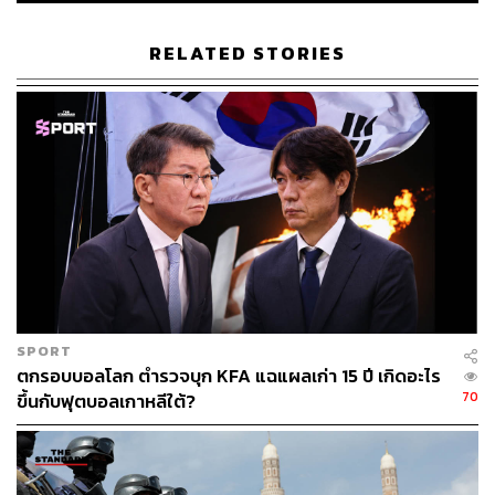
เปลี่ยนสำคัญ’ ที่แสดงให้เห็นว่ากองทัพสหรัฐฯ ยังคงเผชิญกับ
ความเสี่ยงในน่านฟ้าของอิหร่าน แม้สงครามจะดำเนินมา
RELATED STORIES
นานถึง 5 สัปดาห์
ขณะที่ทรัมป์ยืนยันว่า เหตุการณ์เครื่องบินตกจะไม่ส่งผลกระ
ทบต่อโอกาสในการเจรจากับอิหร่าน ในขณะที่ประธาน
รัฐสภาอิหร่านได้โพสต์ถึงคำกล่าวอ้างเรื่องชัยชนะของทรัมป์
ที่ดูเหมือนจะสวนทางกับสิ่งที่เกิดขึ้น หลังจากสื่อรัฐบาล
อิหร่านเผยแพร่ภาพซากเครื่องบิน F-15
กระทรวงกลาโหมสหรัฐฯ
เปิดเผยล่าสุดว่า มีบุคลากรทางการ
ทหารของสหรัฐฯ ได้รับบาดเจ็บจากการสู้รบรวมทั้งสิ้น
365
นาย
นับตั้งแต่เริ่มต้นสงครามระหว่างสหรัฐฯ-อิสราเอล กับ
อิหร่าน โดยแบ่งเป็น กองทัพบก (Army) 247 นาย, กองทัพเรือ
SPORT
(Navy) 63 นาย, นาวิกโยธิน (Marines) 19 นาย และกองทัพ
ตกรอบบอลโลก ตำรวจบุก KFA แฉแผลเก่า 15 ปี เกิดอะไร
70
อากาศ (Air Force) 36 นาย ทั้งนี้ ตัวเลขผู้เสียชีวิตยังคงอยู่ที่
ขึ้นกับฟุตบอลเกาหลีใต้?
13 นาย
ความสูญเสียที่อาจเกิดขึ้นนี้ อาจทำให้ชาวอเมริกันและฐาน