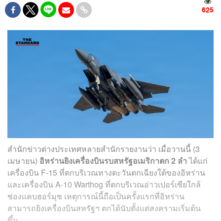
625
สำนักข่าวต่างประเทศหลายสำนักรายงานว่า เมื่อวานนี้ (3
เมษายน)
อิหร่านยิงเครื่องบินรบสหรัฐอเมริกาตก 2 ลำ
ได้แก่
เครื่องบิน F-15 ที่ตกบริเวณทางตะวันตกเฉียงใต้ของอิหร่าน
และเครื่องบิน A-10 Warthog ที่ตกบริเวณอ่าวเปอร์เซียใกล้
ช่องแคบฮอร์มุซ เหตุการณ์นี้ถือเป็นครั้งแรกที่อิหร่าน
สามารถยิงเครื่องบินสหรัฐฯ ตกได้นับตั้งแต่สงครามเริ่มต้น
ขึ้น