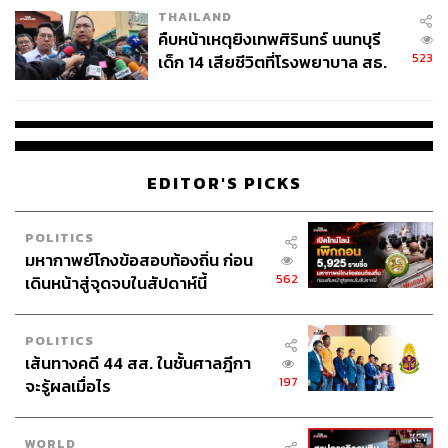
THAILAND
คืบหน้าเหตุยิงเทพศิรินทร์ นนทบุรี
523
เด็ก 14 เสียชีวิตที่โรงพยาบาล สธ.
ยืนยันครูเสียชีวิต 5 ราย เจ็บ 22
ราย
EDITOR'S PICKS
POLITICS
มหากาพย์โกงข้อสอบท้องถิ่น ก่อน
562
เดินหน้าสู่จุดจบในสัปดาห์นี้
POLITICS
เส้นทางคดี 44 สส. ในชั้นศาลฎีกา
197
จะรู้ผลเมื่อไร
WORLD