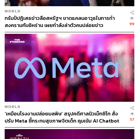
WORLD
ทรัมป์ปฏิเสธข่าวลือสหรัฐฯ ขาดแคลนอาวุธในการทำ
99
สงครามกับอิหร่าน เผยกำลังล่าตัวคนปล่อยข่าว
625
ABOUT THE AUTHOR
ณรงค์กร มโนจันทร์เพ็ญ
Content Creator กองบรรณาธิการข่าว THE
STANDARD
WORLD
‘เหมือนโรงงานปล่อยมลพิษ’ สรุปคดีศาลนิวเม็กซิโก สั่ง
57
ปรับ Meta ชี้กระทบสุขภาพจิตเด็ก คุมเข้ม AI Chatbot