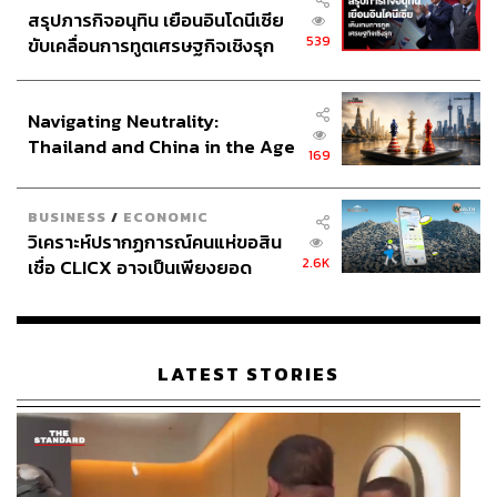
สรุปภารกิจอนุทิน เยือนอินโดนีเซีย
539
ขับเคลื่อนการทูตเศรษฐกิจเชิงรุก
ประกาศหุ้นส่วนยุทธศาสตร์ไทย –
อินโดนีเซีย
Navigating Neutrality:
Thailand and China in the Age
169
of a New Global Order
BUSINESS
/
ECONOMIC
วิเคราะห์ปรากฏการณ์คนแห่ขอสิน
2.6K
เชื่อ CLICX อาจเป็นเพียงยอด
ภูเขาน้ำแข็ง ของปัญหาหนี้ครัว
เรือนไทยที่ถูกซุกไว้
LATEST STORIES