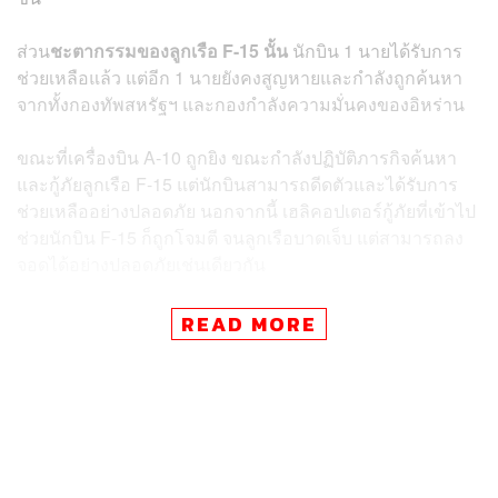
ส่วน
ชะตากรรมของลูกเรือ F-15 นั้น
นักบิน 1 นายได้รับการ
ช่วยเหลือแล้ว แต่อีก 1 นายยังคงสูญหายและกำลังถูกค้นหา
จากทั้งกองทัพสหรัฐฯ และกองกำลังความมั่นคงของอิหร่าน
ขณะที่เครื่องบิน A-10 ถูกยิง ขณะกำลังปฏิบัติภารกิจค้นหา
และกู้ภัยลูกเรือ F-15 แต่นักบินสามารถดีดตัวและได้รับการ
ช่วยเหลืออย่างปลอดภัย นอกจากนี้ เฮลิคอปเตอร์กู้ภัยที่เข้าไป
ช่วยนักบิน F-15 ก็ถูกโจมตี จนลูกเรือบาดเจ็บ แต่สามารถลง
จอดได้อย่างปลอดภัยเช่นเดียวกัน
READ MORE
การตั้งค่าหัวและเงินรางวัล
ทางการอิหร่านเรียกร้องให้ประชาชนช่วยค้นหาผู้รอดชีวิต
จากเหตุการณ์ครั้งนี้ โดยผู้ว่าการจังหวัดโคกีลูเยและโบเยอร์
อาห์หมัดระบุว่า การจับเป็นลูกเรือสหรัฐฯ ถือเป็นเรื่องสำคัญ
อันดับแรก มีการตั้งเงินรางวัลสูงถึง 1 หมื่นล้านโตมัน (ราว