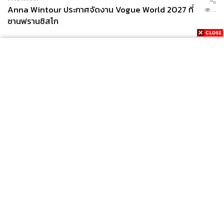
Anna Wintour ประกาศจัดงาน Vogue World 2027 ที่
...
ซานฟรานซิสโก
News
Wealth
Pop
Podcast
Video
Now
Opinion
Careers
Events
Privacy
About
Contact
Policy
FOR
ADVERTISING
MEMBERSHIP