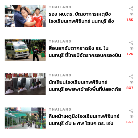
THAILAND
รอง ผบ.ตร. บัญชาการเหตุยิง
1.3K
โรงเรียนเทพศิรินทร์ นนทบุรี สั่ง
ค้นหา 2 รอบยืนยันไร้คนติดค้าง พบ
ศพปู่-ย่าที่บ้านพักผู้ก่อเหตุ
THAILAND
สื่อนอกจับตากราดยิง รร. ใน
1.2K
นนทบุรี ชี้ไทยมีอัตราครอบครองปืน
สูงในระดับต้นของภูมิภาค
THAILAND
นักเรียนโรงเรียนเทพศิรินทร์
807
นนทบุรี อพยพเข้ายังพื้นที่ปลอดภัย
ชั่วคราว หลังเหตุใช้อาวุธปืนภายใน
โรงเรียนคลี่คลาย
THAILAND
คืบหน้าเหตุยิงโรงเรียนเทพศิรินทร์
663
นนทบุรี ดับ 6 ศพ โฆษก ตร. เร่ง
สอบปมขโมยปืนปู่ก่อเหตุ