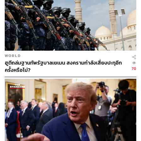
เสียงของทรัมป์เกิดความกังวลมากขึ้น เนื่องจากโพลส่วน
ใหญ่ชี้ว่า ประชาชนอเมริกันส่วนใหญ่ต่อต้านสงครามที่ ‘ยืด
เยื้อและมีเป้าหมายที่ไม่ชัดเจน’ ซึ่งนั่นอาจส่งผลกระทบ
โดยตรงต่อคะแนนนิยมของทรัมป์ รวมถึงผลการเลือกตั้ง
มิดเทอมในเดือนพฤศจิกายนปีนี้
แฟ้มภาพ:
U.S. Air Force / Handout via Reuters
อ้างอิง:
WORLD
ฮูตีถล่มฐานทัพรัฐบาลเยเมน สงครามกำลังเสี่ยงปะทุอีก
https://www.aljazeera.com/news/2026/4/3/iranian-for
70
ครั้งหรือไม่?
ces-launch-search-for-pilot-of-downed-us-fighter-jet
https://www.bbc.com/news/articles/c3r395l91l3o
https://www.bbc.com/news/live/cm29zmpdj3vt
TAGS:
Donald Trump
USA
Iran
Israel
กองทัพสหรัฐฯ
กระทรวงกลาโหมสหรัฐฯ
Midterm Elections
อ่าวเปอร์เซีย
F-15