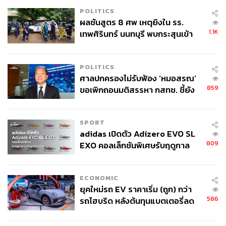
จิรันธนิน กมลเลิศ
POLITICS
Content Creator ประจำ THE STANDARD
ผลชันสูตร 8 ศพ เหตุยิงใน รร.
WEALTH
1.1K
เทพศิรินทร์ นนทบุรี พบกระสุนเข้า
จุดสำคัญ ‘ศีรษะ-หน้าอก’ ครูถูกยิง
4 นัด จากระยะไกล
POLITICS
ศาลปกครองไม่รับฟ้อง ‘หมอสรณ’
859
ขอเพิกถอนมติสรรหา กสทช. ชี้ยัง
ไม่ใช่ผู้เดือดร้อนเสียหาย
SPORT
adidas เปิดตัว Adizero EVO SL
809
EXO คอลเล็กชันพิเศษรับฤดูกาล
College Football
ECONOMIC
ยุคใหม่รถ EV ราคาเริ่ม (ถูก) กว่า
586
รถไฮบริด หลังต้นทุนแบตเตอรี่ลด
ลง - จีนแห่บุกตลาดเกิดใหม่