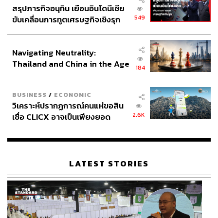
สรุปภารกิจอนุทิน เยือนอินโดนีเซีย
549
ขับเคลื่อนการทูตเศรษฐกิจเชิงรุก
ประกาศหุ้นส่วนยุทธศาสตร์ไทย –
อินโดนีเซีย
Navigating Neutrality:
Thailand and China in the Age
184
of a New Global Order
BUSINESS
/
ECONOMIC
วิเคราะห์ปรากฏการณ์คนแห่ขอสิน
2.6K
เชื่อ CLICX อาจเป็นเพียงยอด
ภูเขาน้ำแข็ง ของปัญหาหนี้ครัว
เรือนไทยที่ถูกซุกไว้
LATEST STORIES