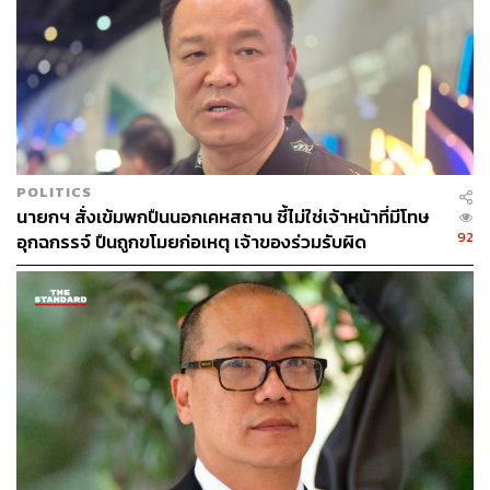
เศรษฐกิจ BCG (Bio-Circular-Green), ดิจิทัล และเทคโนโลยี
ชีวภาพ เพื่อเพิ่มมูลค่าการผลิตและสร้างความสามารถ
แข่งขันในระดับโลก
รวมถึงด้านแรงงาน ส.อ.ท. พร้อมร่วมกับกระทรวงแรงงาน
พัฒนาทักษะฝีมือแรงงานไทยให้สอดคล้องกับความต้องการ
อุตสาหกรรมยุคใหม่ ทั้งด้านดิจิทัล เทคโนโลยีขั้นสูง และ
POLITICS
อุตสาหกรรมสีเขียว ตามด้วยด้านเทคโนโลยีดิจิทัล ส.อ.ท. ให้
นายกฯ สั่งเข้มพกปืนนอกเคหสถาน ชี้ไม่ใช่เจ้าหน้าที่มีโทษ
ความสำคัญกับโครงสร้างพื้นฐาน 5G–6G สนับสนุน AI และ
92
อุกฉกรรจ์ ปืนถูกขโมยก่อเหตุ เจ้าของร่วมรับผิด
IoT พร้อมมาตรการความมั่นคงไซเบอร์ เพื่อเพิ่ม
ประสิทธิภาพและความได้เปรียบของภาคธุรกิจ
ส่วนด้านนวัตกรรม กระทรวง อว. มีบทบาทสำคัญในการขับ
เคลื่อนเศรษฐกิจด้วย นวัตกรรมมุ่งเป้า โดยใช้จุดแข็งไทย เช่น
ความหลากหลายทางชีวภาพ ไปต่อยอดเกษตรสมัยใหม่หรือ
อัจฉริยะ และพัฒนาวัตถุดิบสู่อุตสาหกรรมเป้าหมาย นอกจาก
นี้ ยังเน้นการใช้ AI ยกระดับศักยภาพบุคลากรด้วยหลักสูตร
Upskill, Reskill และ Newskill เพื่อสร้างกำลังคนคุณภาพ