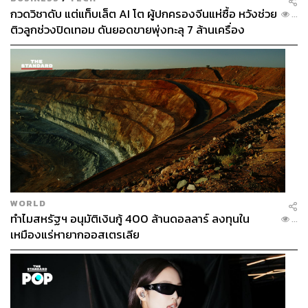
กวดวิชาดับ แต่แท็บเล็ต AI โต ผู้ปกครองจีนแห่ซื้อ หวังช่วย
...
ติวลูกช่วงปิดเทอม ดันยอดขายพุ่งทะลุ 7 ล้านเครื่อง
WORLD
ทำไมสหรัฐฯ อนุมัติเงินกู้ 400 ล้านดอลลาร์ ลงทุนใน
...
เหมืองแร่หายากออสเตรเลีย