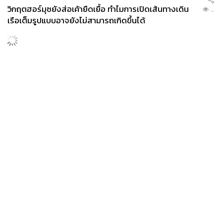
วิกฤตฮอร์มุซยังส่อเค้ายืดเยื้อ ทำไมการเปิดเส้นทางเดิน
...
เรือเต็มรูปแบบอาจยังไม่สามารถเกิดขึ้นได้
News
Wealth
Pop
Podcast
Video
Now
Opinion
Careers
Events
Privacy
About
Contact
Policy
FOR
ADVERTISING
MEMBERSHIP