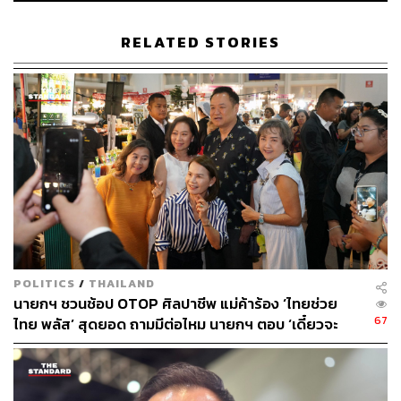
กระทรวงพลังงานเพื่อปรับโครงสร้างค่าไฟฟ้า ลด
ต้นทุนพลังงานสำหรับผู้ประกอบการ พร้อมพัฒนา
RELATED STORIES
โครงสร้างพื้นฐานด้านพลังงานให้มีเสถียรภาพและ
เพียงพอต่อความต้องการในอนาคต
ปัญหาการค้าชายแดนไทย-กัมพูชา ร่วมกับกระทรวงที่
เกี่ยวข้องเพื่อเร่งเจรจาและหามาตรการช่วยเหลือผู้
ประกอบการที่ได้รับผลกระทบจากการปิดด่าน ทั้งใน
ระยะสั้นและยาว รวมถึงหาช่องทางขนส่งทดแทน
การแข็งค่าของเงินบาท ประสานงานระหว่างกระทรวง
การคลังและธนาคารแห่งประเทศไทย เพื่อติดตามและ
จัดการปัญหาการไหลเข้าของเงินผิดปกติ ซึ่งส่งผลให้
POLITICS
/
THAILAND
นายกฯ ชวนช้อป OTOP ศิลปาชีพ แม่ค้าร้อง ‘ไทยช่วย
เงินบาทแข็งค่าเกินปัจจัยพื้นฐาน กระทบต่อการส่งออก
67
ไทย พลัส’ สุดยอด ถามมีต่อไหม นายกฯ ตอบ ‘เดี๋ยวจะ
ไทย
พยายาม’
นอกจากนี้ ส.อ.ท. มุ่งยกระดับอุตสาหกรรมเป้าหมายใหม่ร่วม
กับกระทรวงอุตสาหกรรม ได้แก่ รถยนต์ไฟฟ้า (EV),