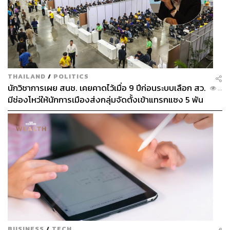
THAILAND
/
POLITICS
นักวิชาการเผย สนช. เคยคาดไว้เมื่อ 9 ปีก่อนระบบเลือก สว.
...
มีช่องโหว่ให้นักการเมืองส่งกลุ่มจัดตั้งเข้าแทรกแซง 5 พัน
ล้านยึดประเทศได้
BUSINESS
/
TECH