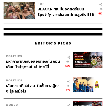
POP
BLACKPINK มียอดสตรีมบน
412
Spotify จากประเทศไทยสูงถึง 536
ล้านครั้ง ตลอด 10 ปีที่ผ่านมา
EDITOR'S PICKS
POLITICS
มหากาพย์โกงข้อสอบท้องถิ่น ก่อน
593
เดินหน้าสู่จุดจบในสัปดาห์นี้
POLITICS
เส้นทางคดี 44 สส. ในชั้นศาลฎีกา
222
จะรู้ผลเมื่อไร
WORLD