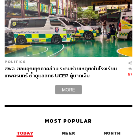
สามารถติดตาม THE STANDARD WEALTH
ผ่านแอปพลิเคชันต่างๆ ที่คุณสะดวกหรือใช้งานอยู่แล้วได้เลย
TAGS:
เกรียงไกร เธียรนุกุล
ส.อ.ท.
SMEs
เศรษฐกิจไทย
อนุทิน ชาญวีรกูล
ค่าไฟฟ้า
POLITICS
สพฉ. ขอบคุณทุกภาคส่วน ระดมช่วยเหตุยิงในโรงเรียน
67
เทพศิรินทร์ ย้ำดูแลสิทธิ UCEP ผู้บาดเจ็บ
MORE
263
MOST POPULAR
ABOUT THE AUTHOR
TODAY
WEEK
MONTH