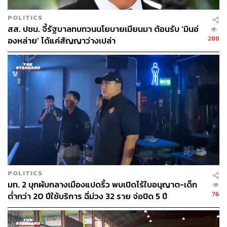
และด้านการตลาดสินค้า ส.อ.ท. เน้นเพิ่มมูลค่าและสร้าง
ความแตกต่างด้วยนวัตกรรมและเทคโนโลยี แทนการแข่งขัน
POLITICS
ด้านราคา เพื่อให้สินค้าของไทยโดดเด่นและแข่งขันได้ใน
สส. ปชน. จี้รัฐบาลทบทวนนโยบายเมียนมา ต้อนรับ ‘มินอ่
ระยะยาว
288
องหล่าย’ ได้แค่สัญญาว่างเปล่า
และภาคการท่องเที่ยวและกีฬา ส.อ.ท. เห็นว่า ภาครัฐควรใช้
มาตรการประชาสัมพันธ์เชิงรุก ดึงนักท่องเที่ยวกลับมา และ
ส่งเสริมการท่องเที่ยวเมืองรองเพื่อกระจายรายได้ พร้อมปรับ
โครงสร้างความปลอดภัย ฟื้นฟู High-value Tourism และ
สนับสนุน MICE เพื่อสร้างรายได้และกระจายเม็ดเงินสู่
เศรษฐกิจท้องถิ่น
“ใน 4 เดือนแรก ต้องเห็นผลลัพธ์แบบ Quick Win และอีก 4
เดือนถัดมาก็ควรเน้นการประคองให้ต่อเนื่อง สิ่งสำคัญที่สุด
คือการแปลงนโยบายเป็นการปฏิบัติอย่างต่อเนื่องและชัดเจน
POLITICS
มท. 2 บุกผับกลางเมืองแปดริ้ว พบเปิดไร้ใบอนุญาต-เด็ก
หากรัฐบาลทำได้เช่นนี้ จะช่วยสร้างความเชื่อมั่นแก่นักลงทุน
76
ต่ำกว่า 20 ปีใช้บริการ ฉี่ม่วง 32 ราย จ่อปิด 5 ปี
และเสริมความแข็งแกร่งให้เศรษฐกิจไทย” เกรียงไกรกล่าว