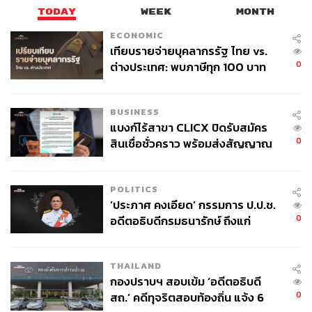
TODAY
WEEK
MONTH
ECONOMIC
เทียบรายจ่ายบุคลากรรัฐ ไทย vs.
0
ต่างประเทศ: พบภาษีทุก 100 บาท
ของคนไทยใช้ไปกับข้าราชการเฉียด
40 บาท
BUSINESS
แบงก์ไร้สาขา CLICX ปิดรับสมัคร
0
สินเชื่อชั่วคราว พร้อมส่งสัญญาณ
เตือนกลุ่มกู้เงินผิดวัตถุประสงค์-ให้
ข้อมูลเท็จ เตรียมดำเนินคดีเด็ดขาด
POLITICS
‘ประภาศ คงเอียด’ กรรมการ ป.ป.ช.
0
อดีตอธิบดีกรมธนารักษ์ ถึงแก่
อนิจกรรม
THAILAND
กองปราบฯ สอบเข้ม ‘อดีตอธิบดี
0
สถ.’ คดีทุจริตสอบท้องถิ่น แจ้ง 6