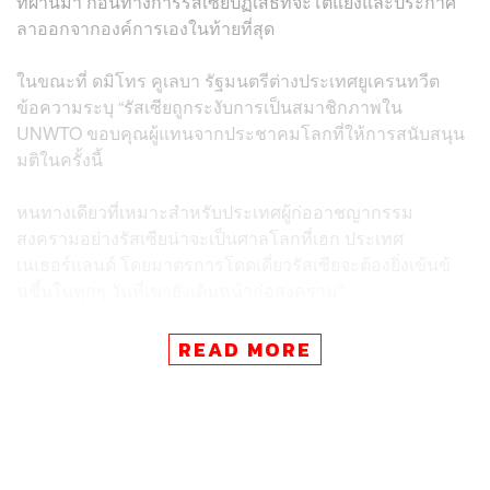
ที่ผ่านมา ก่อนทางการรัสเซียปฏิเสธที่จะโต้แย้งและประกาศ
ลาออกจากองค์การเองในท้ายที่สุด
ในขณะที่ ดมิโทร คูเลบา รัฐมนตรีต่างประเทศยูเครนทวีต
ข้อความระบุ “รัสเซียถูกระงับการเป็นสมาชิกภาพใน
UNWTO ขอบคุณผู้แทนจากประชาคมโลกที่ให้การสนับสนุน
มติในครั้งนี้
หนทางเดียวที่เหมาะสำหรับประเทศผู้ก่ออาชญากรรม
สงครามอย่างรัสเซียน่าจะเป็นศาลโลกที่เฮก ประเทศ
เนเธอร์แลนด์ โดยมาตรการโดดเดี่ยวรัสเซียจะต้องยิ่งเข้นข้
นขึ้นในทุกๆ วันที่เขายังเดินหน้าก่อสงคราม”
ด้านกระทรวงการต่างประเทศรัสเซียยืนยัน รัสเซียประกาศลา
READ MORE
ออกจากการเป็นสมาชิก UNWTO แล้ว โดยชี้แจงว่ารัสเซียไม่
เห็นถึงประโยชน์หรือความจำเป็นที่จะต้องทำงานร่วมกับ
UNWTO ต่อไป หากความเป็นผู้นำถูกบ่อนเซาะด้วยเกม
การเมืองและเปิดโอกาสให้มีการเลือกปฏิบัติต่อรัสเซีย ด้วย
เหตุนี้รัสเซียจึงตัดสินใจถอนตัวจากการเป็นสมาชิก UNWTO