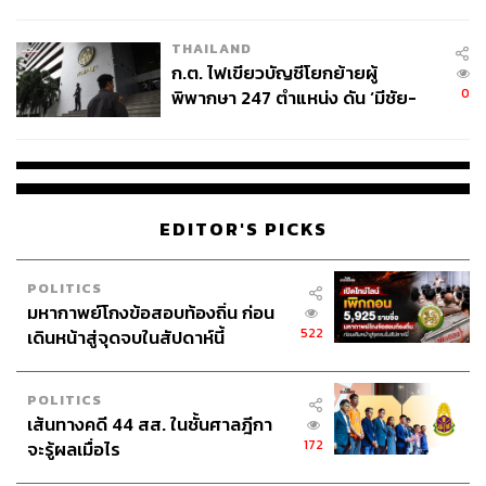
ข้อหาหนัก จ่อชง ป.ป.ช. 12 ส.ค. นี้
THAILAND
ก.ต. ไฟเขียวบัญชีโยกย้ายผู้
0
พิพากษา 247 ตำแหน่ง ดัน ‘มีชัย-
สรรพวิทย์’ คุมศาลอาญา-แพ่ง ‘วิธู
ร’ นั่งประธานศาลอุทธรณ์
EDITOR'S PICKS
POLITICS
มหากาพย์โกงข้อสอบท้องถิ่น ก่อน
522
เดินหน้าสู่จุดจบในสัปดาห์นี้
POLITICS
เส้นทางคดี 44 สส. ในชั้นศาลฎีกา
172
จะรู้ผลเมื่อไร