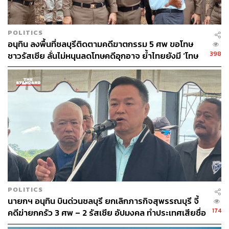
POLITICS
อนุทิน ลงพื้นที่ชลบุรีติดตามคดีฆาตกรรม 5 ศพ ขอโทษ
398
ชาวรัสเซีย ลั่นไม่หนุนลดโทษคดีอุกอาจ ย้ำไทยยังมี ‘โทษ
ประหาร’
POLITICS
นายกฯ อนุทิน บินด่วนชลบุรี ยกเลิกภารกิจสุพรรณบุรี จี้
174
คดีฆ่ายกครัว 3 ศพ – 2 รัสเซีย อัปมงคล ทำประเทศเสียชื่อ
เสียง