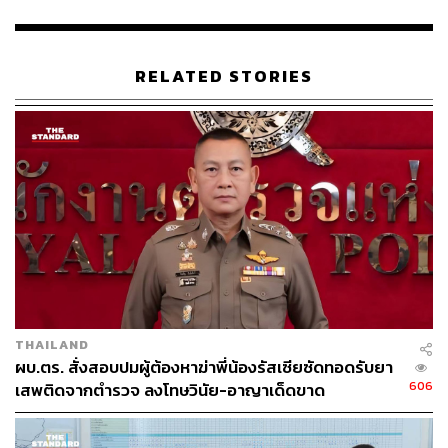
ABOUT THE AUTHOR
RELATED STORIES
ณรงค์กร มโนจันทร์เพ็ญ
Content Creator กองบรรณาธิการข่าว THE
STANDARD
THAILAND
ผบ.ตร. สั่งสอบปมผู้ต้องหาฆ่าพี่น้องรัสเซียซัดทอดรับยา
606
เสพติดจากตำรวจ ลงโทษวินัย-อาญาเด็ดขาด