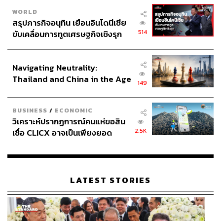
WORLD
สรุปภารกิจอนุทิน เยือนอินโดนีเซีย
514
ขับเคลื่อนการทูตเศรษฐกิจเชิงรุก
ประกาศหุ้นส่วนยุทธศาสตร์ไทย –
อินโดนีเซีย
Navigating Neutrality:
Thailand and China in the Age
149
of a New Global Order
BUSINESS
/
ECONOMIC
วิเคราะห์ปรากฏการณ์คนแห่ขอสิน
2.5K
เชื่อ CLICX อาจเป็นเพียงยอด
ภูเขาน้ำแข็ง ของปัญหาหนี้ครัว
เรือนไทยที่ถูกซุกไว้
LATEST STORIES