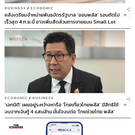
BUSINESS
/
ECONOMIC
คลังเตรียมจำหน่ายพันธบัตรรัฐบาล ‘ออมพลัส’ รอบถัดไป
...
เร็วสุด 4 ก.ย.นี้ อาจเพิ่มสัดส่วนการขายแบบ Small Lot
First มากขึ้น
ECONOMIC
/
BUSINESS
‘เอกนิติ’ เผยอยู่ระหว่างหารือ ‘ไทยเที่ยวไทยพลัส’ มีสิทธิใช้
...
งบจากเงินกู้ 4 แสนล้าน มั่นใจงบต่อ ‘ไทยช่วยไทย พลัส’
เฟส 2 มีเพียงพอ