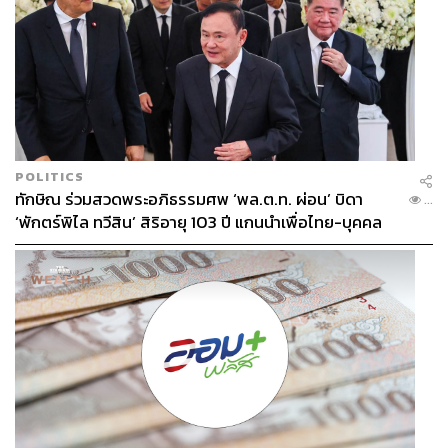
POLITICS
ทักษิณ ร่วมสวดพระอภิธรรมศพ ‘พล.ต.ท. ผ่อน’ บิดา
...
‘พักตร์พิไล ทวีสิน’ สิริอายุ 103 ปี แกนนำเพื่อไทย-บุคคล
หลากวงการร่วมอาลัย