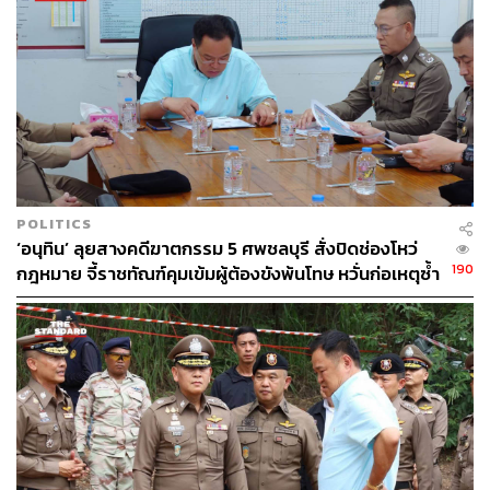
POLITICS
‘อนุทิน’ ลุยสางคดีฆาตกรรม 5 ศพชลบุรี สั่งปิดช่องโหว่
190
กฎหมาย จี้ราชทัณฑ์คุมเข้มผู้ต้องขังพ้นโทษ หวั่นก่อเหตุซ้ำ
รอย