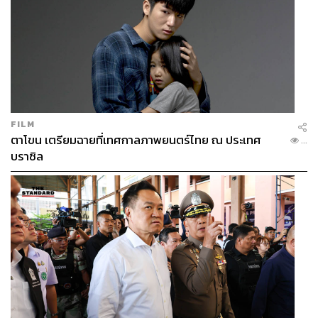
FILM
ตาโขน เตรียมฉายที่เทศกาลภาพยนตร์ไทย ณ ประเทศ
...
บราซิล