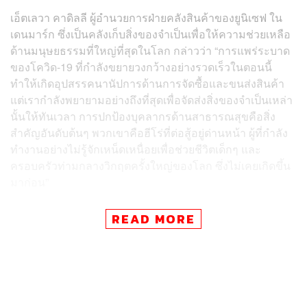
เอ็ตเลวา คาดิลลี ผู้อำนวยการฝ่ายคลังสินค้าของยูนิเซฟ ใน
เดนมาร์ก ซึ่งเป็นคลังเก็บสิ่งของจำเป็นเพื่อให้ความช่วยเหลือ
ด้านมนุษยธรรมที่ใหญ่ที่สุดในโลก
กล่าวว่า “การแพร่ระบาด
ของโควิด-19 ที่กำลังขยายวงกว้างอย่างรวดเร็วในตอนนี้
ทำให้เกิดอุปสรรคนานัปการด้านการจัดซื้อและขนส่งสินค้า
แต่เรากำลังพยายามอย่างถึงที่สุดเพื่อจัดส่งสิ่งของจำเป็นเหล่า
นั้นให้ทันเวลา การปกป้องบุคลากรด้านสาธารณสุขคือสิ่ง
สำคัญอันดับต้นๆ พวกเขาคือฮีโร่ที่ต่อสู้อยู่ด่านหน้า ผู้ที่กำลัง
ทำงานอย่างไม่รู้จักเหน็ดเหนื่อยเพื่อช่วยชีวิตเด็กๆ และ
ครอบครัวท่ามกลางวิกฤตครั้งใหญ่ของโลก ซึ่งไม่เคยเกิดขึ้น
มาก่อน”
นับตั้งแต่เกิดการแพร่ระบาดของโควิด-19 ยูนิเซฟได้จัดส่ง
READ MORE
อุปกรณ์ทางการแพทย์และสิ่งของจำเป็นไปยังประเทศต่างๆ
แล้วหลายล้านชิ้น ไม่ว่าจะเป็นการส่งเครื่องมือแพทย์ และ
อุปกรณ์ป้องกันเชื้อโรคมูลค่าราว 2 ล้านดอลลาร์สหรัฐ (ราว
66 ล้านบาท) ไปยังมณฑลหูเป่ยของจีน รวมถึงการส่งชุด
PPE ไปยังอิหร่านและปากีสถาน