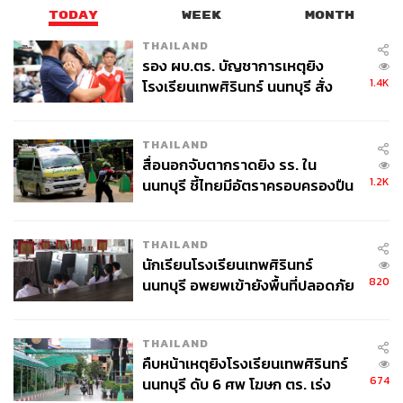
TODAY
WEEK
MONTH
THAILAND
รอง ผบ.ตร. บัญชาการเหตุยิง
1.4K
โรงเรียนเทพศิรินทร์ นนทบุรี สั่ง
ค้นหา 2 รอบยืนยันไร้คนติดค้าง พบ
ศพปู่-ย่าที่บ้านพักผู้ก่อเหตุ
THAILAND
สื่อนอกจับตากราดยิง รร. ใน
1.2K
นนทบุรี ชี้ไทยมีอัตราครอบครองปืน
สูงในระดับต้นของภูมิภาค
THAILAND
นักเรียนโรงเรียนเทพศิรินทร์
820
นนทบุรี อพยพเข้ายังพื้นที่ปลอดภัย
ชั่วคราว หลังเหตุใช้อาวุธปืนภายใน
โรงเรียนคลี่คลาย
THAILAND
คืบหน้าเหตุยิงโรงเรียนเทพศิรินทร์
674
นนทบุรี ดับ 6 ศพ โฆษก ตร. เร่ง