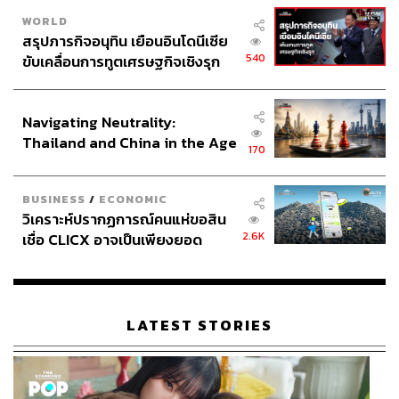
WORLD
สรุปภารกิจอนุทิน เยือนอินโดนีเซีย
540
ขับเคลื่อนการทูตเศรษฐกิจเชิงรุก
ประกาศหุ้นส่วนยุทธศาสตร์ไทย –
อินโดนีเซีย
Navigating Neutrality:
Thailand and China in the Age
170
of a New Global Order
BUSINESS
/
ECONOMIC
วิเคราะห์ปรากฏการณ์คนแห่ขอสิน
2.6K
เชื่อ CLICX อาจเป็นเพียงยอด
ภูเขาน้ำแข็ง ของปัญหาหนี้ครัว
เรือนไทยที่ถูกซุกไว้
LATEST STORIES