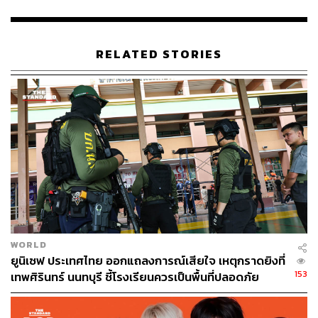
จำเป็นไปยังคลังสินค้าที่อื่นๆ นอกจากกรุงโคเปนเฮเกน เช่น
ดูไบ ปานามา และอักกรา และกำลังเตรียมการแบบเดียวกันนี้
ในทางตะวันออกและตอนใต้ของทวีปแอฟริกาอีกด้วย
RELATED STORIES
สำหรับประเทศไทย ยูนิเซฟร่วมกับยูนิลีเวอร์ ประเทศไทย
กำลังดำเนินการจัดส่งสบู่และเจลแอลกอฮอล์กว่า 150,000
ชิ้น ไปยังเด็กและเยาวชนที่เปราะบางทั่วประเทศ อีกทั้งยังได้
จัดทำและเผยแพร่ข้อมูลที่ถูกต้องเกี่ยวกับการดูแลและป้องกัน
ตนเองจากโควิด-19 ให้แก่ประชาชน และมีแผนจัดส่งเครื่อง
สแกนอุณหภูมิแบบพกพาไปยังโรงเรียนและศูนย์พัฒนาเด็ก
เล็กในประเทศไทย จัดทำคู่มือสำหรับโรงเรียนเพื่อให้แน่ใจว่า
เด็กๆ จะกลับมาเรียนอย่างปลอดภัยเมื่อสถานการณ์คลี่คลาย
แล้ว รวมทั้งจัดทำข้อมูลที่จำเป็นสำหรับเด็กข้ามชาติ และ
ครอบครัวใน 20 จังหวัด ในด้านนโยบายสังคม ยูนิเซฟกำลัง
WORLD
จัดทำการวิเคราะห์ผลกระทบทางเศรษฐกิจและสังคมที่มีต่อ
ยูนิเซฟ ประเทศไทย ออกแถลงการณ์เสียใจ เหตุกราดยิงที่
ประชากรกลุ่มเปราะบาง เพื่อทำข้อเสนอแนะไปยังรัฐบาล
153
เทพศิรินทร์ นนทบุรี ชี้โรงเรียนควรเป็นพื้นที่ปลอดภัย
ไทย เพื่อขยายระบบความคุ้มครองทางสังคมไปสู่กลุ่มที่
เปราะบางที่สุดต่อไป