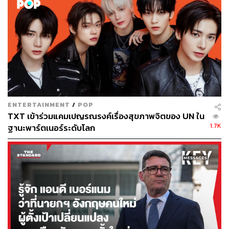
ภาพ: UNICEF
พิสูจน์อักษร: ลักษณ์นารา พักตร์เพียงจันทร์
FYI
ยูนิเซฟได้ประกาศระดมทุนจำนวน 651.6 ล้านดอลลาร์
สหรัฐ (21,000 ล้านบาท) เพื่อรับมือวิกฤตการแพร่
ระบาดของโควิด-19 โดยท่านสามารถร่วมบริจาคผ่าน
ยูนิเซฟ ประเทศไทย ตามช่องทางข้างล่างนี้
ENTERTAINMENT
/
POP
ออนไลน์
:
www.unicef.or.th/th/covid19
TXT เข้าร่วมแคมเปญรณรงค์เรื่องสุขภาพจิตของ UN ใน
1.7K
ฐานะพาร์ตเนอร์ระดับโลก
โอนผ่านบัญชีธนาคาร:
ธนาคารกรุงเทพ หมายเลข
บัญชี 201-3-01324-4
กรุณาส่งข้อมูลติดต่อ
(
ชื่อ
ที่อยู่
หมายเลขโทรศัพท์
)
พร้อมใบสลิปมาที่ยูนิเซฟ
โดยระบุ
‘โควิด-19’ มาที่
unicefthailand@unicef.org
TAGS:
Unicef
เชื้อไวรัสโคโรนา
แพทย์