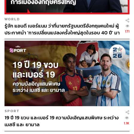
WORLD
รู้จัก แอนดี เบอร์แนม ว่าที่นายกรัฐมนตรีอังกฤษคนใหม่ ผู้
171
ประกาศนำ ‘การเปลี่ยนแปลงครั้งใหญ่สุดในรอบ 40 ปี’ มา
สู่การเมืองอังกฤษ
29
ABOUT THE AUTHOR
ณรงค์กร มโนจันทร์เพ็ญ
Content Creator กองบรรณาธิการข่าว THE
STANDARD
SPORT
19 ปี 19 ขวบ และเบอร์ 19 ความบังเอิญแสนพิเศษ ระหว่าง
1.1K
เมสซี และ ยามาล