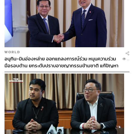
WORLD
อนุทิน-มินอ่องหล่าย ออกแถลงการณ์ร่วม หนุนความร่วม
...
มือรอบด้าน ยกระดับปราบอาชญากรรมข้ามชาติ แก้ปัญหา
หมอกควัน-มลพิษทางน้ำ