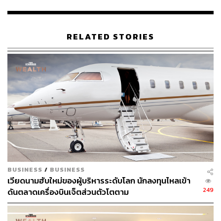
โดย UKEM จะใช้กลยุทธ์การพิจารณาให้สินเชื่อที่รวดเร็ว
และให้บริการ 7 วันไม่เว้นวันหยุดเสาร์-อาทิตย์ เพื่อให้บริการ
RELATED STORIES
ลูกค้าได้ทันเวลาและรวดเร็วตรงความต้องการ โดยบริษัทอยู่
ระหว่างการพัฒนาแพลตฟอร์มที่เหมาะสมกับรูปแบบการ
ปล่อยสินเชื่อของบริษัท
สำหรับแนวโน้มผลประกอบการปี 2564 UKEM มองการ
เติบโตของรายได้ที่ 10-15% จากปีก่อน โดยได้รับปัจจัยหนุน
จากสถานการณ์การแพร่ระบาดของโควิดคลี่คลายไปใน
ทิศทางที่ดีขึ้น และการฉีดวัคซีนที่เพิ่มมากขึ้น จะช่วยให้
อุตสาหกรรมต่างๆ กลับมาฟื้นตัว โดยจะเห็นได้ชัดจาก
อุตสาหกรรมยานยนต์และอสังหาริมทรัพย์ หนุนให้ความ
ต้องการผลิตภัณฑ์ของบริษัทมีมากขึ้นด้วย
BUSINESS
/
BUSINESS
เวียดนามฮับใหม่ของผู้บริหารระดับโลก นักลงทุนไหลเข้า
ผลประกอบการไตรมาส 1/64 UKEM มีรายได้รวม 675.80
249
ดันตลาดเครื่องบินเจ็ตส่วนตัวโตตาม
ล้านบาท และมีกำไรสุทธิ 55.67 ล้านบาท ขณะที่ทั้งปี 2563 มี
รายได้รวม 2,252.88 ล้านบาท และมีกำไรสุทธิ 97.11 ล้าน
บาท