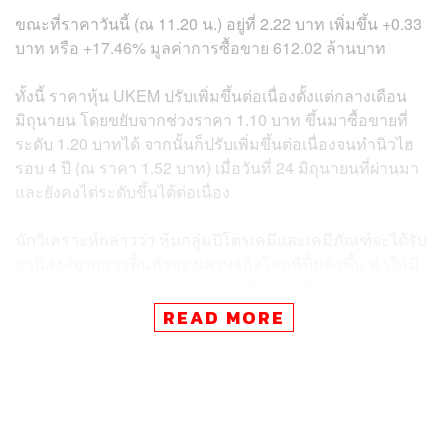
ขณะที่ราคาวันนี้ (ณ 11.20 น.) อยู่ที่ 2.22 บาท เพิ่มขึ้น +0.33
บาท หรือ +17.46% มูลค่าการซื้อขาย 612.02 ล้านบาท
ทั้งนี้ ราคาหุ้น UKEM ปรับเพิ่มขึ้นต่อเนื่องตั้งแต่กลางเดือน
มิถุนายน โดยขยับจากช่วงราคา 1.10 บาท ขึ้นมาซื้อขายที่
ระดับ 1.20 บาทได้ จากนั้นก็ปรับเพิ่มขึ้นต่อเนื่องจนทำนิวไฮ
รอบ 4 ปี (ณ ราคา 1.52 บาท) เมื่อวันที่ 24 มิถุนายนที่ผ่านมา
และยังคงไต่ระดับขึ้นได้ต่อเนื่อง
นักวิเคราะห์กล่าวว่า หุ้นกลุ่มปิโตรเคมีและเคมีภัณฑ์จะได้รับ
อานิสงส์จากการฟื้นตัวของเศรษฐกิจโลกที่ฟื้นตัวขึ้น ทำให้มี
ความต้องการสินค้าเคมีภัณฑ์เพิ่มขึ้นด้วย เนื่องจากเคมีภัณฑ์
ส่วนมากเป็นสารประกอบและสารตั้งต้นในหลายภาค
READ MORE
อุตสาหกรรม เช่น สีและวัสดุก่อสร้าง พลาสติกและบรรจุ
ภัณฑ์
ทั้งนี้ UKEM ดำเนินธุรกิจนำเข้าและจัดจำหน่ายเคมีภัณฑ์
โดยสินค้าประกอบด้วยสารทำละลาย (Solvents) ซึ่งเป็น