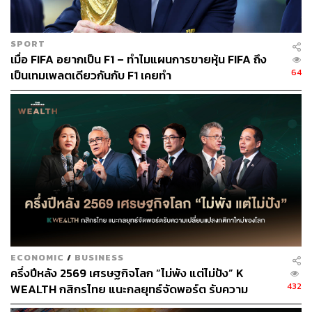
356
SPORT
เมื่อ FIFA อยากเป็น F1 – ทำไมแผนการขายหุ้น FIFA ถึง
ABOUT THE AUTHOR
64
เป็นเทมเพลตเดียวกันกับ F1 เคยทำ
ศนิชา ละครพล
THE STANDARD WEALTH Editor
ECONOMIC
/
BUSINESS
ครึ่งปีหลัง 2569 เศรษฐกิจโลก “ไม่พัง แต่ไม่ปัง” K
432
WEALTH กสิกรไทย แนะกลยุทธ์จัดพอร์ต รับความ
เปลี่ยนแปลงกติกาใหม่ของโลก