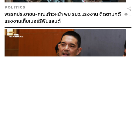
POLITICS
พรรคประชาชน-คณะก้าวหน้า พบ รมว.แรงงาน ติดตามคดี
...
แรงงานเก็บเบอร์รีฟินแลนด์
THAILAND
โฆษก ทบ. ย้ำชายแดนไทย-กัมพูชายังปกติ เฝ้าระวัง 24
...
ชั่วโมง มั่นใจไทยไม่เสียเปรียบเวทีโลก หลังกัมพูชายื่น UN
รับรอง MOU43