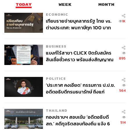
TODAY
WEEK
MONTH
ECONOMIC
เทียบรายจ่ายบุคลากรรัฐ ไทย vs.
1K
ต่างประเทศ: พบภาษีทุก 100 บาท
ของคนไทยใช้ไปกับข้าราชการเฉียด
40 บาท
BUSINESS
แบงก์ไร้สาขา CLICX ปิดรับสมัคร
895
สินเชื่อชั่วคราว พร้อมส่งสัญญาณ
เตือนกลุ่มกู้เงินผิดวัตถุประสงค์-ให้
ข้อมูลเท็จ เตรียมดำเนินคดีเด็ดขาด
POLITICS
‘ประภาศ คงเอียด’ กรรมการ ป.ป.ช.
564
อดีตอธิบดีกรมธนารักษ์ ถึงแก่
อนิจกรรม
THAILAND
กองปราบฯ สอบเข้ม ‘อดีตอธิบดี
514
สถ.’ คดีทุจริตสอบท้องถิ่น แจ้ง 6