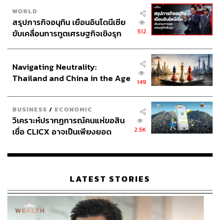
WORLD
สรุปภารกิจอนุทิน เยือนอินโดนีเซีย
512
ขับเคลื่อนการทูตเศรษฐกิจเชิงรุก
ประกาศหุ้นส่วนยุทธศาสตร์ไทย –
อินโดนีเซีย
Navigating Neutrality:
Thailand and China in the Age
149
of a New Global Order
BUSINESS
/
ECONOMIC
วิเคราะห์ปรากฏการณ์คนแห่ขอสิน
2.5K
เชื่อ CLICX อาจเป็นเพียงยอด
ภูเขาน้ำแข็ง ของปัญหาหนี้ครัว
เรือนไทยที่ถูกซุกไว้
LATEST STORIES