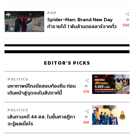
ข้อหาหนัก จ่อชง ป.ป.ช. 12 ส.ค. นี้
POP
Spider-Man: Brand New Day
500
ทำรายได้ 1 พันล้านดอลลาร์จากทั่ว
โลกภายใน 6 วัน
EDITOR'S PICKS
POLITICS
มหากาพย์โกงข้อสอบท้องถิ่น ก่อน
519
เดินหน้าสู่จุดจบในสัปดาห์นี้
POLITICS
เส้นทางคดี 44 สส. ในชั้นศาลฎีกา
168
จะรู้ผลเมื่อไร