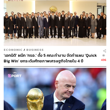
พิสูจน์อักษร: วรรษมล สิงหโกมล
สามารถติดตาม THE STANDARD WEALTH
ผ่านแอปพลิเคชันต่างๆ ที่คุณสะดวกหรือใช้งานอยู่แล้วได้เลย
ECONOMIC
/
BUSINESS
‘เอกนิติ’ ผนึก ‘กรอ.’ ตั้ง 5 คณะทำงาน จัดทำแผน ‘Quick
436
Big Win’ ยกระดับศักยภาพเศรษฐกิจไทยใน 4 ปี
TAGS:
การลงทุน
การเงิน
หุ้น
สินเชื่อรถยนต์
ธุรกิจเคมีภัณฑ์
UKEM