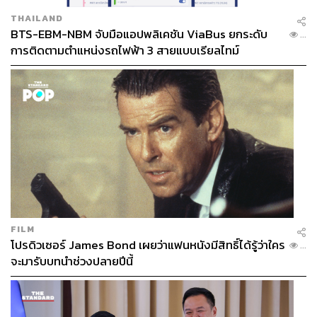
THAILAND
BTS-EBM-NBM จับมือแอปพลิเคชัน ViaBus ยกระดับ
...
การติดตามตำแหน่งรถไฟฟ้า 3 สายแบบเรียลไทม์
FILM
โปรดิวเซอร์ James Bond เผยว่าแฟนหนังมีสิทธิ์ได้รู้ว่าใคร
...
จะมารับบทนำช่วงปลายปีนี้