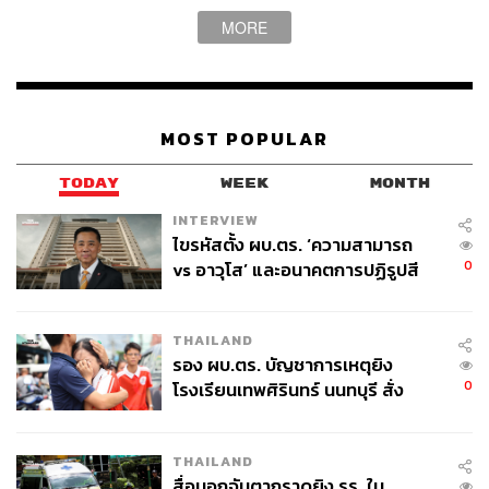
MORE
MOST POPULAR
TODAY
WEEK
MONTH
INTERVIEW
ไขรหัสตั้ง ผบ.ตร. ‘ความสามารถ
0
vs อาวุโส’ และอนาคตการปฏิรูปสี
กากี กับ พล.ต.อ. เอก อังสนานนท์
THAILAND
รอง ผบ.ตร. บัญชาการเหตุยิง
0
โรงเรียนเทพศิรินทร์ นนทบุรี สั่ง
ค้นหา 2 รอบยืนยันไร้คนติดค้าง พบ
ศพปู่-ย่าที่บ้านพักผู้ก่อเหตุ
THAILAND
สื่อนอกจับตากราดยิง รร. ใน