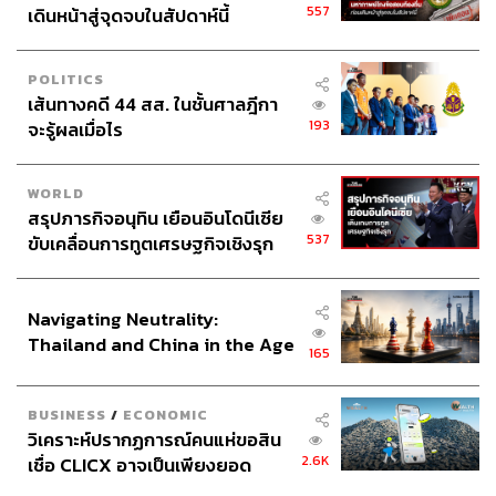
557
เดินหน้าสู่จุดจบในสัปดาห์นี้
POLITICS
เส้นทางคดี 44 สส. ในชั้นศาลฎีกา
193
จะรู้ผลเมื่อไร
WORLD
สรุปภารกิจอนุทิน เยือนอินโดนีเซีย
537
ขับเคลื่อนการทูตเศรษฐกิจเชิงรุก
ประกาศหุ้นส่วนยุทธศาสตร์ไทย –
อินโดนีเซีย
Navigating Neutrality:
Thailand and China in the Age
165
of a New Global Order
BUSINESS
/
ECONOMIC
วิเคราะห์ปรากฏการณ์คนแห่ขอสิน
2.6K
เชื่อ CLICX อาจเป็นเพียงยอด
ภูเขาน้ำแข็ง ของปัญหาหนี้ครัว