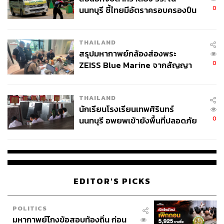
0
นนทบุรี ชี้ไทยมีอัตราครอบครองปืน
สูงในระดับต้นของภูมิภาค
THAILAND
สรุปมหากาพย์กล้องส่องพระ
0
ZEISS Blue Marine จากสัญญา
ผลิต 8.3 ล้าน สู่ข้อพิพาท ‘มา
เวลล์ฯ’ ฟ้อง ‘โทน บางแค’ ผิดนัด
THAILAND
จ่ายหนี้-แอบระบุแบรนด์
นักเรียนโรงเรียนเทพศิรินทร์
0
นนทบุรี อพยพเข้ายังพื้นที่ปลอดภัย
ชั่วคราว หลังเหตุใช้อาวุธปืนภายใน
โรงเรียนคลี่คลาย
EDITOR'S PICKS
POLITICS
มหากาพย์โกงข้อสอบท้องถิ่น ก่อน