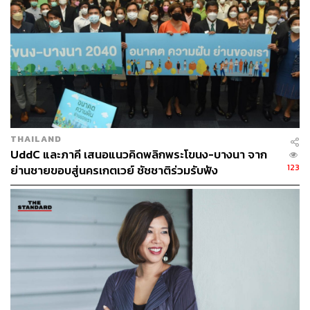
THAILAND
UddC และภาคี เสนอแนวคิดพลิกพระโขนง-บางนา จาก
123
ย่านชายขอบสู่นครเกตเวย์ ชัชชาติร่วมรับฟัง