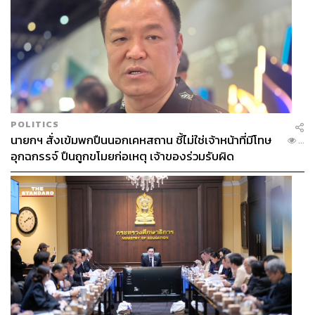
POLITICS
นายกฯ สั่งเข้มพกปืนนอกเคหสถาน ชี้ไม่ใช่เจ้าหน้าที่มีโทษ
...
อุกฉกรรจ์ ปืนถูกขโมยก่อเหตุ เจ้าของร่วมรับผิด