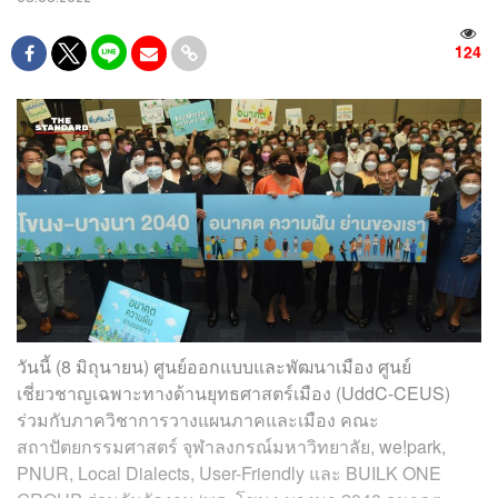
124
วันนี้ (8 มิถุนายน) ศูนย์ออกแบบและพัฒนาเมือง ศูนย์
เชี่ยวชาญเฉพาะทางด้านยุทธศาสตร์เมือง (UddC-CEUS)
ร่วมกับภาควิชาการวางแผนภาคและเมือง คณะ
สถาปัตยกรรมศาสตร์ จุฬาลงกรณ์มหาวิทยาลัย, we!park,
PNUR,
Local Dialects, User-Friendly
และ BUILK ONE