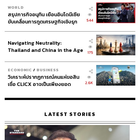
WORLD
สรุปภารกิจอนุทิน เยือนอินโดนีเซีย
544
ขับเคลื่อนการทูตเศรษฐกิจเชิงรุก
ประกาศหุ้นส่วนยุทธศาสตร์ไทย –
อินโดนีเซีย
Navigating Neutrality:
Thailand and China in the Age
175
of a New Global Order
ECONOMIC
/
BUSINESS
วิเคราะห์ปรากฏการณ์คนแห่ขอสิน
2.6K
เชื่อ CLICX อาจเป็นเพียงยอด
ภูเขาน้ำแข็ง ของปัญหาหนี้ครัว
เรือนไทยที่ถูกซุกไว้
LATEST STORIES