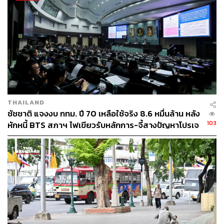
พัฒนาการสัญจรเชื่อม รถ/ราง/เรือ
พัฒนาพื้นที่ทดลองนวัตกรรม
พัฒนาโมเดล ‘จตุรภาคี’
ทดลองจัดทำงบประมาณแบบมีส่วนร่วม
ผศ.ดร.นิรมลยังได้กล่าวเสริมถึงทิศทางใหม่ในการกระจาย
เศรษฐกิจระดับย่านสู่รายย่อย และเน้นย้ำถึงการมีส่วนรวม
ของจตุรภาคี หรือ PPPPs ได้แก่ ภาครัฐส่วนกลาง ภาครัฐ
THAILAND
ท้องถิ่น ภาคเอกชน และภาคประชาชน เพื่อก้าวข้ามการ
ชัชชาติ แจงงบ กทม. ปี 70 เหลือใช้จริง 8.6 หมื่นล้าน หลัง
ทำงานแบบแยกส่วน
103
หักหนี้ BTS สภาฯ ไฟเขียวรับหลักการ-จี้สางปัญหาโปรเจ
กต์ล่าช้า
ทางด้านยศพลจาก we!park ได้นำเสนอแนวทางการพัฒนา
พื้นที่สีเขียวใน กทม. ด้วยการผลักดันพื้นที่สีเขียวขนาดเล็ก
ตามพื้นที่รกร้าง ซึ่งต้องผสมผสานความช่วยเหลือทั้งจากภาค
รัฐ ภาคเอกชน และประชาชนในการวางแผน ก่อสร้าง และ
ดูแลรักษา ซึ่งไม่เพียงแต่เป็นการเพิ่มพื้นที่สีเขียวให้เมือง แต่
ยังเป็นการสร้างอาชีพให้คนในพื้นที่อย่างการว่าจ้างคนดูแล
สวนหรือรุกขกร โดยยศพลได้ยกตัวอย่างพื้นที่สีเขียวขนาด