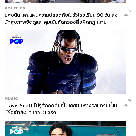
POLITICS
ยศชนัน เคาะแผนความปลอดภัยในรั้วโรงเรียน 90 วัน ส่ง
...
นักสุขภาพจิตดูแล-คุมเข้มคัดกรองสิ่งผิดกฎหมาย
MUSIC
Travis Scott ไม่รู้สึกกดดันที่ไม่เคยชนะรางวัลแกรมมี่ แม้
...
มีชื่อเข้าชิงมาแล้ว 10 ครั้ง