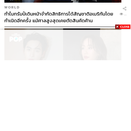
WORLD
ทำไมทรัมป์เดินหน้าจำกัดสิทธิการได้สัญชาติอเมริกันโดย
...
กำเนิดอีกครั้ง แม้ศาลสูงสุดเคยตัดสินคัดค้าน
ENTERTAINMENT
เก้า นพเก้า และ พาย รินรดา เตรียมร่วมงานกันใน ‘รสกาล
...
Enchanted Taste In Time’