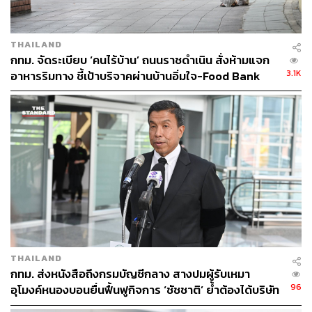
เล็กที่ประสบความสำเร็จแล้ว เช่น สวนหัวลำโพงรุกขนิเวศน์,
สวนชุมชนโชฎึก, Sansiri Backyard และสวนสาธารณะ
คลองสาน
THAILAND
กทม. จัดระเบียบ ‘คนไร้บ้าน’ ถนนราชดำเนิน สั่งห้ามแจก
การนำเสนอส่วนสุดท้ายของพิชชาภา ที่ได้กล่าวถึง
3.1K
อาหารริมทาง ชี้เป้าบริจาคผ่านบ้านอิ่มใจ-Food Bank
ยุทธศาสตร์การสร้างนวัตกรรมทางสังคมเพื่อย่านและชุมชน
ด้วยการสร้างกระบวนการหรือเทคโนโลยีที่จะส่งเสริม
คุณภาพชีวิตและความเป็นอยู่ของคนให้ดีขึ้น เท่าเทียมมาก
ขึ้น หรือสามารถปรับตัวได้ในสถานการณ์ที่เปลี่ยนแปลงอยู่
ตลอดเวลา โดยให้ความสำคัญกับความเป็นอยู่ทางเศรษฐกิจ
สุขภาพ สิ่งแวดล้อม และสังคม
ด้านชัชชาติกล่าวว่า สิ่งสำคัญคือการฟังเสียงของภาคเอกชน
และประชาชน เพื่อหาสมดุลระหว่างปัญหาในอดีตและ
แนวทางแก้ไขสู่อนาคต ย้ำภาคเอกชนต้องมีส่วนในการสร้าง
กระจายงานสู่พระโขนง-บางนา ขอให้โครงการนี้เป็นต้นแบบ
THAILAND
ที่จะขยายต่อไป และฝาก กทม. ทำให้เป็นรูปธรรม พร้อม
กทม. ส่งหนังสือถึงกรมบัญชีกลาง สางปมผู้รับเหมา
กล่าวทิ้งท้ายว่าไม่สำคัญว่าจะใช้เวลาพัฒนา 10 หรือ 20 ปี
96
อุโมงค์หนองบอนยื่นฟื้นฟูกิจการ ‘ชัชชาติ’ ย้ำต้องได้บริษัท
แต่สิ่งสำคัญคือก้าวแรกของการพัฒนา
มั่นคง เร่งแก้บิ๊กโปรเจกต์ดีเลย์