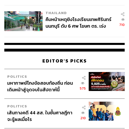
ชั่วคราว หลังเหตุใช้อาวุธปืนภายใน
โรงเรียนคลี่คลาย
THAILAND
คืบหน้าเหตุยิงโรงเรียนเทพศิรินทร์
710
นนทบุรี ดับ 6 ศพ โฆษก ตร. เร่ง
สอบปมขโมยปืนปู่ก่อเหตุ
EDITOR'S PICKS
POLITICS
มหากาพย์โกงข้อสอบท้องถิ่น ก่อน
575
เดินหน้าสู่จุดจบในสัปดาห์นี้
POLITICS
เส้นทางคดี 44 สส. ในชั้นศาลฎีกา
210
จะรู้ผลเมื่อไร