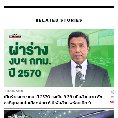
ปัจจุบันพระโขนง-บางนายังประสบปัญหาสภาพแวดล้อมและ
สาธารณูปโภค เช่น มีซอยตันจำนวนมาก มีสัดส่วนพื้นที่เดิน
ได้เพียง 8% จากพื้นที่ทั้งหมด มีการจราจรติดขัด พื้นที่สีเขียว
ต่ำกว่ามาตรฐาน ขาดแคลนพื้นที่การเรียนรู้ สาธารณสุข
RELATED STORIES
ขาดแคลน พื้นที่เปราะบางน้ำท่วมง่าย และมีคลองยาวหลาย
10 กิโลเมตรที่ไม่ถูกใช้ประโยชน์
เพื่อผลักดันให้พระโขนง-บางนากลายเป็นใจกลางเมือง
(Downtown) ทาง UddC ร่วมกับหน่วยงานรัฐ เอกชน และ
ชุมชนทั้ง 79 เขต ได้ลงพื้นที่ ศึกษา และพูดคุยก่อนจะกำหนด
เป็น 11 ทิศทางใหม่ในการพัฒนาพื้นที่ ได้แก่
แผนพัฒนาระดับย่านจากการมีส่วนร่วม
ย่านน่าอยู่ดึงดูดเศรษฐกิจใหม่
ย่านเดินได้เดินดี
THAILAND
พัฒนาพื้นที่สีเขียวขนาดเล็ก
เปิดร่างงบฯ กทม. ปี 2570 วงเงิน 9.39 หมื่นล้านบาท ชัช
ปรับปรุงอาคารเก่าเป็นพื้นที่เรียนรู้
95
ชาติลุยงบเส้นเลือดฝอย 6.6 พันล้าน พร้อมเปิด 9
พัฒนาที่ดินรอการพัฒนาสู่พื้นที่สร้างสรรค์
ยุทธศาสตร์พัฒนาเมือง
พัฒนาพื้นที่ริมคลอง