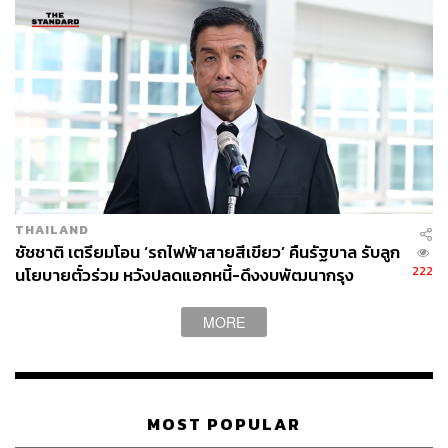
TAGS:
บางนา
ชัชชาติ สิทธิพันธุ์
UDDC
ศูนย์ออกแบบและพัฒนาเมือง
ผู้ว่าฯ กทม.
ผู้ว่าราชการกรุงเทพมหานคร
พระโขนง
THAILAND
ชัชชาติ เตรียมโอน ‘รถไฟฟ้าสายสีเขียว’ คืนรัฐบาล รับลูก
124
222
นโยบายตั๋วร่วม หวังปลดแอกหนี้-ดึงงบพัฒนากรุง
MORE
ABOUT THE AUTHOR
THE STANDARD TEAM
กองบรรณาธิการ THE STANDARD
MOST POPULAR