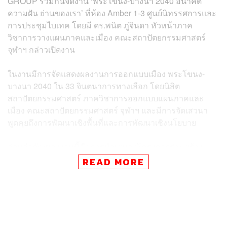
GROUP ร่วมกันจัดงาน ‘พระโขนง-บางนา 2040 อนาคต
ความฝัน ย่านของเรา’ ที่ห้อง Amber 1-3 ศูนย์นิทรรศการและ
การประชุมไบเทค โดยมี ดร.พนิต ภู่จินดา หัวหน้าภาค
วิชาการวางแผนภาคและเมือง คณะสถาปัตยกรรมศาสตร์
จุฬาฯ กล่าวเปิดงาน
ในงานมีการจัดแสดงผลงานการออกแบบเมือง พระโขนง-
บางนา 2040 ใน 33 จินตนาการทางเลือก โดยนิสิต
สถาปัตยกรรมศาสตร์ ภาควิชาการออกแบบแผนภาคและ
เมือง คณะสถาปัตยกรรมศาสตร์ จุฬาฯ และมีการจัดเสวนา
พูดคุยถึงการพัฒนาเชิงพื้นที่และการพัฒนาเชิงนโยบาย
ส่วนสำคัญของงานนี้คือการนำเสนอ ‘โครงการร่วมสร้าง
ย่านพระโขนง-บางนา’ เพื่อพัฒนาพื้นที่โดย 3 ผู้เชี่ยวชาญ
READ MORE
ได้แก่
ผศ.ดร.นิรมล เสรีสกุล อาจารย์ประจําภาควิชาการ
วางแผนภาคและเมือง คณะสถาปัตยกรรมศาสตร์
จุฬาฯ และผู้อำนวยการ UddC
ยศพล บุญสม กรรมการผู้จัดการ บริษัท ฉมา จำกัด และ