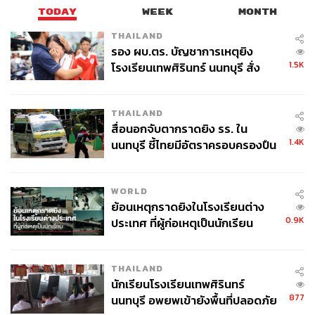
TODAY
WEEK
MONTH
THAILAND
รอง ผบ.ตร. บัญชาการเหตุยิง
1.5K
โรงเรียนเทพศิรินทร์ นนทบุรี สั่ง
ค้นหา 2 รอบยืนยันไร้คนติดค้าง พบ
ศพปู่-ย่าที่บ้านพักผู้ก่อเหตุ
THAILAND
สื่อนอกจับตากราดยิง รร. ใน
1.4K
นนทบุรี ชี้ไทยมีอัตราครอบครองปืน
สูงในระดับต้นของภูมิภาค
WORLD
ย้อนเหตุกราดยิงในโรงเรียนต่าง
0.9K
ประเทศ ที่ผู้ก่อเหตุเป็นนักเรียน
THAILAND
นักเรียนโรงเรียนเทพศิรินทร์
877
นนทบุรี อพยพเข้ายังพื้นที่ปลอดภัย