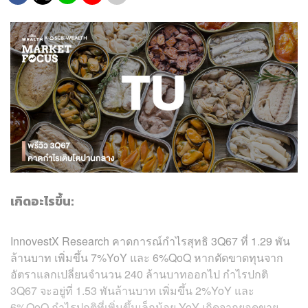
เกิดอะไรขึ้น:
InnovestX Research คาดการณ์กำไรสุทธิ 3Q67 ที่ 1.29 พัน
ล้านบาท เพิ่มขึ้น 7%YoY และ 6%QoQ หากตัดขาดทุนจาก
อัตราแลกเปลี่ยนจำนวน 240 ล้านบาทออกไป กำไรปกติ
3Q67 จะอยู่ที่ 1.53 พันล้านบาท เพิ่มขึ้น 2%YoY และ
6%QoQ กำไรปกติที่เพิ่มขึ้นเล็กน้อย YoY เกิดจากยอดขาย