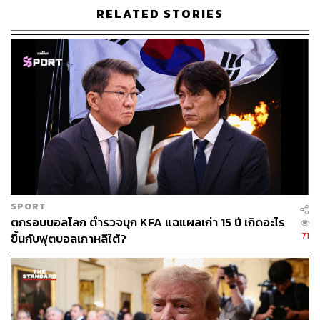
RELATED STORIES
จากนั้นราคาจึงกลับมาปรับตัวเพิ่มขึ้น 12%MoM สู่ 1,400
ดอลลาร์สหรัฐต่อตันในเดือนกันยายน จากการจับปลาได้ลด
ลง TU ได้ปรับลดมุมมองเกี่ยวกับราคา Spot ปลาทูน่าท้อง
แถบในปี 2567 ลงสู่ 1,400-1,500 ดอลลาร์สหรัฐต่อตัน จาก
1,600 ดอลลาร์สหรัฐต่อตัน ที่ประเมินไว้ในช่วงต้นปี 2567
(เทียบกับ 1,407 ดอลลาร์สหรัฐต่อตันใน 9M67 และ 1,784
ดอลลาร์สหรัฐต่อตันในปี 2566)
ทั้งนี้ท่ามกลางสถานการณ์ราคาปลาทูน่าระดับต่ำ TU คาด
ว่าจะเปิดโอกาสให้บริษัทนำเงินไปใช้จ่ายด้านการตลาดได้
มากขึ้นเพื่อกระตุ้นยอดขายในธุรกิจแบรนด์ ในขณะเดียวกัน
SPORT
บริษัทประเมินว่าจะไม่มีผลกระทบต่อออร์เดอร์กลุ่ม OEM
ตกรอบบอลโลก ตำรวจบุก KFA แฉแผลเก่า 15 ปี เกิดอะไร
เนื่องจากราคาปลาทูน่าผันผวนเพียงช่วงเวลาสั้นๆ ทั้งนี้เมื่ออิง
71
ขึ้นกับฟุตบอลเกาหลีใต้?
กับราคาปลาทูน่าล่าสุด TU มีมุมมองเชิงบวกต่อยอดขาย
4Q67 ในแง่ของราคาและปริมาณการขาย YoY
การหยุดงานประท้วงที่ท่าเรือสหรัฐฯ คนงานที่ท่าเรือบริเวณ
ชายฝั่งตะวันออกของสหรัฐฯ ได้เริ่มหยุดงานประท้วงเมื่อวันที่