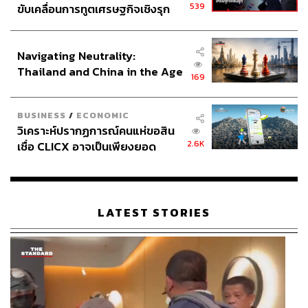
539
ขับเคลื่อนการทูตเศรษฐกิจเชิงรุก
ประกาศหุ้นส่วนยุทธศาสตร์ไทย –
อินโดนีเซีย
Navigating Neutrality:
Thailand and China in the Age
169
of a New Global Order
BUSINESS
/
ECONOMIC
วิเคราะห์ปรากฏการณ์คนแห่ขอสิน
2.6K
เชื่อ CLICX อาจเป็นเพียงยอด
ภูเขาน้ำแข็ง ของปัญหาหนี้ครัว
เรือนไทยที่ถูกซุกไว้
LATEST STORIES