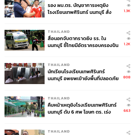
InnovestX Research
รอง ผบ.ตร. บัญชาการเหตุยิง
1.3K
โรงเรียนเทพศิรินทร์ นนทบุรี สั่ง
ค้นหา 2 รอบยืนยันไร้คนติดค้าง พบ
ศพปู่-ย่าที่บ้านพักผู้ก่อเหตุ
THAILAND
สื่อนอกจับตากราดยิง รร. ใน
1.2K
นนทบุรี ชี้ไทยมีอัตราครอบครองปืน
สูงในระดับต้นของภูมิภาค
214
THAILAND
นักเรียนโรงเรียนเทพศิรินทร์
ABOUT THE AUTHOR
808
นนทบุรี อพยพเข้ายังพื้นที่ปลอดภัย
ชั่วคราว หลังเหตุใช้อาวุธปืนภายใน
บล.อินโนเวสท์ เอกซ์
โรงเรียนคลี่คลาย
InnovestX
THAILAND
คืบหน้าเหตุยิงโรงเรียนเทพศิรินทร์
663
นนทบุรี ดับ 6 ศพ โฆษก ตร. เร่ง
สอบปมขโมยปืนปู่ก่อเหตุ
THAILAND