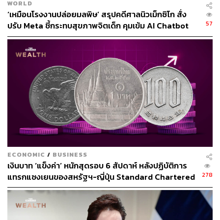
WORLD
‘เหมือนโรงงานปล่อยมลพิษ’ สรุปคดีศาลนิวเม็กซิโก สั่ง
กระทบอย่างไร:
57
ปรับ Meta ชี้กระทบสุขภาพจิตเด็ก คุมเข้ม AI Chatbot
ในช่วง 1 เดือนที่ผ่านมา ราคาหุ้น TU ปรับลง 3.90% อยู่ที่
15.00 บาท ขณะที่ SET Index ปรับขึ้น 6.58% อยู่ที่ 1,442.73
จุด
แนวโน้มผลประกอบการระยะสั้น:
InnovestX Research คาดว่ากำไรปกติ 4Q67 จะอยู่ในระดับ
ทรงตัว QoQ จากปัจจัยฤดูกาล แต่จะเพิ่มขึ้น YoY จากยอด
ECONOMIC
/
BUSINESS
ขายและมาร์จิ้นของธุรกิจอาหารทะเลแปรรูปและธุรกิจ
เงินบาท ‘แข็งค่า’ หนักสุดรอบ 6 สัปดาห์ หลังปฏิบัติการ
อาหารสัตว์เลี้ยงที่ดีขึ้น และส่วนแบ่งกำไรจากเงินลงทุนที่สูง
278
แทรกแซงเยนของสหรัฐฯ-ญี่ปุ่น Standard Chartered
ขึ้นเพราะไม่มีผลขาดทุนจาก Red Lobster (เทียบกับส่วนแบ่ง
เปิดเป้าสิ้นปีนี้จ่อแข็งต่อแตะ 32.50 บาทต่อดอลลาร์
ขาดทุน 552 ล้านบาท และผลขาดทุนสุทธิ 249 ล้านบาท ใน
4Q66)