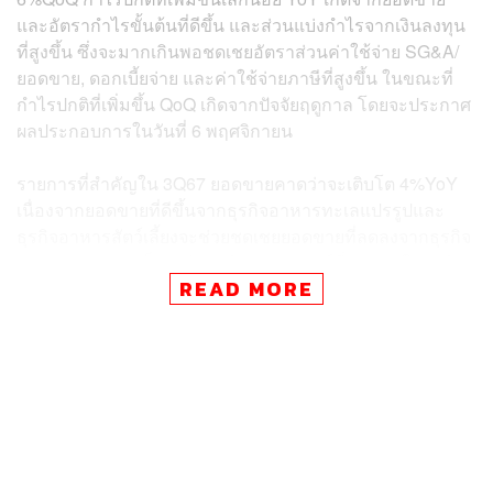
และอัตรากำไรขั้นต้นที่ดีขึ้น และส่วนแบ่งกำไรจากเงินลงทุน
ที่สูงขึ้น ซึ่งจะมากเกินพอชดเชยอัตราส่วนค่าใช้จ่าย SG&A/
ยอดขาย, ดอกเบี้ยจ่าย และค่าใช้จ่ายภาษีที่สูงขึ้น ในขณะที่
กำไรปกติที่เพิ่มขึ้น QoQ เกิดจากปัจจัยฤดูกาล โดยจะประกาศ
ผลประกอบการในวันที่ 6 พฤศจิกายน
รายการที่สำคัญใน 3Q67 ยอดขายคาดว่าจะเติบโต 4%YoY
เนื่องจากยอดขายที่ดีขึ้นจากธุรกิจอาหารทะเลแปรรูปและ
ธุรกิจอาหารสัตว์เลี้ยงจะช่วยชดเชยยอดขายที่ลดลงจากธุรกิจ
อาหารทะเลแช่แข็ง (หลักๆ เกิดจากอุปสงค์ที่อ่อนแอในธุรกิจ
READ MORE
บริการอาหาร และการลดขนาดของธุรกิจ TU ในธุรกิจที่มี
กำไรต่ำในสหรัฐอเมริกา)
อัตรากำไรขั้นต้นจะกว้างขึ้นสู่ 19% (เพิ่มขึ้น 60bps YoY, เพิ่ม
ขึ้น 50bps QoQ) จากอัตรากำไรขั้นต้นที่ดีขึ้นในธุรกิจอาหาร
สัตว์เลี้ยง (เพิ่มขึ้น YoY) จากยอดขายและสัดส่วนผลิตภัณฑ์ที่
ดีขึ้น และธุรกิจอาหารทะเลแช่แข็ง (เพิ่มขึ้น QoQ) จาก
สัดส่วนยอดขายผลิตภัณฑ์มาร์จิ้นสูงที่เพิ่มขึ้น และธุรกิจ