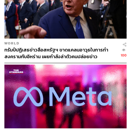
1 ตุลาคม จากประเด็นการปรับขึ้นค่าจ้างและความมั่นคงใน
งานจากการนำระบบ Automation มาใช้มากขึ้น
เมื่อวันที่ 3 ตุลาคม คนงานและผู้ประกอบการท่าเรือได้บรรลุ
ข้อตกลงเบื้องต้นที่ยุติการนัดหยุดงาน 3 วันในทันที และพวก
เขาจะขยายสัญญาหลักจนถึงวันที่ 15 มกราคม 2568 ใน
WORLD
ระหว่างกลับไปเจรจาในทุกประเด็น ยอดขายของ TU ผ่าน
ทรัมป์ปฏิเสธข่าวลือสหรัฐฯ ขาดแคลนอาวุธในการทำ
ทางท่าเรือบริเวณชายฝั่งตะวันออกของสหรัฐฯ คิดเป็น 35%
100
สงครามกับอิหร่าน เผยกำลังล่าตัวคนปล่อยข่าว
ของยอดขายในสหรัฐฯ (หรือ 15% ของยอดขายรวม)
นับถึงปัจจุบัน TU ยังไม่ได้รับผลกระทบจากเหตุการณ์นี้ ทั้งนี้
ในอนาคตหากการประท้วงกลับมาหรือยืดเยื้อ อาจส่งผลกระ
ทบต่อการรับรู้ยอดขายของ TU จากความล่าช้าในการใช้
ระยะเวลาขนส่งที่นานขึ้นจากการปรับเปลี่ยนเส้นทางการ
ขนส่งจากท่าเรือบริเวณชายฝั่งตะวันออกของสหรัฐฯ ไปใช้
ท่าเรือบริเวณชายฝั่งตะวันตกแทน ขณะที่ผลกระทบจากอัตรา
ค่าระวางขนส่งที่สูงขึ้นมีจำกัด (70% ของยอดขาย TU อยู่ใน
เงื่อนไข FOB)