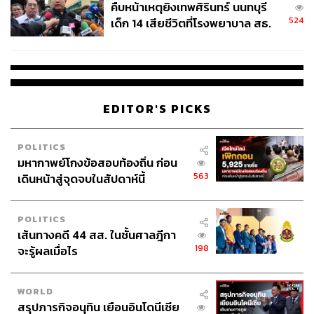
คืบหน้าเหตุยิงเทพศิรินทร์ นนทบุรี
524
เด็ก 14 เสียชีวิตที่โรงพยาบาล สธ.
ยืนยันครูเสียชีวิต 5 ราย เจ็บ 22
ราย
EDITOR'S PICKS
POLITICS
มหากาพย์โกงข้อสอบท้องถิ่น ก่อน
563
เดินหน้าสู่จุดจบในสัปดาห์นี้
POLITICS
เส้นทางคดี 44 สส. ในชั้นศาลฎีกา
198
จะรู้ผลเมื่อไร
WORLD
สรุปภารกิจอนุทิน เยือนอินโดนีเซีย