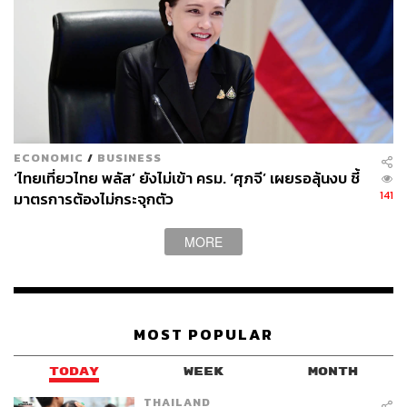
กลยุทธ์การลงทุนยังคงคำแนะนำ Outperform สำหรับ TU
โดยให้ราคาเป้าหมายกลางปี 2568 ที่ 18 บาทต่อหุ้น อ้างอิง
P/E 16 เท่า (P/E เฉลี่ย 10 ปี)
ปัจจัยเสี่ยงสำคัญที่ต้องติดตามคือแรงกดดันเงินเฟ้อ และการ
แข็งค่าของเงินบาท ความเสี่ยงด้าน ESG ที่สำคัญคือ การ
ปล่อยก๊าซเรือนกระจก, การบริหารจัดการของเสียและน้ำ (E),
ECONOMIC
/
BUSINESS
สวัสดิภาพของลูกค้า, การบริหารจัดการคุณภาพผลิตภัณฑ์
‘ไทยเที่ยวไทย พลัส’ ยังไม่เข้า ครม. ‘ศุภจี’ เผยรอลุ้นงบ ชี้
141
มาตรการต้องไม่กระจุกตัว
และนโยบายเกี่ยวกับสุขภาพและความปลอดภัย (S)
MORE
สามารถติดตาม THE STANDARD WEALTH
ผ่านแอปพลิเคชันต่างๆ ที่คุณสะดวกหรือใช้งานอยู่แล้วได้เลย
MOST POPULAR
TODAY
WEEK
MONTH
TAGS:
USA
ธุรกิจ
Market Focus
TU
THAILAND