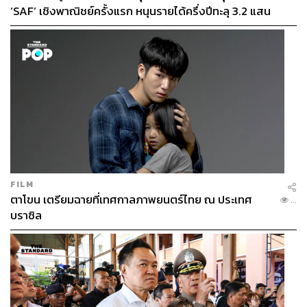
‘SAF’ เชิงพาณิชย์ครั้งแรก หนุนรายได้ครึ่งปีทะลุ 3.2 แสน
ล้าน
FILM
ตาโขน เตรียมฉายที่เทศกาลภาพยนตร์ไทย ณ ประเทศ
...
บราซิล