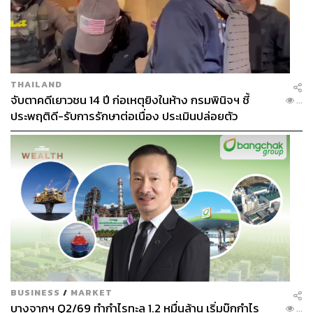
THAILAND
จับตาคดีเยาวชน 14 ปี ก่อเหตุยิงในห้าง กรมพินิจฯ ชี้
...
ประพฤติดี-รับการรักษาต่อเนื่อง ประเมินปล่อยตัว
BUSINESS
/
MARKET
บางจากฯ Q2/69 ทำกำไรทะลุ 1.2 หมื่นล้าน เริ่มบุ๊กกำไร
...