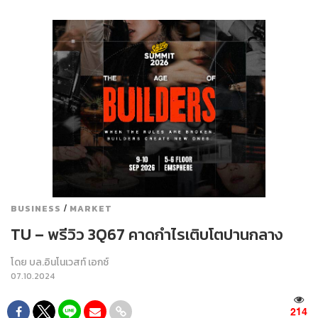
/
BUSINESS
MARKET
TU – พรีวิว 3Q67 คาดกำไรเติบโตปานกลาง
โดย
บล.อินโนเวสท์ เอกซ์
07.10.2024
214