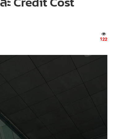
ละ Credit Cost
122