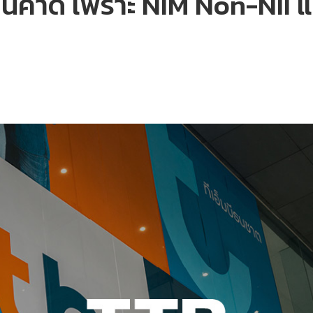
ินคาด เพราะ NIM Non-NII แ