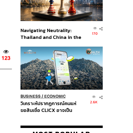
Navigating Neutrality:
170
Thailand and China in the
Age of a New Global
Order
123
BUSINESS
/
ECONOMIC
2.6K
วิเคราะห์ปรากฏการณ์คนแห่
ขอสินเชื่อ CLICX อาจเป็น
เพียงยอดภูเขาน้ำแข็ง ของ
ปัญหาหนี้ครัวเรือนไทยที่ถูกซุก
ไว้