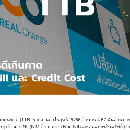
ไทยธนชาต (TTB) รายงานกำไรสุทธิ 2Q66 จำนวน 4.57 พันล้านบา
ๆ เกิดจาก NII (NIM ดีกว่าคาด) Non-NII และคุณภาพสินทรัพย์ (Cr