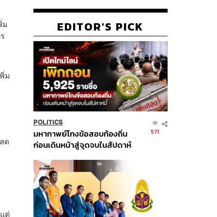
ิ่ม
EDITOR'S PICK
ตร
พิ่ม
POLITICS
571
มหากาพย์โกงข้อสอบท้องถิ่น
บลด
ก่อนเดินหน้าสู่จุดจบในสัปดาห์
นี้
แต่