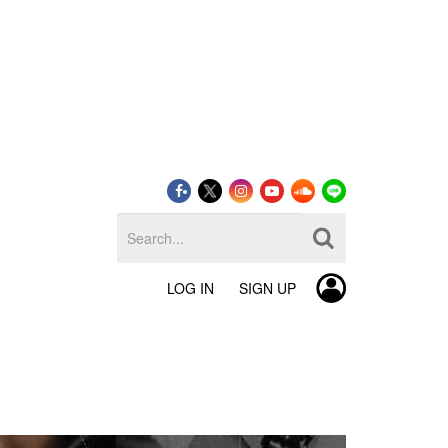
LOG IN
SIGN UP