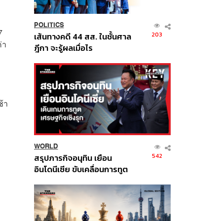
POLITICS
7
203
เส้นทางคดี 44 สส. ในชั้นศาล
่า
ฎีกา จะรู้ผลเมื่อไร
ช้า
WORLD
542
สรุปภารกิจอนุทิน เยือน
อินโดนีเซีย ขับเคลื่อนการทูต
เศรษฐกิจเชิงรุก ประกาศหุ้น
ส่วนยุทธศาสตร์ไทย –
อินโดนีเซีย