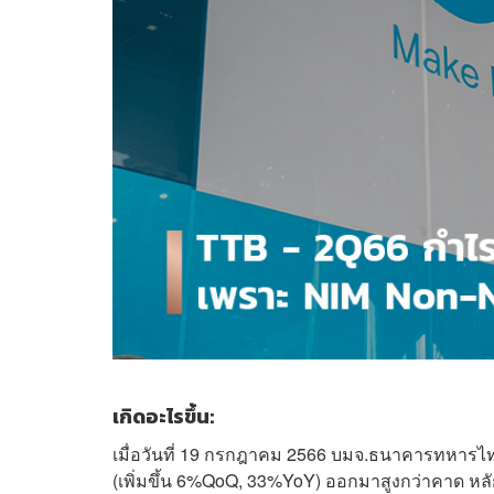
เกิดอะไรขึ้น:
เมื่อวันที่ 19 กรกฎาคม 2566 บมจ.ธนาคารทหาร
(เพิ่มขึ้น 6%QoQ, 33%YoY) ออกมาสูงกว่าคาด หลัก