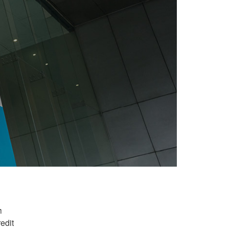
ท
edit