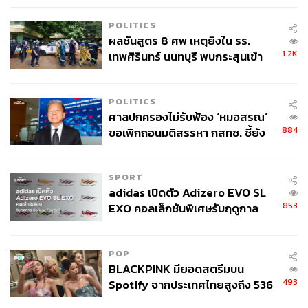
POLITICS
ผลชันสูตร 8 ศพ เหตุยิงใน รร.
1.2K
เทพศิรินทร์ นนทบุรี พบกระสุนเข้า
จุดสำคัญ ‘ศีรษะ-หน้าอก’ ครูถูกยิง
4 นัด จากระยะไกล
POLITICS
ศาลปกครองไม่รับฟ้อง ‘หมอสรณ’
884
ขอเพิกถอนมติสรรหา กสทช. ชี้ยัง
ไม่ใช่ผู้เดือดร้อนเสียหาย
SPORT
adidas เปิดตัว Adizero EVO SL
853
EXO คอลเล็กชันพิเศษรับฤดูกาล
College Football
POP
BLACKPINK มียอดสตรีมบน
493
Spotify จากประเทศไทยสูงถึง 536
ล้านครั้ง ตลอด 10 ปีที่ผ่านมา