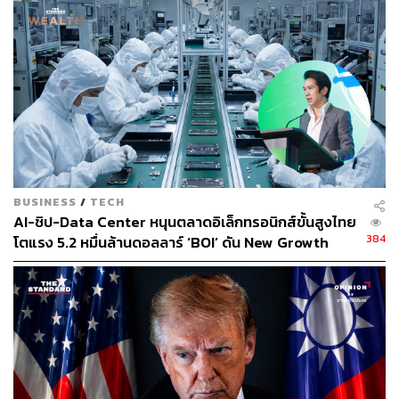
สามารถติดตาม THE STANDARD WEALTH
ผ่านแอปพลิเคชันต่างๆ ที่คุณสะดวกหรือใช้งานอยู่แล้วได้เลย
TAGS:
การผลิต
จีน
Taiwan Semiconductor Manufacturing (TSMC)
ชิป
BUSINESS
/
TECH
AI-ชิป-Data Center หนุนตลาดอิเล็กทรอนิกส์ขั้นสูงไทย
384
โตแรง 5.2 หมื่นล้านดอลลาร์ ‘BOI’ ดัน New Growth
Engine
250