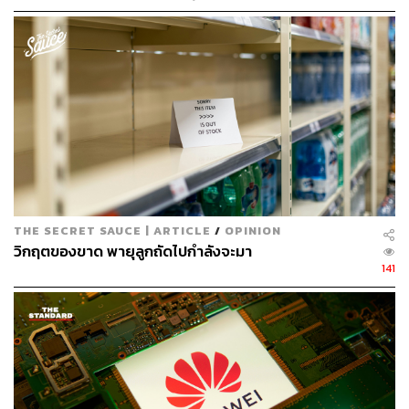
THE SECRET SAUCE | ARTICLE
/
OPINION
วิกฤตของขาด พายุลูกถัดไปกำลังจะมา
141