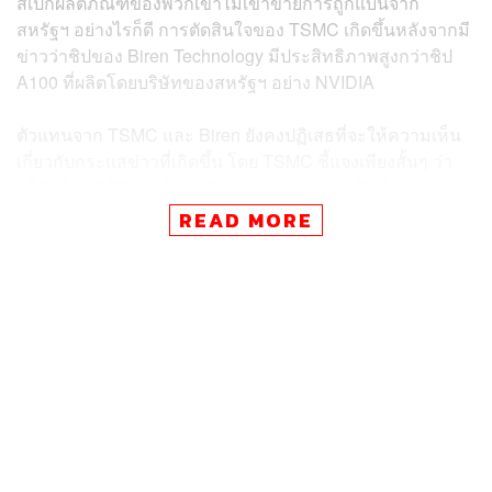
สเปกผลิตภัณฑ์ของพวกเขาไม่เข้าข่ายการถูกแบนจาก
สหรัฐฯ อย่างไรก็ดี การตัดสินใจของ TSMC เกิดขึ้นหลังจากมี
ข่าวว่าชิปของ Biren Technology มีประสิทธิภาพสูงกว่าชิป
A100 ที่ผลิตโดยบริษัทของสหรัฐฯ อย่าง NVIDIA
ตัวแทนจาก TSMC และ Biren ยังคงปฏิเสธที่จะให้ความเห็น
เกี่ยวกับกระแสข่าวที่เกิดขึ้น โดย TSMC ชี้แจงเพียงสั้นๆ ว่า
บริษัทได้ปฏิบัติตามข้อบังคับของกระทรวงพาณิชย์สหรัฐฯ ทุก
ประการ
READ MORE
Biren ถือเป็นบริษัทสตาร์ทอัพดาวรุ่งด้านการออกแบบชิปของ
จีน และถูกมองว่าอาจก้าวขึ้นมาเป็นคู่แข่งของ NVIDIA ซึ่ง
ปัจจุบันได้ยกเลิกการขายผลิตภัณฑ์ให้กับจีนไปแล้ว
เมื่อวันที่ 7 ตุลาคมที่ผ่านมา กระทรวงพาณิชย์สหรัฐฯ ได้
ประกาศกฎเกณฑ์ใหม่ที่ระบุว่า บริษัทของสหรัฐฯ รวมถึง
บริษัทต่างชาติที่ใช้เครื่องจักรของสหรัฐฯ ในการผลิตเซมิ
คอนดักเตอร์ จะต้องยื่นขอใบอนุญาต หากต้องการส่งออกเซ
มิคอนดักเตอร์การประมวลผลขั้นสูงหรืออุปกรณ์ที่เกี่ยวข้อง