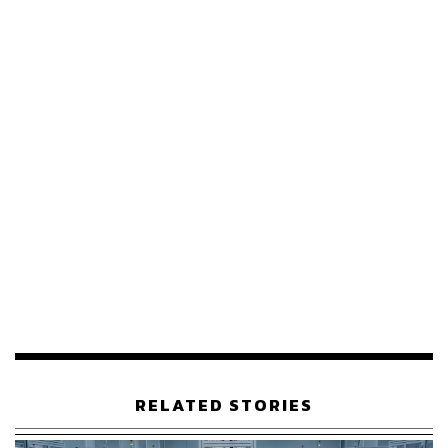
ให้กับจีน โดยกฎดังกล่าวมีวัตถุประสงค์เพื่อสกัดการพัฒนา
ทางเทคโนโลยีของจีนโดยเฉพาะ
ข่าวที่เกี่ยวข้อง:
สรุป 5 ประเด็นเศรษฐกิจสำคัญ จากสุนทรพจน์ ‘สีจิ้นผิง’
เปิดประชุมใหญ่พรรคคอมมิวนิสต์จีน
จริงหรือที่ ‘อินเดีย’ กำลังจะเป็นโรงงานของโลกแห่งให
ม่ต่อจากจีน? ถึงขั้นที่การผลิต 1 ใน 4 ของ ‘iPhone’ จะ
ย้ายมาที่นี่ภายในปี 2025
บริษัทเทคฯ ชั้นนำระดับโลกมุ่งลงทุนในเวียดนาม หลังจี
นไร้วี่แววคลายนโยบาย Zero-COVID
อ้างอิง:
https://www.bloomberg.com/news/articles/2022-10-2
2/tsmc-said-to-suspend-work-for-chinese-chip-startup
-amid-us-curbs?sref=CVqPBMVg
RELATED STORIES