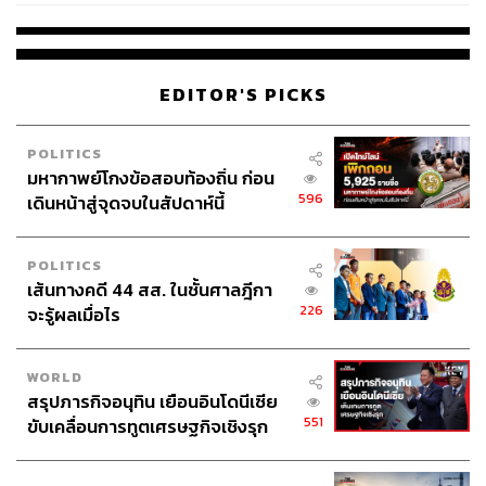
EDITOR'S PICKS
POLITICS
มหากาพย์โกงข้อสอบท้องถิ่น ก่อน
596
เดินหน้าสู่จุดจบในสัปดาห์นี้
POLITICS
เส้นทางคดี 44 สส. ในชั้นศาลฎีกา
226
จะรู้ผลเมื่อไร
WORLD
สรุปภารกิจอนุทิน เยือนอินโดนีเซีย
551
ขับเคลื่อนการทูตเศรษฐกิจเชิงรุก
ประกาศหุ้นส่วนยุทธศาสตร์ไทย –
อินโดนีเซีย