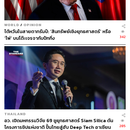
ABOUT THE AUTHOR
ดำรงเกียรติ มาลา
Content Creator THE STANDARD WEALTH
WORLD
/
OPINION
ไต้หวันในสายตาทรัมป์: ‘สินทรัพย์เชิงยุทธศาสตร์’ หรือ
342
‘ไพ่’ บนโต๊ะเจรจากับปักกิ่ง
THAILAND
อว. เปิดมหกรรมวิจัย 69 ชูยุทธศาสตร์ Siam Silica ดัน
285
โครงการชิปแห่งชาติ ปั้นไทยสู่ฮับ Deep Tech อาเซียน