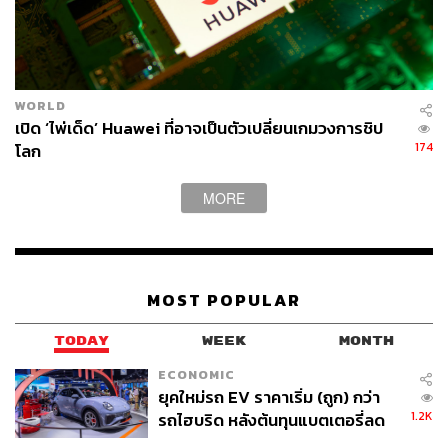
WORLD
เปิด ‘ไพ่เด็ด’ Huawei ที่อาจเป็นตัวเปลี่ยนเกมวงการชิป
174
โลก
MORE
MOST POPULAR
TODAY
WEEK
MONTH
ECONOMIC
ยุคใหม่รถ EV ราคาเริ่ม (ถูก) กว่า
1.2K
รถไฮบริด หลังต้นทุนแบตเตอรี่ลด
ลง - จีนแห่บุกตลาดเกิดใหม่