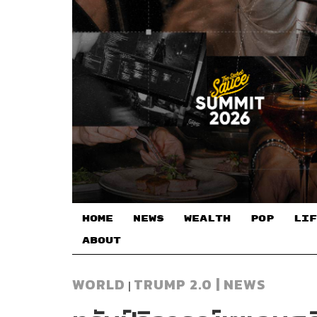
HOME
NEWS
WEALTH
POP
LIF
ABOUT
WORLD
TRUMP 2.0 | NEWS
|