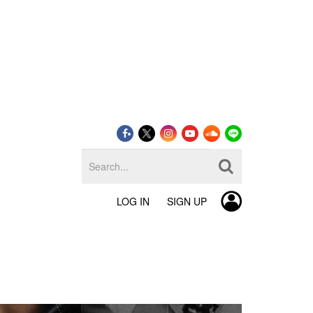
LOG IN
SIGN UP