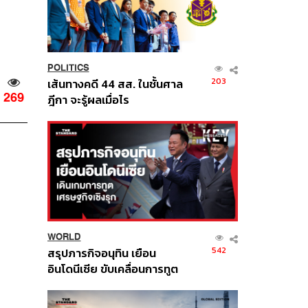
POLITICS
203
เส้นทางคดี 44 สส. ในชั้นศาล
269
ฎีกา จะรู้ผลเมื่อไร
WORLD
542
สรุปภารกิจอนุทิน เยือน
อินโดนีเซีย ขับเคลื่อนการทูต
เศรษฐกิจเชิงรุก ประกาศหุ้น
ส่วนยุทธศาสตร์ไทย –