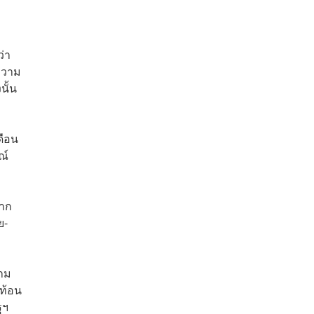
ม
่า
จความ
นั้น
ดือน
ณ์
ยาก
ย-
ราม
ะท้อน
ฐฯ