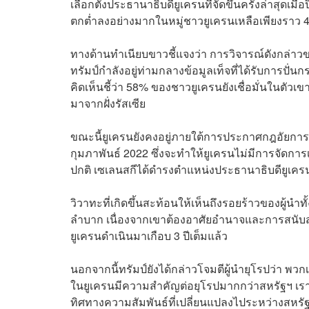
เลือกตั้งประธานาธิบดียูเครนที่จัดขึ้นครั้งล่าสุดเม
ตกต่ำลงอย่างมากในหมู่ชาวยูเครนเหลือเพียงราว 4%
ทางด้านทำเนียบขาวชี้แจงว่า การวิจารณ์ดังกล่าว
ทรัมป์กำลังอยู่ท่ามกลางข้อมูลเท็จที่ได้รับการปั
คิดเห็นชี้ว่า 58% ของชาวยูเครนยังเชื่อมั่นในตัวเขา
มาจากฝั่งรัสเซีย
ขณะนี้ยูเครนยังคงอยู่ภายใต้การประกาศกฎอัยการศึก
กุมภาพันธ์ 2022 ซึ่งจะทำให้ยูเครนไม่มีการจัดกา
ปกติ เซเลนสกีได้ดำรงตำแหน่งประธานาธิบดียูเครนค
วิวาทะที่เกิดขึ้นสะท้อนให้เห็นถึงรอยร้าวของผู้
ลำบาก เนื่องจากเขาต้องอาศัยอำนาจและการสนับสนุ
ยูเครนดำเนินมาเกือบ 3 ปีเต็มแล้ว
นอกจากนี้ทรัมป์ยังได้กล่าวโจมตีผู้นำยุโรปว่า พ
ในยูเครนมีความสำคัญต่อยุโรปมากกว่าสหรัฐฯ เรา
ทิศทางความสัมพันธ์ที่เปลี่ยนแปลงไประหว่างสหรั