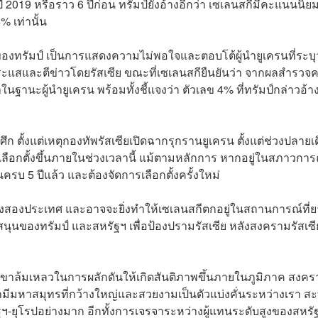
ื่อปี 2019 หรือราว 6 ปีก่อน ทรัมป์ยังอ้างอีกว่า เซเลนสกีมีคะแนนนิย
 เท่านั้น
ของทรัมป์ เป็นการแสดงความไม่พอใจและตอบโต้ผู้นำยูเครนที่ระบุว
่นกระแสและตีข่าวโดยรัสเซีย ขณะที่เซเลนสกียืนยันว่า จากผลสำรว
ในฐานะผู้นำยูเครน พร้อมทั้งชี้แจงว่า ตัวเลข 4% ที่ทรัมป์กล่าวอ้าง
 ตั้งแต่เหตุกองทัพรัสเซียเปิดฉากรุกรานยูเครน ตั้งแต่ช่วงปลายเ
รเลือกตั้งขึ้นภายในช่วงเวลานี้ แม้ตามหลักการ หากอยู่ในสภาวการ
รบ 5 ปีแล้ว และต้องจัดการเลือกตั้งครั้งใหม่
นำทั้งสองประเทศ และอาจจะยิ่งทำให้เซเลนสกีตกอยู่ในสถานการณ์ที่
นของทรัมป์ และสหรัฐฯ เพื่อป้องปรามรัสเซีย หลังสงครามรัสเซี
วกเขาล้มเหลวในการผลักดันให้เกิดสันติภาพขึ้นภายในภูมิภาค สงค
มีมหาสมุทรที่กว้างใหญ่และสวยงามเป็นตัวแบ่งคั่นระหว่างเรา ส
ฐฯ-ยุโรปอย่างมาก อีกทั้งการเจรจาระหว่างผู้แทนระดับสูงของสหรั