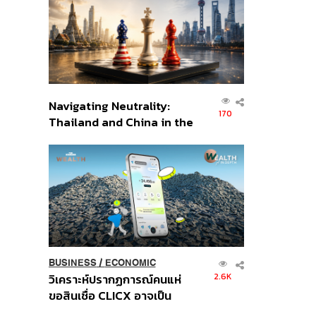
อินโดนีเซีย
Navigating Neutrality:
170
Thailand and China in the
Age of a New Global
Order
BUSINESS
/
ECONOMIC
2.6K
วิเคราะห์ปรากฏการณ์คนแห่
ขอสินเชื่อ CLICX อาจเป็น
เพียงยอดภูเขาน้ำแข็ง ของ