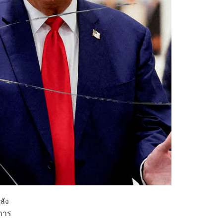
ลัง
ะการ