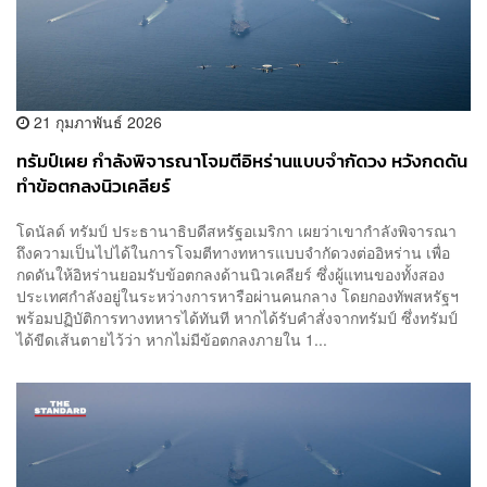
21 กุมภาพันธ์ 2026
ทรัมป์เผย กำลังพิจารณาโจมตีอิหร่านแบบจำกัดวง หวังกดดัน
ทำข้อตกลงนิวเคลียร์
โดนัลด์ ทรัมป์ ประธานาธิบดีสหรัฐอเมริกา เผยว่าเขากำลังพิจารณา
ถึงความเป็นไปได้ในการโจมตีทางทหารแบบจำกัดวงต่ออิหร่าน เพื่อ
กดดันให้อิหร่านยอมรับข้อตกลงด้านนิวเคลียร์ ซึ่งผู้แทนของทั้งสอง
ประเทศกำลังอยู่ในระหว่างการหารือผ่านคนกลาง โดยกองทัพสหรัฐฯ
พร้อมปฏิบัติการทางทหารได้ทันที หากได้รับคำสั่งจากทรัมป์ ซึ่งทรัมป์
ได้ขีดเส้นตายไว้ว่า หากไม่มีข้อตกลงภายใน 1...