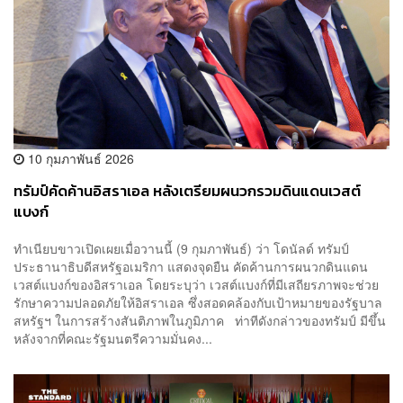
10 กุมภาพันธ์ 2026
ทรัมป์คัดค้านอิสราเอล หลังเตรียมผนวกรวมดินแดนเวสต์
แบงก์
ทำเนียบขาวเปิดเผยเมื่อวานนี้ (9 กุมภาพันธ์) ว่า โดนัลด์ ทรัมป์
ประธานาธิบดีสหรัฐอเมริกา แสดงจุดยืน คัดค้านการผนวกดินแดน
เวสต์แบงก์ของอิสราเอล โดยระบุว่า เวสต์แบงก์ที่มีเสถียรภาพจะช่วย
รักษาความปลอดภัยให้อิสราเอล ซึ่งสอดคล้องกับเป้าหมายของรัฐบาล
สหรัฐฯ ในการสร้างสันติภาพในภูมิภาค ท่าทีดังกล่าวของทรัมป์ มีขึ้น
หลังจากที่คณะรัฐมนตรีความมั่นคง...