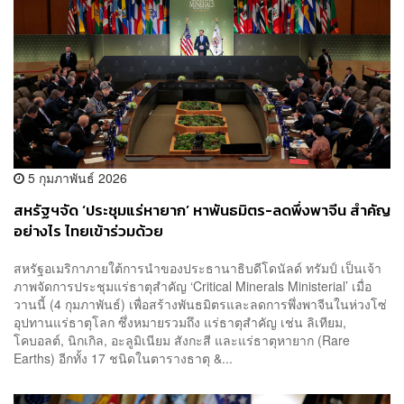
5 กุมภาพันธ์ 2026
สหรัฐฯจัด ‘ประชุมแร่หายาก’ หาพันธมิตร-ลดพึ่งพาจีน สำคัญ
อย่างไร ไทยเข้าร่วมด้วย
สหรัฐอเมริกาภายใต้การนำของประธานาธิบดีโดนัลด์ ทรัมป์ เป็นเจ้า
ภาพจัดการประชุมแร่ธาตุสำคัญ ‘Critical Minerals Ministerial’ เมื่อ
วานนี้ (4 กุมภาพันธ์) เพื่อสร้างพันธมิตรและลดการพึ่งพาจีนในห่วงโซ่
อุปทานแร่ธาตุโลก ซึ่งหมายรวมถึง แร่ธาตุสำคัญ เช่น ลิเทียม,
โคบอลต์, นิกเกิล, อะลูมิเนียม สังกะสี และแร่ธาตุหายาก (Rare
Earths) อีกทั้ง 17 ชนิดในตารางธาตุ &...