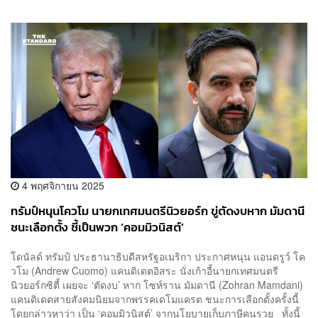
4 พฤศจิกายน 2025
ทรัมป์หนุนโควโม นายกเทศมนตรีนิวยอร์ก ขู่ตัดงบหาก มัมดานี
ชนะเลือกตั้ง ชี้เป็นพวก ‘คอมมิวนิสต์’
โดนัลด์ ทรัมป์ ประธานาธิบดีสหรัฐอเมริกา ประกาศหนุน แอนดรูว์ โค
วโม (Andrew Cuomo) แคนดิเดตอิสระ นั่งเก้าอี้นายกเทศมนตรี
นิวยอร์กซิตี้ เผยจะ ‘ตัดงบ’ หาก โซห์ราน มัมดานี (Zohran Mamdani)
แคนดิเดตสายสังคมนิยมจากพรรคเดโมแครต ชนะการเลือกตั้งครั้งนี้
โดยกล่าวหาว่า เป็น ‘คอมมิวนิสต์’ จากนโยบายเก็บภาษีคนรวย ทั้งนี้