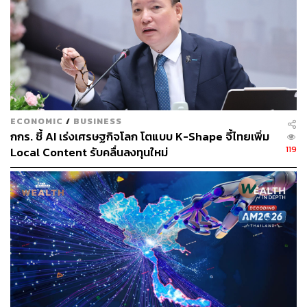
ภาพประกอบ:
กริน วสุรัฐกร
อ้างอิง:
https://www.bbc.com/news/articles/cy4dq2yve5lo
https://www.bbc.com/news/articles/c5yp4jggrj2o
https://www.axios.com/2025/08/18/trump-putin-zelen
ECONOMIC
/
BUSINESS
sky-war-peace-talks
กกร. ชี้ AI เร่งเศรษฐกิจโลก โตแบบ K-Shape จี้ไทยเพิ่ม
https://www.cnbc.com/2025/08/18/trump-zelenskyy-u
119
Local Content รับคลื่นลงทุนใหม่
kraine-putin-live-updates.html
TAGS:
Ukraine
Volodymyr Zelenskyy
The European Union
องค์การสนธิสัญญาป้องกันแอตแลนติกเหนือ (NATO)
สงครามยูเครน-รัสเซีย
Vladimir Putin
สหภาพยุโรป (EU)
Donald Trump
USA