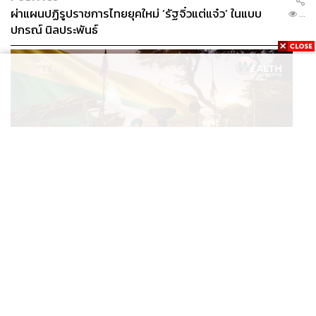
ผ่าแผนปฏิรูปราชการไทยยุคใหม่ ‘รัฐจิ๋วแต่แจ๋ว’ ในแบบ
...
ปกรณ์ นิลประพันธ์
ECONOMIC
/
BUSINESS
อ่านเกม ‘มิน อ่อง หล่าย’ เยือนไทย ทำไมเมียนมายังเป็น
...
ตลาดที่ไทยทิ้งไม่ได้ ในวันที่ค่าเงินตก ทุนสำรองต่ำ