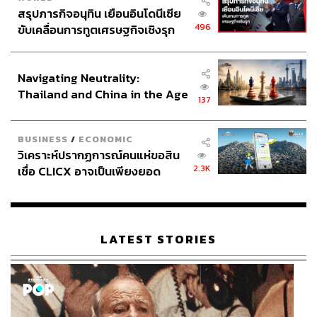
สรุปภารกิจอนุทิน เยือนอินโดนีเซีย
496
ขับเคลื่อนการทูตเศรษฐกิจเชิงรุก
ประกาศหุ้นส่วนยุทธศาสตร์ไทย –
อินโดนีเซีย
Navigating Neutrality:
Thailand and China in the Age
137
of a New Global Order
BUSINESS
/
ECONOMIC
วิเคราะห์ปรากฏการณ์คนแห่ขอสิน
2.3K
เชื่อ CLICX อาจเป็นเพียงยอด
ภูเขาน้ำแข็ง ของปัญหาหนี้ครัว
เรือนไทยที่ถูกซุกไว้
LATEST STORIES