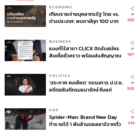
ECONOMIC
เทียบรายจ่ายบุคลากรรัฐ ไทย vs.
595
ต่างประเทศ: พบภาษีทุก 100 บาท
ของคนไทยใช้ไปกับข้าราชการเฉียด
40 บาท
BUSINESS
แบงก์ไร้สาขา CLICX ปิดรับสมัคร
587
สินเชื่อชั่วคราว พร้อมส่งสัญญาณ
เตือนกลุ่มกู้เงินผิดวัตถุประสงค์-ให้
ข้อมูลเท็จ เตรียมดำเนินคดีเด็ดขาด
POLITICS
‘ประภาศ คงเอียด’ กรรมการ ป.ป.ช.
500
อดีตอธิบดีกรมธนารักษ์ ถึงแก่
อนิจกรรม
POP
Spider-Man: Brand New Day
344
ทำรายได้ 1 พันล้านดอลลาร์จากทั่ว
โลกภายใน 6 วัน