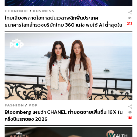
ECONOMIC
/
BUSINESS
ไทยเสี่ยงพลาดโอกาสย่นเวลาพลิกฟื้นประเทศ
213
ธนาคารโลกสำรวจบริษัทไทย 360 แห่ง พบใช้ AI ต่ำสุดใน
414
กลุ่ม ตามหลังเคนยาและไนจีเรียเกือบ 4 เท่า
ABOUT THE AUTHOR
วิโรจน์ เลิศจิตต์ธรรม
Senior Content Creator กองข่าวต่างประเทศ
THE STANDARD
FASHION
/
POP
Bloomberg เผยว่า CHANEL ทำยอดขายเพิ่มขึ้น 16% ใน
118
ครึ่งปีแรกของ 2026