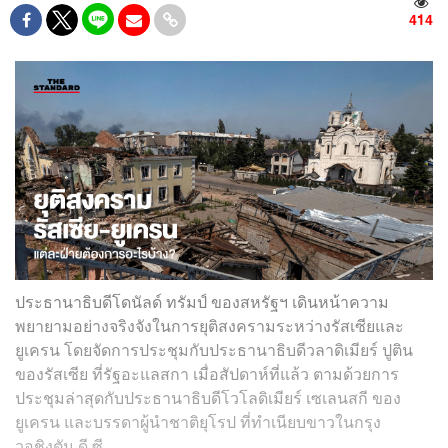
414
ประธานาธิบดีโดนัลด์ ทรัมป์ ของสหรัฐฯ​ เดินหน้าความ
พยายามอย่างจริงจังในการยุติสงครามระหว่างรัสเซียและ
ยูเครน โดยจัดการประชุมกับประธานาธิบดีวลาดิเมียร์ ปูติน
ของรัสเซีย ที่รัฐอะแลสกา เมื่อสัปดาห์ที่แล้ว ตามด้วยการ
ประชุมล่าสุดกับประธานาธิบดีโวโลดิเมียร์ เซเลนสกี ของ
ยูเครน และบรรดาผู้นำชาติยุโรป ที่ทำเนียบขาวในกรุง
วอชิงตัน ดี.ซี.