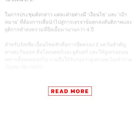
ในการประชุมดังกล่าว แต่ละฝ่ายต่างมี ‘เงื่อนไข’ และ ‘เป้า
หมาย’ ที่ต้องการเพื่อนำไปสู่การเจรจาข้อตกลงสันติภาพและ
ยุติการทำสงครามที่ยืดเยื้อมานานกว่า 4 ปี
สำหรับรัสเซีย เงื่อนไขหลักคือการยึดครอง 2 แคว้นสำคัญ
ทางตะวันออก คือโดเนตสก์และลูฮันสก์ และให้ยูเครนถอน
ทหารทั้งหมดออกไป รวมถึงให้รับรองว่ายูเครนจะไม่เข้าร่วม
เป็นสมาชิก NATO
ขณะที่ยูเครนต้องการให้มีสันติภาพที่ยั่งยืนและแท้จริง แต่
ปฏิเสธจะไม่สละดินแดนหากปราศจากการรับประกันความ
READ MORE
มั่นคงที่แข็งแกร่งจากสหรัฐฯ​ และชาติยุโรป เพื่อให้แน่ใจว่า
รัสเซียจะไม่สามารถรุกรานดินแดนของยูเครนได้อีกใน
อนาคต โดยเซเลนสกียังเสนอที่จะซื้ออาวุธจากสหรัฐฯ มูลค่า
9 หมื่นล้านดอลลาร์ เพื่อเป็นส่วนหนึ่งของการรับประกัน
ความมั่นคงด้วย