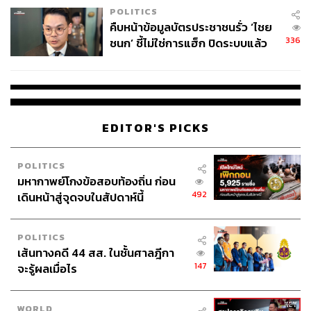
POLITICS
คืบหน้าข้อมูลบัตรประชาชนรั่ว ‘ไชย
336
ชนก’ ชี้ไม่ใช่การแฮ็ก ปิดระบบแล้ว
พบต้นตอจาก IP เดียว
EDITOR'S PICKS
POLITICS
มหากาพย์โกงข้อสอบท้องถิ่น ก่อน
492
เดินหน้าสู่จุดจบในสัปดาห์นี้
POLITICS
เส้นทางคดี 44 สส. ในชั้นศาลฎีกา
147
จะรู้ผลเมื่อไร
WORLD