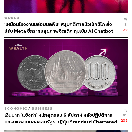
WORLD
‘เหมือนโรงงานปล่อยมลพิษ’ สรุปคดีศาลนิวเม็กซิโก สั่ง
29
ปรับ Meta ชี้กระทบสุขภาพจิตเด็ก คุมเข้ม AI Chatbot
ECONOMIC
/
BUSINESS
เงินบาท ‘แข็งค่า’ หนักสุดรอบ 6 สัปดาห์ หลังปฏิบัติการ
208
แทรกแซงเยนของสหรัฐฯ-ญี่ปุ่น Standard Chartered
เปิดเป้าสิ้นปีนี้จ่อแข็งต่อแตะ 32.50 บาทต่อดอลลาร์