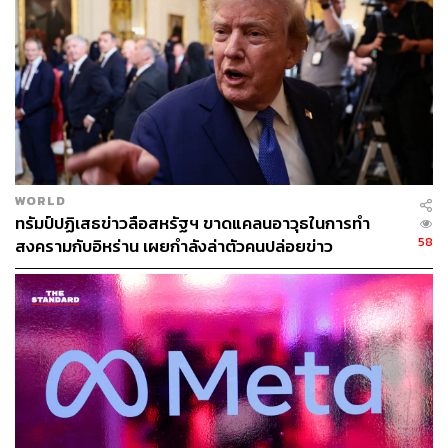
43
WORLD
ทรัมป์ปฏิเสธข่าวลือสหรัฐฯ ขาดแคลนอาวุธในการทำ
ABOUT THE AUTHOR
58
สงครามกับอิหร่าน เผยกำลังล่าตัวคนปล่อยข่าว
คมปทิต คงศักดิ์ศรีสกุล
บรรณาธิการข่าวต่างประเทศ สำนักข่าว THE
STANDARD