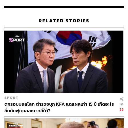
ก็ตาม” ทรัมป์กล่าว
นอกจาก 16 มลรัฐแล้ว สภาคองเกรสก็มีแผนจะเพิกถอนคำ
RELATED STORIES
ประกาศของทรัมป์ด้วย โดยสภาผู้แทนราษฎรซึ่งมี ส.ส. เดโม
แครตครองเสียงข้างมากเตรียมจะเปิดการอภิปรายเพื่อโหวต
คว่ำประกาศดังกล่าว ถึงแม้ว่าทรัมป์อาจใช้สิทธิวีโต้ก็ตาม
พิสูจน์อักษร:
ภาสิณี เพิ่มพันธุ์พงศ์
อ้างอิง:
www.nytimes.com/2019/02/18/us/politics/national-e
mergency-lawsuits-trump.html
www.japantimes.co.jp/news/2019/02/20/world/politic
s-diplomacy-world/trump-says-absolute-right-declare
-border-emergency-expects-prevail-multistate-suit/#.
SPORT
XGy8TM8zYUs
ตกรอบบอลโลก ตำรวจบุก KFA แฉแผลเก่า 15 ปี เกิดอะไร
28
ขึ้นกับฟุตบอลเกาหลีใต้?
TAGS:
Donald Trump
USA
ผู้อพยพ
แนวพรมแดนสหรัฐฯ-เม็กซิโก