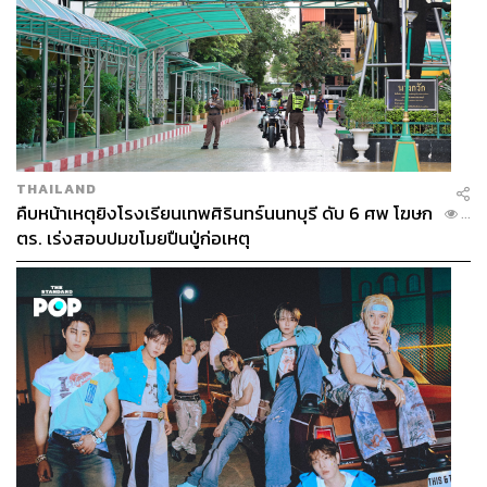
THAILAND
คืบหน้าเหตุยิงโรงเรียนเทพศิรินทร์นนทบุรี ดับ 6 ศพ โฆษก
...
ตร. เร่งสอบปมขโมยปืนปู่ก่อเหตุ