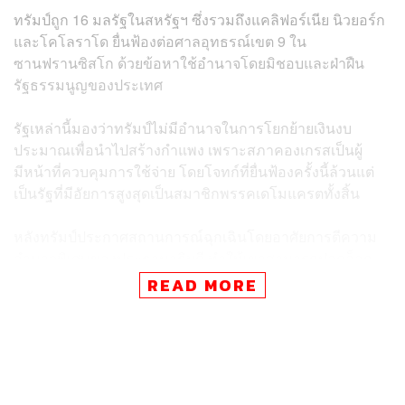
ทรัมป์ถูก 16 มลรัฐในสหรัฐฯ ซึ่งรวมถึงแคลิฟอร์เนีย นิวยอร์ก
และโคโลราโด ยื่นฟ้องต่อศาลอุทธรณ์เขต 9 ใน
ซานฟรานซิสโก ด้วยข้อหาใช้อำนาจโดยมิชอบและฝ่าฝืน
รัฐธรรมนูญของประเทศ
รัฐเหล่านี้มองว่าทรัมป์ไม่มีอำนาจในการโยกย้ายเงินงบ
ประมาณเพื่อนำไปสร้างกำแพง เพราะสภาคองเกรสเป็นผู้
มีหน้าที่ควบคุมการใช้จ่าย โดยโจทก์ที่ยื่นฟ้องครั้งนี้ล้วนแต่
เป็นรัฐที่มีอัยการสูงสุดเป็นสมาชิกพรรคเดโมแครตทั้งสิ้น
หลังทรัมป์ประกาศสถานการณ์ฉุกเฉินโดยอาศัยการตีความ
อำนาจพิเศษของประธานาธิบดี ทำให้เขาสามารถปลดล็อก
งบประมาณจำนวน 8 พันล้านเหรียญสหรัฐเพื่อนำไปสร้าง
READ MORE
กำแพงได้ตามที่ต้องการ ซึ่งเงินจำนวนนี้มากกว่างบประมาณ
1.4 พันล้านเหรียญที่สภาคองเกรสอนุมัติให้เพื่อนำไปเสริม
สร้างความมั่นคงในบริเวณชายแดนทางใต้ของประเทศ
ในสำนวนฟ้องระบุว่าทรัมป์กระทำการโดยขัดต่อเจตนารมณ์