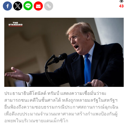
43
ประธานาธิบดีโดนัลด์ ทรัมป์ แสดงความเชื่อมั่นว่าจะ
สามารถชนะคดีในชั้นศาลได้ หลังถูกหลายมลรัฐในสหรัฐฯ
ยื่นฟ้องถึงความชอบธรรมกรณีประกาศสถานการณ์ฉุกเฉิน
เพื่อดึงงบประมาณจำนวนมหาศาลมาสร้างกำแพงป้องกันผู้
อพยพในบริเวณชายแดนเม็กซิโก