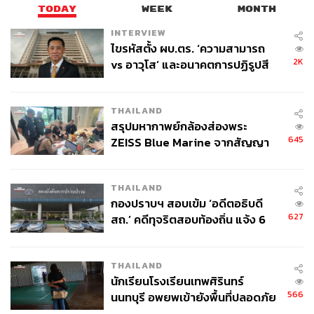
TODAY
WEEK
MONTH
INTERVIEW
ไขรหัสตั้ง ผบ.ตร. ‘ความสามารถ
2K
vs อาวุโส’ และอนาคตการปฏิรูปสี
กากี กับ พล.ต.อ. เอก อังสนานนท์
THAILAND
สรุปมหากาพย์กล้องส่องพระ
645
ZEISS Blue Marine จากสัญญา
ผลิต 8.3 ล้าน สู่ข้อพิพาท ‘มา
เวลล์ฯ’ ฟ้อง ‘โทน บางแค’ ผิดนัด
THAILAND
จ่ายหนี้-แอบระบุแบรนด์
กองปราบฯ สอบเข้ม ‘อดีตอธิบดี
627
สถ.’ คดีทุจริตสอบท้องถิ่น แจ้ง 6
ข้อหาหนัก จ่อชง ป.ป.ช. 12 ส.ค. นี้
THAILAND
นักเรียนโรงเรียนเทพศิรินทร์
566
นนทบุรี อพยพเข้ายังพื้นที่ปลอดภัย
ชั่วคราว หลังเหตุใช้อาวุธปืนภายใน