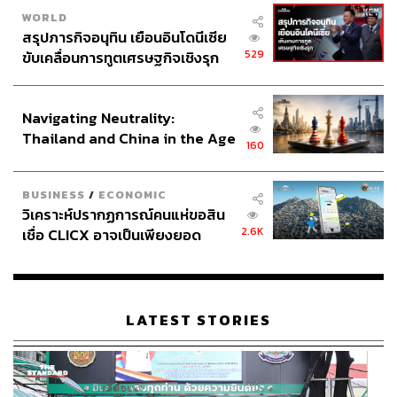
WORLD
สรุปภารกิจอนุทิน เยือนอินโดนีเซีย
529
ขับเคลื่อนการทูตเศรษฐกิจเชิงรุก
ประกาศหุ้นส่วนยุทธศาสตร์ไทย –
อินโดนีเซีย
Navigating Neutrality:
Thailand and China in the Age
160
of a New Global Order
BUSINESS
/
ECONOMIC
วิเคราะห์ปรากฏการณ์คนแห่ขอสิน
2.6K
เชื่อ CLICX อาจเป็นเพียงยอด
ภูเขาน้ำแข็ง ของปัญหาหนี้ครัว
เรือนไทยที่ถูกซุกไว้
LATEST STORIES