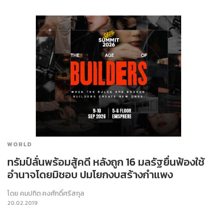
WORLD
ทรัมป์ลั่นพร้อมสู้คดี หลังถูก 16 มลรัฐยื่นฟ้องใช้
อำนาจโดยมิชอบ ปมโยกงบสร้างกำแพง
โดย
คมปทิต คงศักดิ์ศรีสกุล
20.02.2019