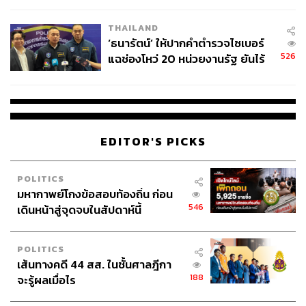
โรงเรียนคลี่คลาย
THAILAND
‘ธนารัตน์’ ให้ปากคำตำรวจไซเบอร์
526
แฉช่องโหว่ 20 หน่วยงานรัฐ ยันไร้
นัยทางการเมือง
EDITOR'S PICKS
POLITICS
มหากาพย์โกงข้อสอบท้องถิ่น ก่อน
546
เดินหน้าสู่จุดจบในสัปดาห์นี้
POLITICS
เส้นทางคดี 44 สส. ในชั้นศาลฎีกา
188
จะรู้ผลเมื่อไร