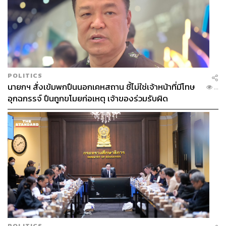
POLITICS
นายกฯ สั่งเข้มพกปืนนอกเคหสถาน ชี้ไม่ใช่เจ้าหน้าที่มีโทษ
...
อุกฉกรรจ์ ปืนถูกขโมยก่อเหตุ เจ้าของร่วมรับผิด
POLITICS