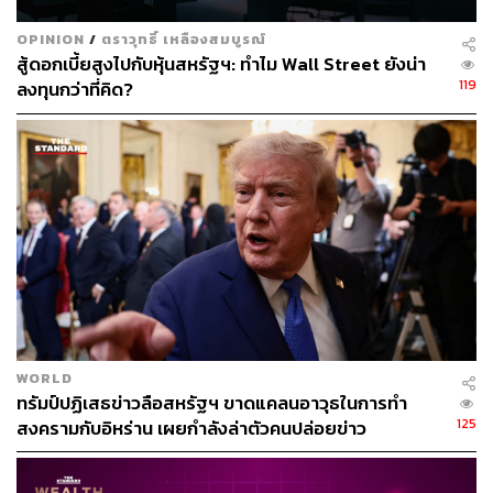
OPINION
/
ตราวุทธิ์ เหลืองสมบูรณ์
สู้ดอกเบี้ยสูงไปกับหุ้นสหรัฐฯ: ทำไม Wall Street ยังน่า
119
ลงทุนกว่าที่คิด?
130
ABOUT THE AUTHOR
ณรงค์กร มโนจันทร์เพ็ญ
Content Creator กองบรรณาธิการข่าว THE
STANDARD
WORLD
ทรัมป์ปฏิเสธข่าวลือสหรัฐฯ ขาดแคลนอาวุธในการทำ
125
สงครามกับอิหร่าน เผยกำลังล่าตัวคนปล่อยข่าว