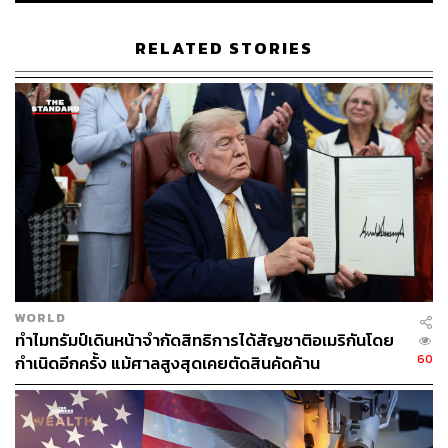
ต่อความตั้งใจเดิมของผู้สร้างและเจ้าของลิขสิทธิ์อย่างร้าย
แรง
RELATED STORIES
นานะ ซูซูกิ ผู้ริเริ่มการล่ารายชื่อประท้วงทรัมป์ ให้สัมภาษณ์
กับ BBC โดยได้หยิบยกกรณีของอาจารย์ คาซึกิ ทาคาฮาชิ ผู้
เขียนเรื่อง Yu-Gi-Oh! ที่เพิ่งเสียชีวิตจากความพยายามลงไป
ช่วยชีวิตคนจมน้ำในทะเล
โดยเธอมองว่า เป็นการน่าเศร้าใจอย่างยิ่งที่ผลงานและจิต
วิญญาณอันสูงส่งของคนที่พยายามช่วยชีวิตผู้อื่น กลับถูกนำ
ไปใช้โปรโมทเรื่องราวทางการทหาร โดยที่เจ้าตัวไม่ได้มี
ชีวิตอยู่ เพื่อออกมาปกป้องผลงานของตัวเองได้
นอกจากนี้ผู้ร่วมลงชื่อส่วนใหญ่ยังมองว่า การใช้คาแรกเตอร์
WORLD
หรือตัวละคร เพื่อผลประโยชน์ทางการเมือง อาจเป็นการ
ทำไมทรัมป์เดินหน้าจำกัดสิทธิการได้สัญชาติอเมริกันโดย
60
ละเมิดสิทธิของผู้สร้างสรรค์ จึงตัดสินใจร่วมลงชื่อประท้วง
กำเนิดอีกครั้ง แม้ศาลสูงสุดเคยตัดสินคัดค้าน
ผู้นำสหรัฐฯ
อย่างไรก็ตาม แม้จะเกิดกระแสต่อต้านเป็นวงกว้าง แต่ก็ยังมี