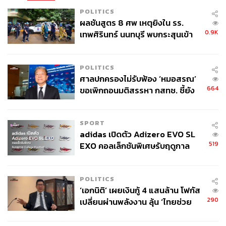
POLITICS
ผลชันสูตร 8 ศพ เหตุยิงใน รร.
0.9K
เทพศิรินทร์ นนทบุรี พบกระสุนเข้า
จุดสำคัญ ‘ศีรษะ-หน้าอก’ ครูถูกยิง
4 นัด จากระยะไกล
POLITICS
ศาลปกครองไม่รับฟ้อง ‘หมอสรณ’
664
ขอเพิกถอนมติสรรหา กสทช. ชี้ยัง
ไม่ใช่ผู้เดือดร้อนเสียหาย
SPORT
adidas เปิดตัว Adizero EVO SL
519
EXO คอลเล็กชันพิเศษรับฤดูกาล
College Football
POLITICS
‘เอกนิติ’ เผยเงินกู้ 4 แสนล้าน โฟกัส
290
เปลี่ยนผ่านพลังงาน ลุ้น ‘ไทยช่วย
ไทยพลัส’ เฟส 2 รอประเมินความ
เหมาะสม