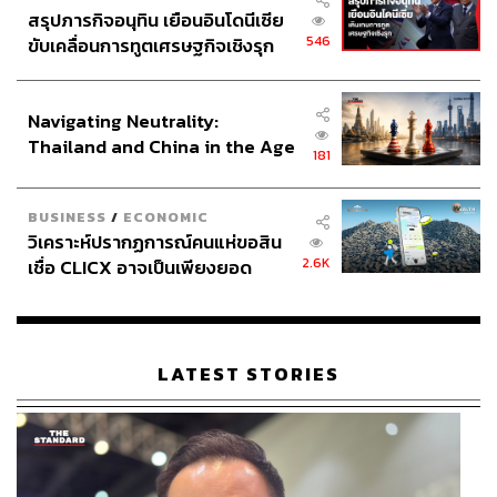
สรุปภารกิจอนุทิน เยือนอินโดนีเซีย
546
ขับเคลื่อนการทูตเศรษฐกิจเชิงรุก
ประกาศหุ้นส่วนยุทธศาสตร์ไทย –
อินโดนีเซีย
Navigating Neutrality:
Thailand and China in the Age
181
of a New Global Order
BUSINESS
/
ECONOMIC
วิเคราะห์ปรากฏการณ์คนแห่ขอสิน
2.6K
เชื่อ CLICX อาจเป็นเพียงยอด
ภูเขาน้ำแข็ง ของปัญหาหนี้ครัว
เรือนไทยที่ถูกซุกไว้
LATEST STORIES