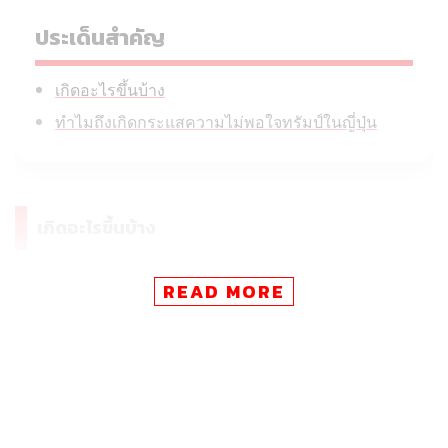
ประเด็นสำคัญ
เกิดอะไรขึ้นบ้าง
ทำไมถึงเกิดกระแสความไม่พอใจทรัมป์ในญี่ปุ่น
เกิดอะไรขึ้นบ้าง
READ MORE
จุดเริ่มต้นของความขัดแย้งเริ่มขึ้นตั้งแต่เดือนมีนาคม เมื่อ
บัญชี X (Twitter) อย่างเป็นทางการของทำเนียบขาวได้โพสต์
วิดีโอที่ตัดต่อภาพการโจมตีทางทหารของสหรัฐฯ ในอิหร่าน
เข้ากับคลิปวิดีโอจากอนิเมะเรื่อง Yu-Gi-Oh! และ Dragon
Ball นอกจากนี้ ในวันก่อนหน้ายังมีการโพสต์ภาพที่ดูเหมือน
ภาพจากเกม Pokémon พร้อมใส่ข้อความว่า ‘Make America
Great Again’