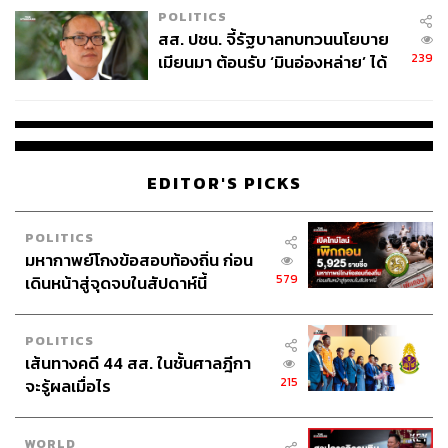
POLITICS
สส. ปชน. จี้รัฐบาลทบทวนนโยบาย
239
เมียนมา ต้อนรับ ‘มินอ่องหล่าย’ ได้
แค่สัญญาว่างเปล่า
EDITOR'S PICKS
POLITICS
มหากาพย์โกงข้อสอบท้องถิ่น ก่อน
579
เดินหน้าสู่จุดจบในสัปดาห์นี้
POLITICS
เส้นทางคดี 44 สส. ในชั้นศาลฎีกา
215
จะรู้ผลเมื่อไร
WORLD