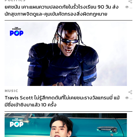
ยศชนัน เคาะแผนความปลอดภัยในรั้วโรงเรียน 90 วัน ส่ง
...
นักสุขภาพจิตดูแล-คุมเข้มคัดกรองสิ่งผิดกฎหมาย
MUSIC
Travis Scott ไม่รู้สึกกดดันที่ไม่เคยชนะรางวัลแกรมมี่ แม้
...
มีชื่อเข้าชิงมาแล้ว 10 ครั้ง