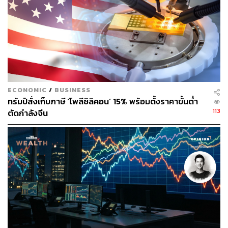
แฟนคลับบางส่วนที่ไม่ได้ใส่ใจกับการกระทำของทรัมป์ โดย
มองว่า เป็นเรื่องตลกขบขันและถือเป็นการโปรโมทฟรีระดับ
โลกที่ทำให้คนรู้จักนารูโตะ รวมถึงคาแรกเตอร์ตัวการ์ตูน
อื่นๆ มากขึ้น
แฟ้มภาพ:
@realDonaldTrump / Truth Social
อ้างอิง:
https://www.bbc.com/news/articles/cdx7vynyl4eo
ECONOMIC
/
BUSINESS
ทรัมป์สั่งเก็บภาษี ‘โพลีซิลิคอน’ 15% พร้อมตั้งราคาขั้นต่ำ
https://globalnews.ca/news/11898370/japanese-man
113
ตัดกำลังจีน
ga-fans-petition-trump-characters-social-media-post
s/
https://www.ctvnews.ca/world/article/japan-petition-ta
kes-aim-at-trump-manga-anime-posts/
TAGS:
Japan
Donald Trump
Pokémon
Naruto
Dragon Ball
Yu-Gi-Oh!
Kazuki Takahashi