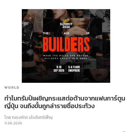
WORLD
ทำไมทรัมป์เผชิญกระแสต่อต้านจากแฟนการ์ตูน
ญี่ปุ่น จนถึงขั้นถูกล่ารายชื่อประท้วง
โดย
ณรงค์กร มโนจันทร์เพ็ญ
11.06.2026