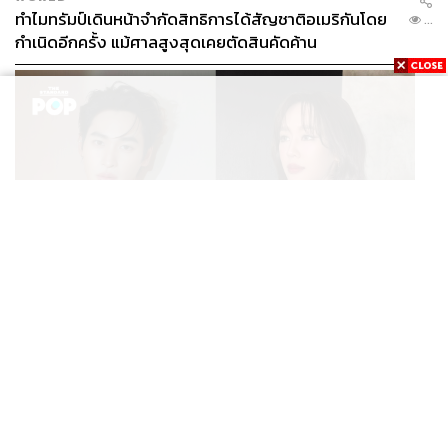
ทำไมทรัมป์เดินหน้าจำกัดสิทธิการได้สัญชาติอเมริกันโดย
...
กำเนิดอีกครั้ง แม้ศาลสูงสุดเคยตัดสินคัดค้าน
ENTERTAINMENT
เก้า นพเก้า และ พาย รินรดา เตรียมร่วมงานกันใน ‘รสกาล
...
Enchanted Taste In Time’