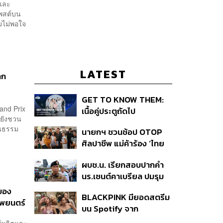
าและ
โพสต์บน
มไม่พอใจ
LATEST
ลก
GET TO KNOW THEM:
rand Prix
เนื้อคู่ประตูถัดไป
่ยังชวน
ฒนธรรม
นายกฯ ชวนช้อป OTOP
ศิลปาชีพ แม่ค้าร้อง ‘ไทย
ช่วยไทย พลัส’ สุดยอด
ผบช.น. เรียกสอบปากคำ
ถามมีต่อไหม นายกฯ ตอบ
นร.เซนต์คาเบรียล ปมรุม
‘เดี๋ยวจะพยายาม’
ทำร้ายเพื่อน-ใช้ปืนขู่ สั่ง
าของ
BLACKPINK มียอดสตรีม
ดำเนินคดีแล้ว
าพยนตร์
บน Spotify จาก
ประเทศไทยสูงถึง 536 ล้าน