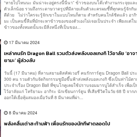
“หายไปไหนนะ มันน่าจะอยู่ตรงนี้นี่นา” ข้าวของบนโต๊ะทำงานกระจุยแ
ตัวเล็กน้อย รวมถึงกระดาษวาดรูปที่มีลายเส้นตัวละครผมชี้ที่ทุกคนรู้จักกัน
ดีด้วย ไม่ว่าใครจะรู้จักเขาในแบบไหนก็ตาม สำหรับคนใกล้ชิดแล้ว อากิ
มะ เป็นคนขี้ลืมที่มักจะหาข้าวของของตัวเองไม่เจอเป็นประจำ เพียงแต่
ข้าวของทั้งหมดนั้นจะมีสิ่งหนึ่งที่เป็นของ...
17 มีนาคม 2024
เหล่าคนรัก Dragon Ball รวมตัวส่งพลังบอลเกงกิ ไว้อาลัย ‘อาจา
ยามะ’ ผู้ล่วงลับ
วันนี้ (17 มีนาคม) ที่ลานสยามดิสคัฟเวอรี่ คนรักการ์ตูน Dragon Ball ป
300 คน รวมตัวกันจัดกิจกรรมชูมือขึ้นฟ้าส่งพลังบอลเกงกิ ซึ่งเป็นท่าไม้ต
ประจำเรื่อง Dragon Ball ที่ซุนโกคูเคยใช้ปราบจอมมารบูได้สำเร็จ เพื่อเป
ไว้อาลัยแก่ โทริยามะ อากิระ นักเขียนการ์ตูน ที่เสียชีวิตในวัย 68 ปี จาก
ออกใต้เยื่อหุ้มสมองเมื่อวันที่ 8 มีนาคมที่ผ่า...
8 มีนาคม 2024
พลังคลื่นเต่าสะท้านฟ้า เพื่อนรักของนักกีฬาตลอดไป