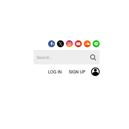
LOG IN
SIGN UP