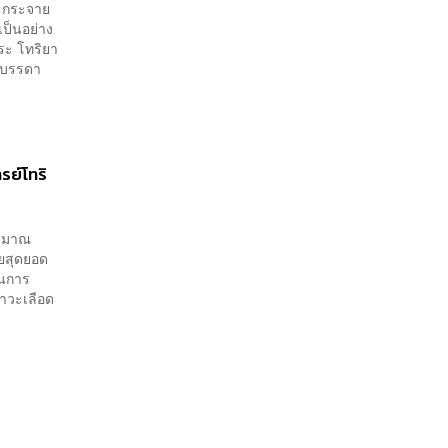
ละกระจาย
เป็นอย่าง
ระ โทริยา
ในบรรดา
รย์โทริ
ระมาณ
ายสุดยอด
็นการ
ภาวะเลือด