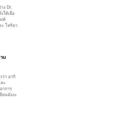
่าง Dr.
งใต้เยื่อ
มพ์
ระ โทริยา
งาน
วว่า อากิ
และ
ากอาการ
เขียนมังงะ