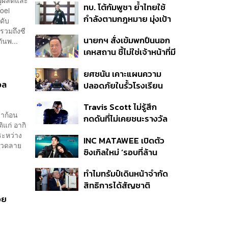
ู้ผลิตและ
ทบ. โต้กัมพูชา ย้ำไทยใช้
ครั้ง ตลอด 10 ปีที่ผ่านมา
oei
กำลังตามกฎหมาย มุ่งเป้า
ดับ
หมายทางทหาร ชี้ความเสีย
รวมถึงซี
นายกฯ สั่งเข้มพกปืนนอก
ันพ...
หายไทยไม่อาจลบด้วย
เคหสถาน ชี้ไม่ใช่เจ้าหน้าที่มี
ข้อมูลบิดเบือน
โทษอุกฉกรรจ์ ปืนถูกขโมย
ยศชนัน เคาะแผนความ
ก่อเหตุ เจ้าของร่วมรับผิด
อล
ปลอดภัยในรั้วโรงเรียน
90 วัน ส่งนักสุขภาพจิต
Travis Scott ไม่รู้สึก
ดูแล-คุมเข้มคัดกรองสิ่ง
ราก้อน
กดดันที่ไม่เคยชนะรางวัล
ผิดกฎหมาย
ิแก่ อากิ
แกรมมี่ แม้มีชื่อเข้าชิงมา
ระหว่าง
INC MATAWEE เปิดตัว
แล้ว 10 ครั้ง
ีลวดลาย
ซิงเกิลใหม่ ‘รอบที่ล้าน
(Loop)’ ที่ได้ เน PERSES
ทำไมทรัมป์เดินหน้าจำกัด
มาแสดงในมิวสิกวิดีโอ
สิทธิการได้สัญชาติ
อเมริกันโดยกำเนิดอีกครั้ง
วย
แม้ศาลสูงสุดเคยตัดสิน
คัดค้าน