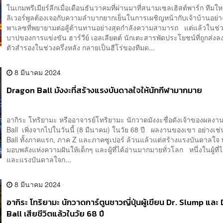
ในเกมพรีเมียร์ลีกเมื่อเดือนธันวาคมที่ผ่านมาที่สนามเซลเฮิสต์พาร์ก ทีมให
ลิเวอร์พูลต้องเจอกับความลำบากยากเย็นในการเผชิญหน้ากับเจ้าบ้านอย่า
พาเลซที่พยายามต่อสู้ต้านทานอย่างสุดกำลังความสามารถ แต่แล้วในช่
บาปของการแข่งขัน ฮาร์วีย์ เอลเลียตต์ นักเตะสารพัดประโยชน์ที่ถูกส่งล
ตัวสำรองในช่วงครึ่งหลัง กลายเป็นฮีโร่ของทีมด...
8 มีนาคม 2024
Dragon Ball มังงะที่สร้างแรงบันดาลใจให้นักกีฬามากมาย
อากิระ โทริยามะ หรืออาจารย์โทริยามะ นักวาดมังงะชื่อดังเจ้าของผลงา
Ball เพิ่งจากไปในวันนี้ (8 มีนาคม) ในวัย 68 ปี ผลงานของเขา อย่างเช
Ball ทั้งภาคแรก, ภาค Z และภาคซูเปอร์ ล้วนแล้วแต่สร้างแรงบันดาลใจ 
มอบพลังแห่งความฝันให้เด็กๆ และผู้ที่ได้อ่านมากมายทั่วโลก หนึ่งในผู้ที่ไ
และแรงบันดาลใจก...
8 มีนาคม 2024
อากิระ โทริยามะ นักวาดการ์ตูนชาวญี่ปุ่นผู้เขียน Dr. Slump แล
Ball เสียชีวิตแล้วในวัย 68 ปี