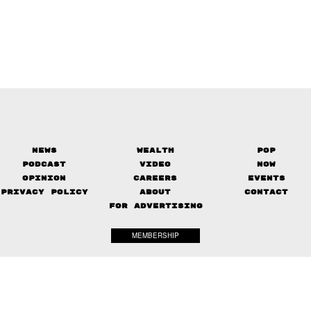
News
Wealth
Pop
Podcast
Video
Now
Opinion
Careers
Events
Privacy Policy
About
Contact
FOR ADVERTISING
MEMBERSHIP
© 2017-
2026
The Standard. All rights reserved.