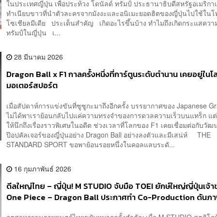
ในประเทศญี่ปุ่น เพื่อประท้วง โดนัลด์ ทรัมป์ ประธานาธิบดีสหรัฐอเมริก
ทำเนียบขาวที่นำตัวละครจากมังงะและอนิเมะยอดฮิตของญี่ปุ่นไปใช้ใน
โซเชียลมีเดีย ประเด็นสำคัญ เกิดอะไรขึ้นบ้าง ทำไมถึงเกิดกระแสควา
ทรัมป์ในญี่ปุ่น เ...
28 มีนาคม 2026
Dragon Ball x F1 กาลครั้งหนึ่งที่การ์ตูนระดับตำนาน เคยอยู่ในโ
มอเตอร์สปอร์ต
เมื่อสัปดาห์การแข่งขันที่ซูซูกะมาถึงอีกครั้ง บรรยากาศของ Japanese G
ไม่ได้พาเราย้อนกลับไปแค่ความทรงจำของการดวลความเร็วบนแทร็ก แต
ให้นึกถึงเรื่องราวพิเศษในอดีต ช่วงเวลาที่โลกของ F1 เคยเชื่อมต่อกับวั
ป๊อปคัลเจอร์ของญี่ปุ่นอย่าง Dragon Ball อย่างลงตัวและมีเสน่ห์ THE
STANDARD SPORT ขอพาย้อนรอยหนึ่งในคอลแลบระดั...
16 กุมภาพันธ์ 2026
ดีลใหญ่ไทย – ญี่ปุ่น! M STUDIO จับมือ TOEI ยักษ์ใหญ่ญี่ปุ่นเจ้
One Piece – Dragon Ball ประกาศทำ Co-Production ดันภ
ไทยสู่ Global IP วางมาตรฐานใหม่สู้ศึกบันเทิงโลก