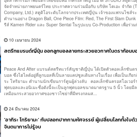
อุตสาหกรรมภาพยนตร์ไทยขยับหมากครั้งสำคัญ เมื่อ M STUDIO สตูดิโอผ
จัดจำหน่ายภาพยนตร์ไทย ประกาศความร่วมมือกับ บริษัท โตเอะ จำกัด (T
Company, Ltd.) สตูดิโอระดับโลกจากประเทศญี่ปุ่น เจ้าของแฟรนไชส์ระ
ตำนานอย่าง Dragon Ball, One Piece Film: Red, The First Slam Dunk 
รีส์ Kamen Rider และ Super Sentai ในรูปแบบ Co-Production เพื่อร่วมก
10 เมษายน 2024
สตรีทแบรนด์ญี่ปุ่น ออกลูกบอลลายกระสวยอวกาศในดราก้อนบ
Peace And After แบรนด์สตรีทแวร์สัญชาติญี่ปุ่น ได้เปิดตัวคอลเล็กชันด
บอล ซึ่งไฮไลต์อยู่ที่ลูกบอลที่เป็นลายแคปซูลเดินทางในเรื่อง เพื่อเป็นเกียรต
ระ โทริยามะ ตำนานนักเขียนการ์ตูนผู้ล่วงลับ คอลเล็กชันครอสโอเวอร์
ฟุตบอลและอนิเมะชื่อดังนี้จะเป็นลูกฟุตบอลขนาดมาตรฐาน 5 นิ้ว โดยม
เหมือนกระสวยอวกาศของชาวไซย่าที่มีทรงกลมส...
24 มีนาคม 2024
‘อากิระ โทริยามะ’ กับปลอกปากกามหัศจรรย์ ผู้เปลี่ยนโลกทั้งใบด้
จินตนาการไม่รู้จบ