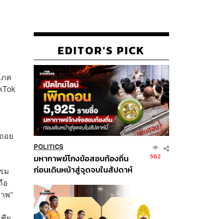
EDITOR'S PICK
ิโภค
ikTok
บถอย
POLITICS
562
มหากาพย์โกงข้อสอบท้องถิ่น
ก่อนเดินหน้าสู่จุดจบในสัปดาห์
รรม
นี้
ถือ
ภาพ”
ชีย