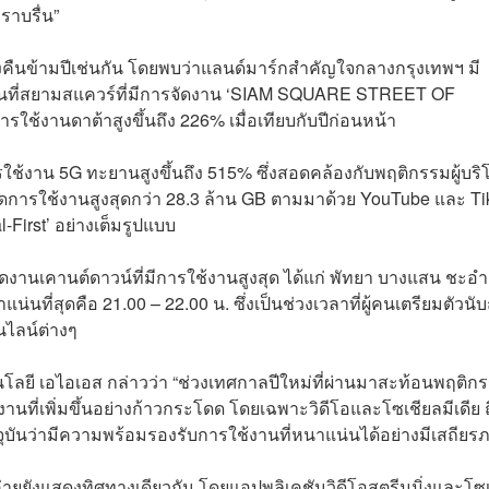
ราบรื่น”
วงคืนข้ามปีเช่นกัน โดยพบว่าแลนด์มาร์กสำคัญใจกลางกรุงเทพฯ มี
พื้นที่สยามสแควร์ที่มีการจัดงาน ‘SIAM SQUARE STREET OF
้งานดาต้าสูงขึ้นถึง 226% เมื่อเทียบกับปีก่อนหน้า
ช้งาน 5G ทะยานสูงขึ้นถึง 515% ซึ่งสอดคล้องกับพฤติกรรมผู้บร
ยอดการใช้งานสูงสุดกว่า 28.3 ล้าน GB ตามมาด้วย YouTube และ T
-First’ อย่างเต็มรูปแบบ
ี่จัดงานเคานต์ดาวน์ที่มีการใช้งานสูงสุด ได้แก่ พัทยา บางแสน ชะอำ
่นที่สุดคือ 21.00 – 22.00 น. ซึ่งเป็นช่วงเวลาที่ผู้คนเตรียมตัวนั
ไลน์ต่างๆ
นโลยี เอไอเอส กล่าวว่า “ช่วงเทศกาลปีใหม่ที่ผ่านมาสะท้อนพฤติก
งานที่เพิ่มขึ้นอย่างก้าวกระโดด โดยเฉพาะวิดีโอและโซเชียลมีเดีย 
จุบันว่ามีความพร้อมรองรับการใช้งานที่หนาแน่นได้อย่างมีเสถียร
่ายยังแสดงทิศทางเดียวกัน โดยแอปพลิเคชันวิดีโอสตรีมมิ่งและโซเ