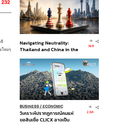
232
อินโดนีเซีย
ยี
Navigating Neutrality:
169
Thailand and China in the
ยใหม่ๆ
Age of a New Global
Order
BUSINESS
/
ECONOMIC
2.6K
วิเคราะห์ปรากฏการณ์คนแห่
ขอสินเชื่อ CLICX อาจเป็น
เพียงยอดภูเขาน้ำแข็ง ของ