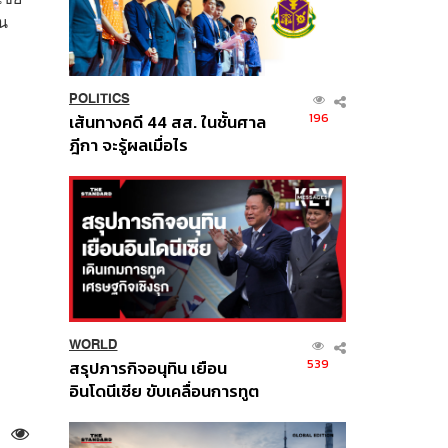
บน
POLITICS
196
เส้นทางคดี 44 สส. ในชั้นศาล
ฎีกา จะรู้ผลเมื่อไร
WORLD
539
สรุปภารกิจอนุทิน เยือน
อินโดนีเซีย ขับเคลื่อนการทูต
เศรษฐกิจเชิงรุก ประกาศหุ้น
ส่วนยุทธศาสตร์ไทย –