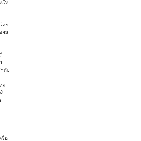
อนใน
 โดย
่งผล
ี
ย
ลำดับ
ไทย
ติ
ด
ครือ