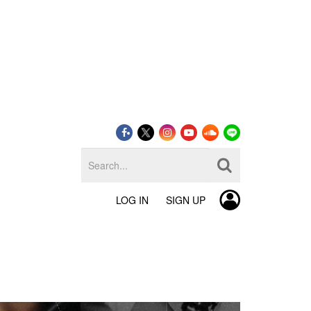
LOG IN
SIGN UP