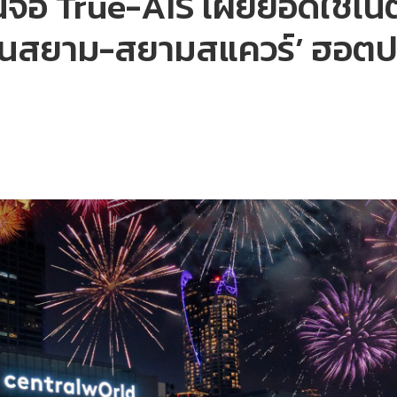
จอ True-AIS เผยยอดใช้เน็ต
อคอนสยาม-สยามสแควร์’ ฮอ