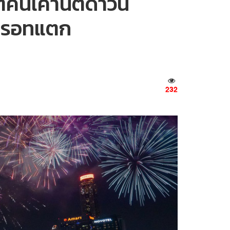
คืนเคานต์ดาวน์
ตปรอทแตก
232