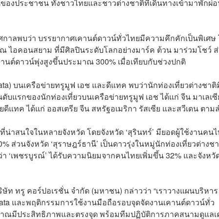
องประชาชน ทั้งชาวไทยและชาวต่างชาติที่เดินทางเข้ามาพักผ่
เทศกาลพบว่า บรรยากาศเคานต์ดาวน์ทั่วไทยมีความคึกคักเป็นพิเศษ
 ไอคอนสยาม ที่มีศิลปินระดับโลกอย่างมาร์ค ต้วน มาร่วมโชว์ ส
ต์ดาวน์พุ่งสูงขึ้นประมาณ 300% เมื่อเทียบกับช่วงปกติ
Data) บนเครือข่ายทรูมูฟ เอช และดีแทค พบว่านักท่องเที่ยวต่างชาติม
บแรกของนักท่องเที่ยวบนเครือข่ายทรูมูฟ เอช ได้แก่ จีน มาเลเซี
ายดีแทค ได้แก่ ออสเตรีย จีน สหรัฐอเมริกา รัสเซีย และสวีเดน ตาม
น่าสนใจในหลายจังหวัด โดยจังหวัด ‘สุรินทร์’ มียอดผู้ใช้งานคน
% ส่วนจังหวัด ‘สุราษฎร์ธานี’ เป็นดาวรุ่งในหมู่นักท่องเที่ยวต่างชา
า ‘เพชรบูรณ์’ ได้รับความนิยมจากคนไทยเพิ่มขึ้น 32% และจังหวั
ริษัท ทรู คอร์ปอเรชั่น จำกัด (มหาชน) กล่าวว่า “เราวางแผนบริหาร
 Data และพฤติกรรมการใช้งานมือถือรอบจุดจัดงานเคานต์ดาวน์ทั่ว
ณมีประสิทธิภาพและตรงจุด พร้อมทีมปฏิบัติการภาคสนามดูแลเ