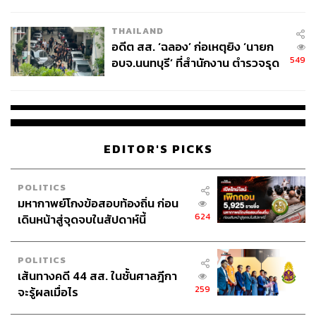
ผู้ใช้ถอดเปลี่ยนแบตเองได้ ก่อนกฎ
EU บังคับปีหน้า
THAILAND
อดีต สส. ‘ฉลอง’ ก่อเหตุยิง ‘นายก
549
อบจ.นนทบุรี’ ที่สำนักงาน ตำรวจรุด
ลงพื้นที่
EDITOR'S PICKS
POLITICS
มหากาพย์โกงข้อสอบท้องถิ่น ก่อน
624
เดินหน้าสู่จุดจบในสัปดาห์นี้
POLITICS
เส้นทางคดี 44 สส. ในชั้นศาลฎีกา
259
จะรู้ผลเมื่อไร