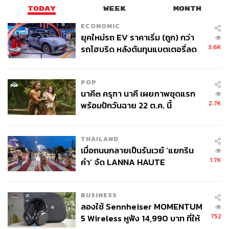
TODAY
WEEK
MONTH
ECONOMIC
ยุคใหม่รถ EV ราคาเริ่ม (ถูก) กว่า
3.6K
รถไฮบริด หลังต้นทุนแบตเตอรี่ลด
ลง - จีนแห่บุกตลาดเกิดใหม่
POP
นาคี๓ ครุฑา นาคี เผยภาพชุดแรก
2.7K
พร้อมปักวันฉาย 22 ต.ค. นี้
THAILAND
เมื่อถนนกลายเป็นรันเวย์ ‘แยกริน
1.7K
คำ’ จัด LANNA HAUTE
COUTURE กลางสายฝน
BUSINESS
ลองใช้ Sennheiser MOMENTUM
752
5 Wireless หูฟัง 14,990 บาท ที่ให้