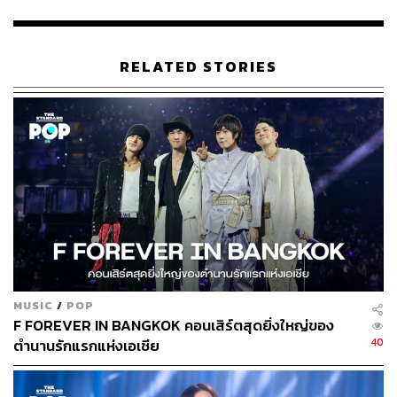
งาน แต่เขากำลังมองหา ‘ความคุ้มค่าทางอารมณ์’ เพื่อมา
ชดเชยความเหนื่อยล้าในวันที่ค่าครองชีพพุ่งสูงแต่รายได้เท่า
เดิม
RELATED STORIES
🟡 ทำไมคนรุ่นใหม่ยอมประหยัดค่าข้าวเพื่อไปดู
คอนเสิร์ต
Insight ที่น่าสนใจจาก
PwC Global Consumer Insights
2026
พบปรากฏการณ์ที่เรียกว่า
Doom Spending
คือการที่
Gen Z และ Millennials มองว่าในเมื่อเก็บเงินไปก็ซื้อบ้านไม่
ได้ในชาตินี้ สู้เอาเงินก้อนนั้นมาเปลี่ยนเป็น ‘ความทรงจำที่
ไม่มีวันเสื่อมราคา’ ดีกว่า
MUSIC
/
POP
การไปคอนเสิร์ตศิลปินที่รักจึงไม่ใช่แค่ความบันเทิง แต่มันคือ
F FOREVER IN BANGKOK คอนเสิร์ตสุดยิ่งใหญ่ของ
40
การซื้อสินทรัพย์ทางใจที่เศรษฐกิจแย่ๆ พรากไปไม่ได้
ตำนานรักแรกแห่งเอเชีย
ประสบการณ์เหล่านี้ยังทำหน้าที่เป็น Social Currency ที่ช่วย
ยืนยันตัวตนในโซเชียลมีเดียว่าฉันยังมีชีวิตที่มีคุณภาพอยู่ แม้