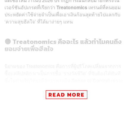
แต่เชื่อไหมว่าในปี 2026 ปรากฏการณ์นี้กลับมาอีกครั้งใน
เวอร์ชันอัปเกรดที่เรียกว่า
Treatonomics
เทรนด์ที่คนยอม
ประหยัดค่าใช้จ่ายจำเป็นเพื่อเอาเงินก้อนสุดท้ายไปแลกกับ
‘ความสุขฮีลใจ’ ที่ได้มาง่ายๆ แทน
🟡 Treatonomics คืออะไร แล้วทำไมคนถึง
ยอมจ่ายเพื่อฮีลใจ
นิยามของ Treatonomics คือการที่ผู้บริโภคเปลี่ยนจากการ
ซื้อแค่ลิปสติก มาเป็นการซื้อ ‘รางวัลชีวิต’ ที่จับต้องได้ทันที
ซึ่งในทางจิตวิทยาคือการทวงคืน
Sense of Control
เพราะ
เมื่อเราคุมเศรษฐกิจโลกไม่ได้ การได้ตัดสินใจเปย์กาแฟ
READ MORE
Specialty แก้วละสองร้อย หรือกดสั่ง Art Toy ในตะกร้า คือ
การบอกตัวเองว่า “ฉันยังคุมความสุขตัวเองได้นะ”
รายงานจาก
Mastercard Economics Institute
เมื่อเดือน
ธันวาคม 2025 ชี้ว่า ยอดใช้จ่ายในหมวดร้านอาหารพรีเมียม
และประสบการณ์พิเศษเติบโตสูงกว่าสินค้าฟุ่มเฟือยชิ้นใหญ่