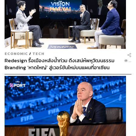
ECONOMIC
/
TECH
Redesign รื้อเมืองหลังน้ำท่วม ดึงเสน่ห์พหุวัฒนธรรม
...
Branding ‘หาดใหญ่’ สู่เวอร์ชันใหม่บนแผนที่อาเซียน