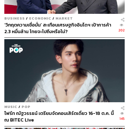
แต่มันคือการซื้อความหวังและรอยยิ้ม เพื่อให้ยังมีแรงเดินต่อ
ไปได้ในวันที่เศรษฐกิจไม่เป็นใจนั่นเอง
BUSINESS
/
ECONOMIC
/
MARKET
TAGS:
PwC
เศรษฐกิจ
ตลาดความงาม
‘วิกฤตความเชื่อมั่น’ สะเทือนเศรษฐกิจอินโดฯ เป้าการค้า
Euromonitor International
Treatonomics
202
2.3 หมื่นล้าน ไทยจะไปถึงหรือไม่?
MasterCard
ค่าครองชีพ
มหาวิทยาลัยหอการค้าไทย
สัตว์เลี้ยง
Millennials
คอนเสิร์ต
Gen Z
168
MUSIC
/
POP
ABOUT THE AUTHOR
โฟร์ท ณัฐวรรธน์ เตรียมจัดคอนเสิร์ตเดี่ยว 16-18 ต.ค. นี้
145
ณ BITEC Live
THE SECRET SAUCE TEAM
คู่มือผู้นำ-นักธุรกิจศตวรรษที่ 21