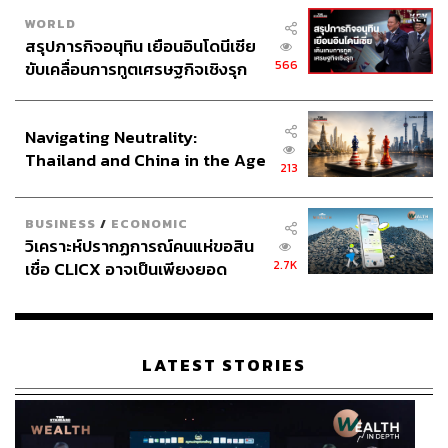
WORLD
สรุปภารกิจอนุทิน เยือนอินโดนีเซีย
566
ขับเคลื่อนการทูตเศรษฐกิจเชิงรุก
ประกาศหุ้นส่วนยุทธศาสตร์ไทย –
อินโดนีเซีย
Navigating Neutrality:
Thailand and China in the Age
213
of a New Global Order
BUSINESS
/
ECONOMIC
วิเคราะห์ปรากฏการณ์คนแห่ขอสิน
2.7K
เชื่อ CLICX อาจเป็นเพียงยอด
ภูเขาน้ำแข็ง ของปัญหาหนี้ครัว
เรือนไทยที่ถูกซุกไว้
LATEST STORIES