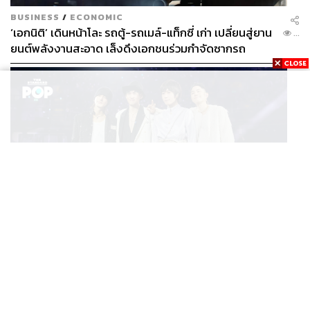
BUSINESS
/
ECONOMIC
‘เอกนิติ’ เดินหน้าโละ รถตู้-รถเมล์-แท็กซี่ เก่า เปลี่ยนสู่ยาน
...
ยนต์พลังงานสะอาด เล็งดึงเอกชนร่วมกำจัดซากรถ
MUSIC
F FOREVER IN BANGKOK คอนเสิร์ตสุดยิ่งใหญ่ของ
...
ตำนานรักแรกแห่งเอเชีย