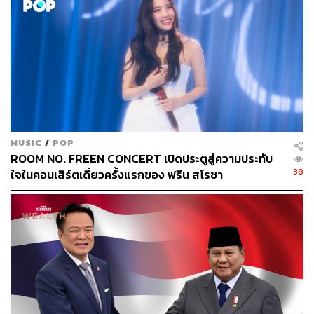
เบื้องหลังจะต้องยอมกินมาม่าไปทั้งสัปดาห์ก็ตาม
ธุรกิจควรปรับตัวยังไงท่ามกลางเทรนด์
Treatonomics?
ในมุมธุรกิจ ปี 2026 คือปีที่ตลาดระดับกลางกำลังหายไป
ตลาดจะแยกเป็นสองขั้วชัดเจนคือ
“Value” (ถูกสุดเพื่ออยู่
MUSIC
/
POP
รอด)
หรือ
“Emotion” (ฮีลใจสุดเพื่อเป็นรางวัล)
โอกาสทอง
ROOM NO. FREEN CONCERT เปิดประตูสู่ความประทับ
จึงตกเป็นของแบรนด์ที่วางตัวเป็น
Affordable Luxury
เลิก
38
ใจในคอนเสิร์ตเดี่ยวครั้งแรกของ ฟรีน สโรชา
ขายแค่สรรพคุณสินค้า แต่ให้ขาย “ทางออกของความเครียด”
เช่น กาแฟ Specialty ที่รสชาติเหมือนได้ไปเที่ยว หรือน้ำหอม
ที่ช่วยให้รู้สึกคุมชีวิตได้ แบรนด์ที่เข้าใจความเปราะบางทาง
อารมณ์และมอบความสุขเล็กๆ ให้ลูกค้าได้ในราคาที่เขาไม่รู้
สึกผิด คือแบรนด์ที่จะอยู่รอดและได้ใจคนยุคนี้ไปเต็มๆ
ในวันที่โลกเต็มไปด้วยความกดดัน แบรนด์ที่ชนะใจคนได้คือ
แบรนด์ที่เข้าใจว่า บางครั้งคนเราไม่ได้ซื้อของเพราะจำเป็น