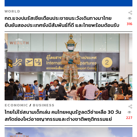
WORLD
กต.แจงปมรัสเซียเตือนประชาชนระวังเดินทางมาไทย
316
ยืนยันสองประเทศยังมีสัมพันธ์ที่ดี และไทยพร้อมต้อนรับ
นักท่องเที่ยวทุกชาติ
ECONOMIC
/
BUSINESS
ไทยไม่ใช่สนามเด็กเล่น คนไทยหนุนรัฐลดวีซ่าเหลือ 30 วัน
227
สกัดช่องโหว่อาชญากรรมและต่างชาติพฤติกรรมแย่