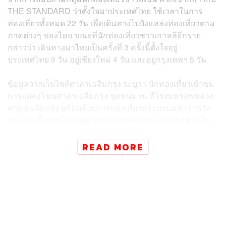
THE STANDARD ว่าตั้งใจมาประเทศไทย ใช้เวลาในการ
ท่องเที่ยวทั้งหมด 22 วัน เพื่อเดินทางไปยังแหล่งท่องเที่ยวตาม
ภาคต่างๆ ของไทย ขณะที่นักท่องเที่ยวชาวเกาหลีอีกราย
กล่าวว่า เดินทางมาไทยเป็นครั้งที่ 3 ครั้งนี้ตั้งใจอยู่
ประเทศไทย 9 วัน อยู่เชียงใหม่ 4 วัน และอยู่กรุงเทพฯ 5 วัน
ข้อมูลจากเว็บไซต์ศาลาเฉลิมกรุง ระบุว่า นักท่องเที่ยวเข้าชม
การแสดงโขนศาลาเฉลิมกรุง ชุดหนุมาน ที่โรงมหรสพหลวง
ศาลาเฉลิมกรุง พร้อมด้วยการท่องเที่ยวพระบรมมหาราชวัง
สามารถซื้อบัตรได้ที่จุดจำหน่ายบัตรพระบรมมหาราชวัง ใน
ราคาพิเศษ 500 บาท
READ MORE
นักท่องเที่ยวจะได้รับบัตรเข้าชมพระบรมมหาราชวัง วัดพระ
ศรีรัตนศาสดาราม พิพิธภัณฑ์วัดพระศรีรัตนศาสดาราม และ
บัตรเข้าชมการแสดงโขน ณ โรงมหรสพหลวงศาลาเฉลิม
กรุง ซึ่งมีการแสดงในวันจันทร์ถึงวันศุกร์ จัดแสดงวันละ 3
รอบ คือเวลา 13.00 น. เวลา 14.30 น. และเวลา 16.00 น. การ
แสดงรอบละ 25 นาที