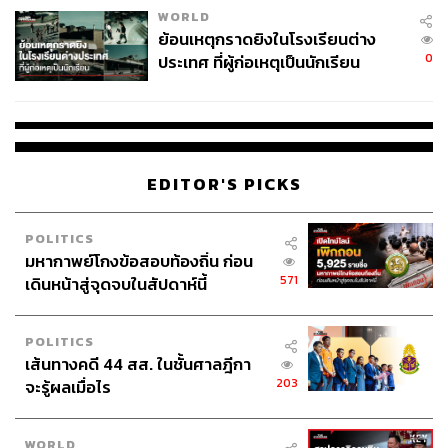
WORLD
ย้อนเหตุกราดยิงในโรงเรียนต่าง
0
ประเทศ ที่ผู้ก่อเหตุเป็นนักเรียน
492
EDITOR'S PICKS
ABOUT THE AUTHOR
POLITICS
THE STANDARD TEAM
มหากาพย์โกงข้อสอบท้องถิ่น ก่อน
กองบรรณาธิการ THE STANDARD
571
เดินหน้าสู่จุดจบในสัปดาห์นี้
ABOUT THE PHOTOGRAPHER
POLITICS
ฐานิส สุดโต
เส้นทางคดี 44 สส. ในชั้นศาลฎีกา
บรรณาธิการภาพ ประจำสำนักข่าว THE
203
จะรู้ผลเมื่อไร
STANDARD
WORLD