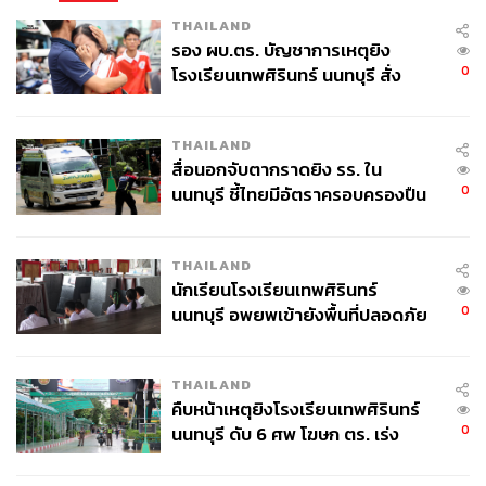
THAILAND
รอง ผบ.ตร. บัญชาการเหตุยิง
0
โรงเรียนเทพศิรินทร์ นนทบุรี สั่ง
ค้นหา 2 รอบยืนยันไร้คนติดค้าง พบ
ศพปู่-ย่าที่บ้านพักผู้ก่อเหตุ
THAILAND
สื่อนอกจับตากราดยิง รร. ใน
0
นนทบุรี ชี้ไทยมีอัตราครอบครองปืน
สูงในระดับต้นของภูมิภาค
THAILAND
นักเรียนโรงเรียนเทพศิรินทร์
0
นนทบุรี อพยพเข้ายังพื้นที่ปลอดภัย
ชั่วคราว หลังเหตุใช้อาวุธปืนภายใน
โรงเรียนคลี่คลาย
THAILAND
TAGS:
ทัวร์ไหว้พระ
นักท่องเที่ยวต่างชาติ
รถตุ๊กตุ๊ก
คืบหน้าเหตุยิงโรงเรียนเทพศิรินทร์
โรงมหรสพหลวงศาลาเฉลิมกรุง
0
นนทบุรี ดับ 6 ศพ โฆษก ตร. เร่ง
วัดพระศรีรัตนศาสดาราม
โขน
Shopping
สอบปมขโมยปืนปู่ก่อเหตุ