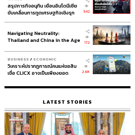
สรุปภารกิจอนุทิน เยือนอินโดนีเซีย
542
ขับเคลื่อนการทูตเศรษฐกิจเชิงรุก
ประกาศหุ้นส่วนยุทธศาสตร์ไทย –
อินโดนีเซีย
Navigating Neutrality:
Thailand and China in the Age
172
of a New Global Order
BUSINESS
/
ECONOMIC
วิเคราะห์ปรากฏการณ์คนแห่ขอสิน
2.6K
เชื่อ CLICX อาจเป็นเพียงยอด
ภูเขาน้ำแข็ง ของปัญหาหนี้ครัว
เรือนไทยที่ถูกซุกไว้
LATEST STORIES