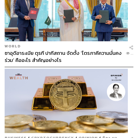
WORLD
ซาอุดีอาระเบีย ตุรกี ปากีสถาน จัดตั้ง ‘ไตรภาคีความมั่นคง
...
ร่วม’ คืออะไร สำคัญอย่างไร
BUSINESS
/
CRYPTOCURRENCY
/
OPINION
/
ฐิภา นว