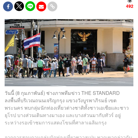
492
วันนี้ (8 กุมภาพันธ์) ช่างภาพทีมข่าว THE STANDARD
ลงพื้นที่บริเวณถนนเจริญกรุง แขวงวังบูรพาภิรมย์ เขต
พระนคร พบกลุ่มนักท่องเที่ยวต่างชาติทั้งชาวเอเชียและชาว
ยุโรป บางส่วนเดินทางมาเอง และบางส่วนมากับทัวร์ อยู่
ระหว่างรอเข้าชมการแสดงโขนที่ศาลาเฉลิมกรุง
จากการสอบถามกลุ่มนักท่องเที่ยวชาวสเปน พวกเขากล่าวกับ