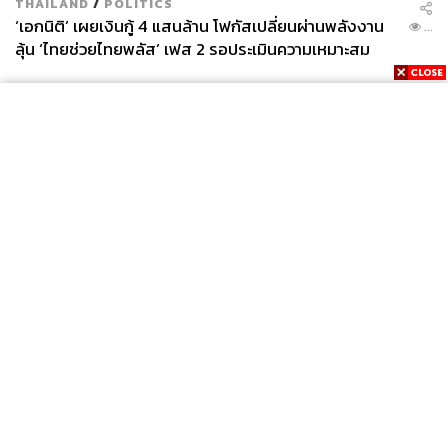
THAILAND
/
POLITICS
‘เอกนิติ’ เผยเงินกู้ 4 แสนล้าน โฟกัสเปลี่ยนผ่านพลังงาน
...
ลุ้น ‘ไทยช่วยไทยพลัส’ เฟส 2 รอประเมินความเหมาะสม
News
Wealth
Pop
Podcast
Video
Now
Opinion
Careers
Events
Privacy
About
Contact
Policy
FOR
ADVERTISING
MEMBERSHIP