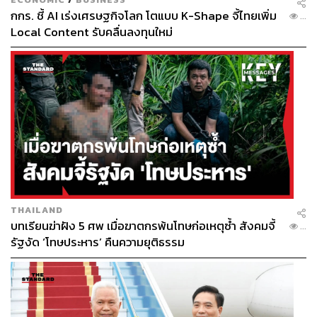
กกร. ชี้ AI เร่งเศรษฐกิจโลก โตแบบ K-Shape จี้ไทยเพิ่ม
...
Local Content รับคลื่นลงทุนใหม่
THAILAND
บทเรียนฆ่าฝัง 5 ศพ เมื่อฆาตกรพ้นโทษก่อเหตุซ้ำ สังคมจี้
...
รัฐงัด ‘โทษประหาร’ คืนความยุติธรรม