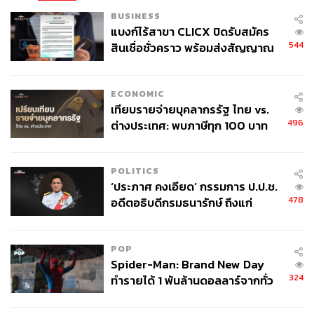
BUSINESS
แบงก์ไร้สาขา CLICX ปิดรับสมัคร
544
สินเชื่อชั่วคราว พร้อมส่งสัญญาณ
เตือนกลุ่มกู้เงินผิดวัตถุประสงค์-ให้
ข้อมูลเท็จ เตรียมดำเนินคดีเด็ดขาด
ECONOMIC
เทียบรายจ่ายบุคลากรรัฐ ไทย vs.
496
ต่างประเทศ: พบภาษีทุก 100 บาท
ของคนไทยใช้ไปกับข้าราชการเฉียด
40 บาท
POLITICS
‘ประภาศ คงเอียด’ กรรมการ ป.ป.ช.
478
อดีตอธิบดีกรมธนารักษ์ ถึงแก่
อนิจกรรม
POP
Spider-Man: Brand New Day
324
ทำรายได้ 1 พันล้านดอลลาร์จากทั่ว
โลกภายใน 6 วัน