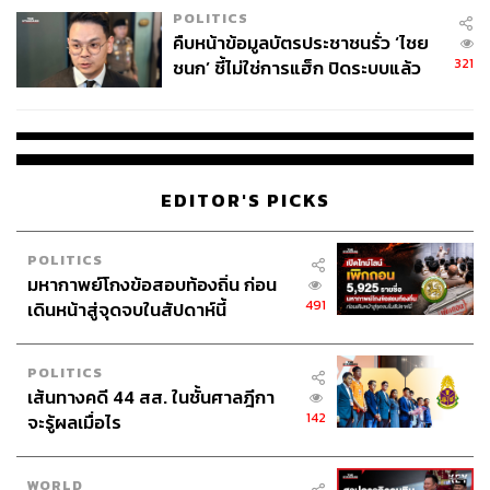
POLITICS
คืบหน้าข้อมูลบัตรประชาชนรั่ว ‘ไชย
321
ชนก’ ชี้ไม่ใช่การแฮ็ก ปิดระบบแล้ว
พบต้นตอจาก IP เดียว
EDITOR'S PICKS
POLITICS
มหากาพย์โกงข้อสอบท้องถิ่น ก่อน
491
เดินหน้าสู่จุดจบในสัปดาห์นี้
POLITICS
เส้นทางคดี 44 สส. ในชั้นศาลฎีกา
142
จะรู้ผลเมื่อไร
WORLD