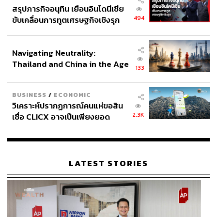
สรุปภารกิจอนุทิน เยือนอินโดนีเซีย
494
ขับเคลื่อนการทูตเศรษฐกิจเชิงรุก
ประกาศหุ้นส่วนยุทธศาสตร์ไทย –
อินโดนีเซีย
Navigating Neutrality:
Thailand and China in the Age
133
of a New Global Order
BUSINESS
/
ECONOMIC
วิเคราะห์ปรากฏการณ์คนแห่ขอสิน
2.3K
เชื่อ CLICX อาจเป็นเพียงยอด
ภูเขาน้ำแข็ง ของปัญหาหนี้ครัว
เรือนไทยที่ถูกซุกไว้
LATEST STORIES