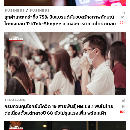
BUSINESS
/
BUSINESS
ลูกค้าเทตะกร้าทิ้ง 75% บีบแบรนด์หั่นงบสร้างภาพลักษณ์
354
โยกเงินซบ TikTok-Shopee คาดงบการตลาดไทยติดลบ
ครั้งแรกในรอบ 14 ปี
THAILAND
กรมควบคุมโรคยันโควิด 19 สายพันธุ์ NB.1.8.1 พบในไทย
100
ต่อเนื่องตั้งแต่กลางปี 68 ยังไม่รุนแรงเพิ่ม พร้อมเฝ้า
ระวัง-ติดตามใกล้ชิด