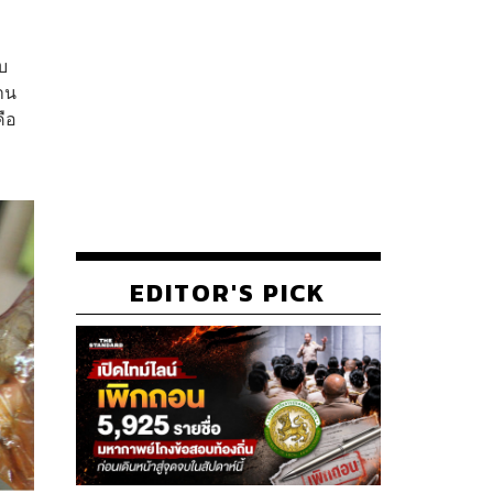
บ
จาน
ือ
EDITOR'S PICK