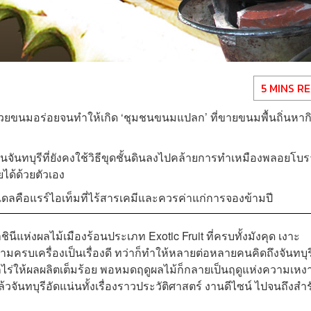
5 MINS R
มไปด้วยขนมอร่อยจนทำให้เกิด ‘ชุมชนขนมแปลก’ ที่ขายขนมพื้นถิ่นหาก
ในจันทบุรีที่ยังคงใช้วิธีขุดชั้นดินลงไปคล้ายการทำเหมืองพลอยโบ
ยได้ด้วยตัวเอง
มเดลคือแรร์ไอเท็มที่ไร้สารเคมีและควรค่าแก่การจองข้ามปี
ชินีแห่งผลไม้เมืองร้อนประเภท Exotic Fruit ที่ครบทั้งมังคุด เงาะ
ครบเครื่องเป็นเรื่องดี ทว่าก็ทำให้หลายต่อหลายคนคิดถึงจันทบุร
ทุกไร่ให้ผลผลิตเต็มร้อย พอหมดฤดูผลไม้ก็กลายเป็นฤดูแห่งความเหงาท
แล้วจันทบุรีอัดแน่นทั้งเรื่องราวประวัติศาสตร์ งานดีไซน์ ไปจนถึงสำร