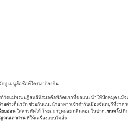
ผัดปู เมนูลือชื่อที่ใครมาต้องกิน
โบสถ์วัดแม่พระปฏิสนธินิรมลคือพิกัดแรกที่ขอแนะนำให้ปักหมุด แม้จ
่ายต่างก็น่ารัก ช่วยกันแนะนำอาหารเช้าตำรับเมืองจันทบุรีที่ราค
รียบอ่อน
ใส่สารพัดไส้ โรยมะกรูดฝอย กลิ่นหอมในปาก,
ขนมโบ๋
กิน
งญวณเตาถ่าน
ที่ให้เครื่องแบบไม่อั้น