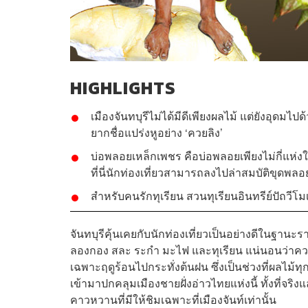
HIGHLIGHTS
เมืองจันทบุรีไม่ได้มีดีเพียงผลไม้ แต่ยังอุด
ยากชื่อแปร่งหูอย่าง ‘ควยลิง’
บ่อพลอยเหล็กเพชร คือบ่อพลอยเพียงไม่กี่แห่ง
ที่นี่นักท่องเที่ยวสามารถลงไปล่าสมบัติขุดพลอ
สำหรับคนรักทุเรียน สวนทุเรียนอินทรีย์ปัถวีโ
จันทบุรีคุ้นเคยกับนักท่องเที่ยวเป็นอย่างดีในฐานะรา
ลองกอง สละ ระกำ มะไฟ และทุเรียน แน่นอนว่าความ
เฉพาะฤดูร้อนไปกระทั่งต้นฝน ซึ่งเป็นช่วงที่ผลไม้
เข้ามาปกคลุมเมืองชายฝั่งอ่าวไทยแห่งนี้ ทั้งที่จริง
คาวหวานที่มีให้ชิมเฉพาะที่เมืองจันท์เท่านั้น