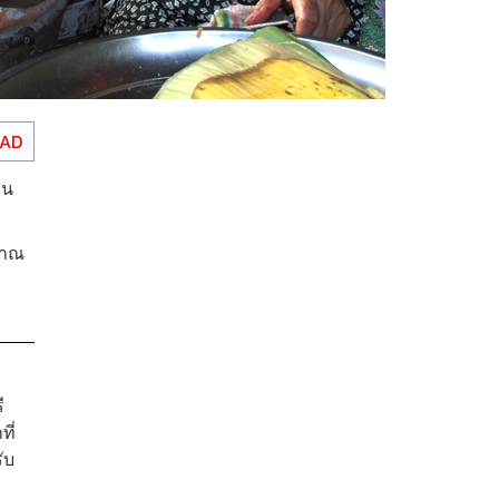
EAD
ิน
ราณ
ี
ี่
ับ