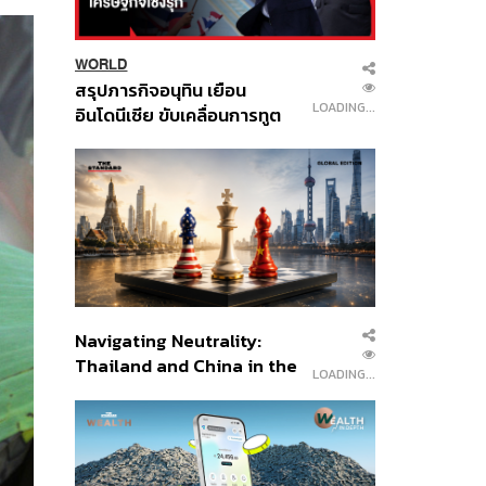
WORLD
สรุปภารกิจอนุทิน เยือน
LOADING...
อินโดนีเซีย ขับเคลื่อนการทูต
เศรษฐกิจเชิงรุก ประกาศหุ้น
ส่วนยุทธศาสตร์ไทย –
อินโดนีเซีย
Navigating Neutrality:
Thailand and China in the
LOADING...
Age of a New Global
Order