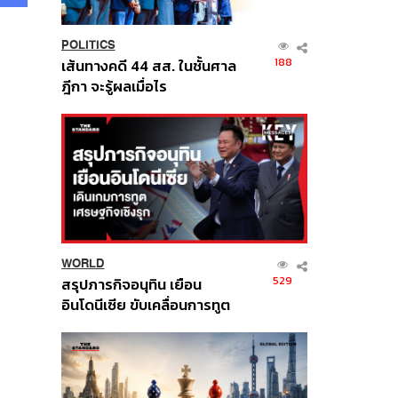
POLITICS
188
เส้นทางคดี 44 สส. ในชั้นศาล
ฎีกา จะรู้ผลเมื่อไร
WORLD
529
สรุปภารกิจอนุทิน เยือน
อินโดนีเซีย ขับเคลื่อนการทูต
เศรษฐกิจเชิงรุก ประกาศหุ้น
ส่วนยุทธศาสตร์ไทย –
อินโดนีเซีย