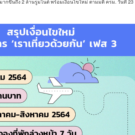
กขึ้นถึง 2 ล้านรูมไนต์ พร้อมเงื่อนไขใหม่ ตามมติ ครม. วันที่ 23