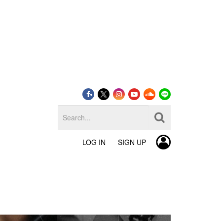
LOG IN
SIGN UP