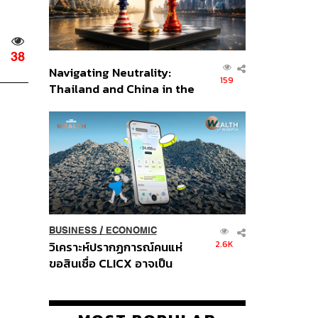
38
Navigating Neutrality:
159
Thailand and China in the
Age of a New Global
Order
BUSINESS
/
ECONOMIC
2.6K
วิเคราะห์ปรากฏการณ์คนแห่
ขอสินเชื่อ CLICX อาจเป็น
เพียงยอดภูเขาน้ำแข็ง ของ
ปัญหาหนี้ครัวเรือนไทยที่ถูกซุก
ไว้