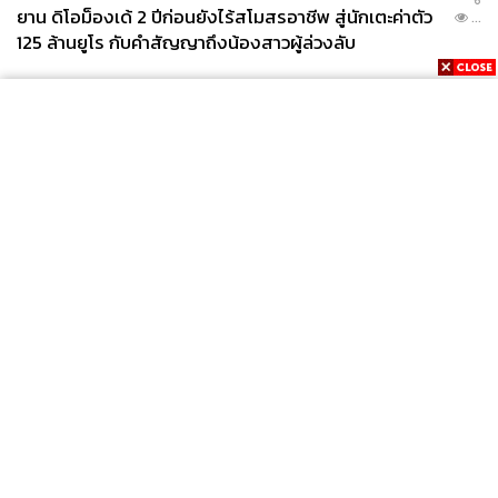
ยาน ดิโอม็องเด้ 2 ปีก่อนยังไร้สโมสรอาชีพ สู่นักเตะค่าตัว
...
125 ล้านยูโร กับคำสัญญาถึงน้องสาวผู้ล่วงลับ
News
Wealth
Pop
Podcast
Video
Now
Opinion
Careers
Events
Privacy
About
Contact
Policy
FOR
ADVERTISING
MEMBERSHIP