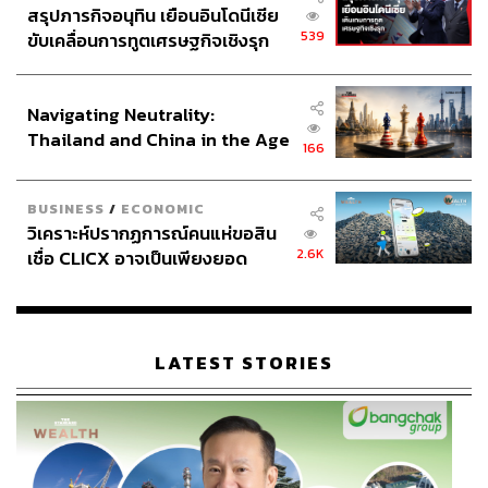
สรุปภารกิจอนุทิน เยือนอินโดนีเซีย
539
ขับเคลื่อนการทูตเศรษฐกิจเชิงรุก
ประกาศหุ้นส่วนยุทธศาสตร์ไทย –
อินโดนีเซีย
Navigating Neutrality:
Thailand and China in the Age
166
of a New Global Order
BUSINESS
/
ECONOMIC
วิเคราะห์ปรากฏการณ์คนแห่ขอสิน
2.6K
เชื่อ CLICX อาจเป็นเพียงยอด
ภูเขาน้ำแข็ง ของปัญหาหนี้ครัว
เรือนไทยที่ถูกซุกไว้
LATEST STORIES