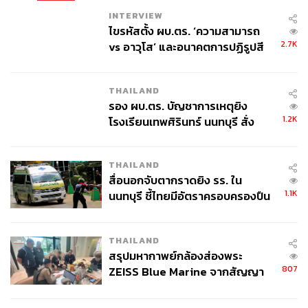
INTERVIEW
ไขรหัสตั้ง ผบ.ตร. ‘ความสามารถ
2.7K
vs อาวุโส’ และอนาคตการปฏิรูปสี
กากี กับ พล.ต.อ. เอก อังสนานนท์
THAILAND
รอง ผบ.ตร. บัญชาการเหตุยิง
1.2K
โรงเรียนเทพศิรินทร์ นนทบุรี สั่ง
ค้นหา 2 รอบยืนยันไร้คนติดค้าง พบ
ศพปู่-ย่าที่บ้านพักผู้ก่อเหตุ
THAILAND
สื่อนอกจับตากราดยิง รร. ใน
1.1K
นนทบุรี ชี้ไทยมีอัตราครอบครองปืน
สูงในระดับต้นของภูมิภาค
THAILAND
สรุปมหากาพย์กล้องส่องพระ
807
ZEISS Blue Marine จากสัญญา
ผลิต 8.3 ล้าน สู่ข้อพิพาท ‘มา
เวลล์ฯ’ ฟ้อง ‘โทน บางแค’ ผิดนัด