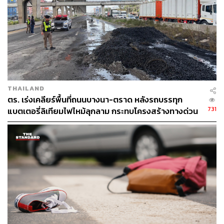
THE STANDARD TEAM
กองบรรณาธิการ THE STANDARD
THAILAND
ตร. เร่งเคลียร์พื้นที่ถนนบางนา-ตราด หลังรถบรรทุก
731
แบตเตอรี่ลิเทียมไฟไหม้ลุกลาม กระทบโครงสร้างทางด่วน
บูรพาวิถี