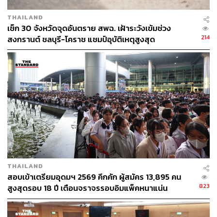
THAILAND
เช็ก 30 จังหวัดจุดอันตราย สพฉ. เฝ้าระวังเข้มช่วง
214
สงกรานต์ ชลบุรี-โคราช แชมป์อุบัติเหตุสูงสุด
THAILAND
สอบเข้าเตรียมอุดมฯ 2569 คึกคัก ผู้สมัคร 13,895 คน
823
สูงสุดรอบ 18 ปี เตือนจราจรรอบอิมแพ็คหนาแน่น