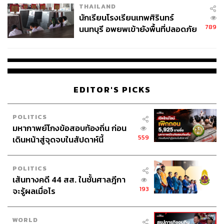
THAILAND
จ่ายหนี้-แอบระบุแบรนด์
นักเรียนโรงเรียนเทพศิรินทร์
789
นนทบุรี อพยพเข้ายังพื้นที่ปลอดภัย
ชั่วคราว หลังเหตุใช้อาวุธปืนภายใน
โรงเรียนคลี่คลาย
EDITOR'S PICKS
POLITICS
มหากาพย์โกงข้อสอบท้องถิ่น ก่อน
559
เดินหน้าสู่จุดจบในสัปดาห์นี้
POLITICS
เส้นทางคดี 44 สส. ในชั้นศาลฎีกา
193
จะรู้ผลเมื่อไร
WORLD