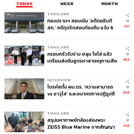
TODAY
WEEK
MONTH
THAILAND
กองปราบฯ สอบเข้ม ‘อดีตอธิบดี
551
สถ.’ คดีทุจริตสอบท้องถิ่น แจ้ง 6
ข้อหาหนัก จ่อชง ป.ป.ช. 12 ส.ค. นี้
THAILAND
ครอบครัวรับร่าง ฮลุน โซโล่ แล้ว
54
463
เตรียมส่งชันสูตรหาสาเหตุการเสีย
ชีวิต
ABOUT THE AUTHOR
INTERVIEW
ดิษยุตม์ ธนบุญชัย
ไขรหัสตั้ง ผบ.ตร. ‘ความสามารถ
บรรณาธิการข่าวกีฬา สำนักข่าว THE
368
vs อาวุโส’ และอนาคตการปฏิรูปสี
STANDARD
กากี กับ พล.ต.อ. เอก อังสนานนท์
THAILAND
สรุปมหากาพย์กล้องส่องพระ
343
ZEISS Blue Marine จากสัญญา
ผลิต 8.3 ล้าน สู่ข้อพิพาท ‘มา