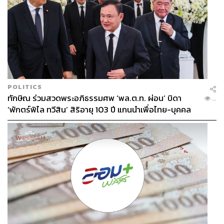
POLITICS
ทักษิณ ร่วมสวดพระอภิธรรมศพ ‘พล.ต.ท. ผ่อน’ บิดา
...
‘พักตร์พิไล ทวีสิน’ สิริอายุ 103 ปี แกนนำเพื่อไทย-บุคคล
หลากวงการร่วมอาลัย