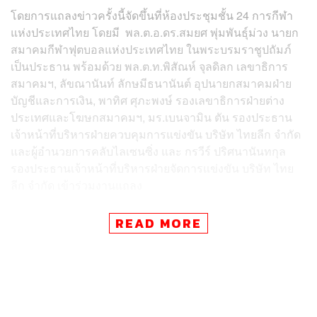
โดยการแถลงข่าวครั้งนี้จัดขึ้นที่ห้องประชุมชั้น 24 การกีฬา
แห่งประเทศไทย โดยมี
พล.ต.อ.ดร.สมยศ พุ่มพันธุ์ม่วง นายก
สมาคมกีฬาฟุตบอลแห่งประเทศไทย ในพระบรมราชูปถัมภ์
เป็นประธาน พร้อมด้วย พล.ต.ท.พิสัณห์ จุลดิลก เลขาธิการ
สมาคมฯ, ลัขณานันท์ ลักษมีธนานันต์ อุปนายกสมาคมฝ่าย
บัญชีและการเงิน, พาทิศ ศุภะพงษ์ รองเลขาธิการฝ่ายต่าง
ประเทศและโฆษกสมาคมฯ, มร.เบนจามิน ตัน รองประธาน
เจ้าหน้าที่บริหารฝ่ายควบคุมการแข่งขัน บริษัท ไทยลีก จำกัด
และผู้อำนวยการคลับไลเซนซิ่ง และ กรวีร์ ปริศนานันทกุล
รองประธานเจ้าหน้าที่บริหารฝ่ายจัดการแข่งขัน บริษัท ไทย
ลีก จำกัด เข้าร่วมงานแถลง
นอกจากนี้ภายในงานยังมีตัวแทนนักเตะจากทั้ง 18 สโมสร
READ MORE
เช่น
เจนรบ สำเภาดี กัปตันทีมชาติไทย U23 จากเอสซีจี
เมืองทอง ยูไนเต็ด, ฐิติพันธ์ พ่วงจันทร์ กองกลางเจ้าของค่าตัว
30 ล้าน จากบางกอกกล๊าส เอฟซี, ธนบูรณ์ เกษารัตน์ กอง
กลางค่าตัวแพงที่สุดในไทยลีก จากสิงห์ เชียงราย ยูไนเต็ด,
มงคล ทศไกร นักเตะดีกรีทีมชาติไทยชุดใหญ่จากโปลิศ เทโร