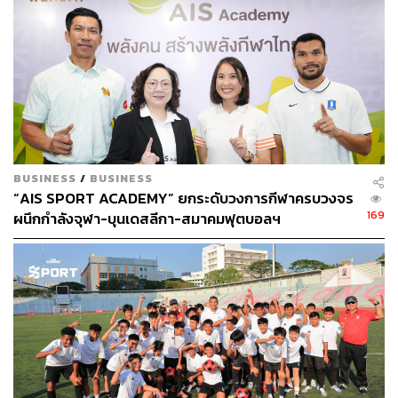
สูงสุด ก่อนที่จะตัดสินใจเลือกและนำมาใช้อย่างจริงจังใน
อนาคต
“อีกเรื่องคือการเปลี่ยนแปลงโควตานักเตะสัญชาติอาเซียน
วันนี้หลายๆ ทีมมีแฟนบอลเพิ่มจากการดึงนักเตะจากเพื่อน
บ้านมาร่วมทีม ทั้งสิงคโปร์, เมียนมา, อินโดนีเซีย, ฟิลิปปินส์
และเวียดนาม ผมมั่นใจว่าเรามาถูกทางแล้วในการเป็น
ศูนย์กลางอาเซียน ซึ่งนี่ถือเป็นก้าวแรกของพวกเรา
BUSINESS
/
BUSINESS
“AIS SPORT ACADEMY” ยกระดับวงการกีฬาครบวงจร
“หลายสิ่งหลายอย่างที่เราวางแผนและลงมือทำ รวมทั้งเงิน
169
ผนึกกำลังจุฬา-บุนเดสลีกา-สมาคมฟุตบอลฯ
สนับสนุนประจำฤดูกาล 2018 โตโยต้า ไทยลีก ใช้สูตร 20+5
ล้านบาท ทั้งหมดทั้งมวลเหล่านี้ ผมเชื่อว่าการแข่งขันฟุตบอล
โตโยต้า ไทยลีก ฤดูกาล 2018 นี้จะมีความสนุก เป็นเกมการ
แข่งขันที่ขาวสะอาด บริสุทธิ์ ยุติธรรม และน่าติดตามมากยิ่ง
ขึ้น”
ส่วนของเงินสนับสนุนทั้ง 18 สโมสรในโตโยต้า ไทยลีก จะได้
รับเงินจากสมาคมกีฬาฟุตบอลแห่งประเทศไทยฯ สโมสรละ