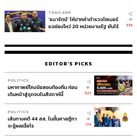
เวลล์ฯ’ ฟ้อง ‘โทน บางแค’ ผิดนัด
THAILAND
จ่ายหนี้-แอบระบุแบรนด์
‘ธนารัตน์’ ให้ปากคำตำรวจไซเบอร์
334
แฉช่องโหว่ 20 หน่วยงานรัฐ ยันไร้
นัยทางการเมือง
EDITOR'S PICKS
POLITICS
มหากาพย์โกงข้อสอบท้องถิ่น ก่อน
523
เดินหน้าสู่จุดจบในสัปดาห์นี้
POLITICS
เส้นทางคดี 44 สส. ในชั้นศาลฎีกา
174
จะรู้ผลเมื่อไร