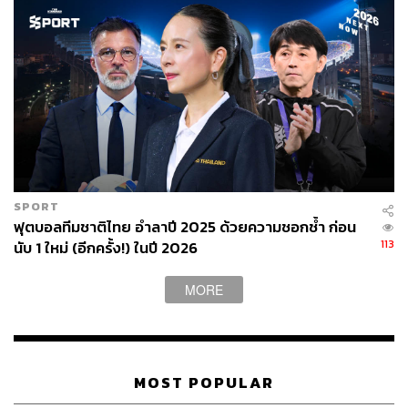
แบงค็อก ยูไนเต็ด พบ เอสซีจี เมืองทอง ยูไนเต็ด ถ่ายทอดสด
ทางช่อง True4U และ True Sport HD2, เวลา 20.00 น.
ชัยนาท ฮอร์นบิล พบ สุพรรณบุรี เอฟซี ถ่ายทอดสดทางช่อง
True Sport 2
วันที่ 11 กุมภาพันธ์ 2561 เวลา 18.00 น. นครราชสีมา มา
สด้า เอฟซี พบ บางกอกกล๊าส เอฟซี ถ่ายทอดสดทางช่อง True
Sport HD3, ราชนาวี พบ อุบล ยูเอ็มที ยูไนเต็ด ถ่ายทอดสด
ทางช่อง True Sport 6, เวลา 19.00 น. การท่าเรือ เอฟซี พบ
SPORT
พัทยา ยูไนเต็ด ถ่ายทอดสดทางช่อง True4U, True Sport HD2
ฟุตบอลทีมชาติไทย อำลาปี 2025 ด้วยความชอกช้ำ ก่อน
และ พีที ประจวบ เอฟซี พบ โปลิศ เทโร เอฟซี ถ่ายทอดสด
113
นับ 1 ใหม่ (อีกครั้ง!) ในปี 2026
ทางช่อง True Sport2
MORE
TAGS:
Toyota Thai League 2018
Toyota Thai League
Battle of the Warriors
AAR
FA Development Program
Video Assistant Referee (VAR)
Thai League
สมาคมกีฬาฟุตบอลแห่งประเทศไทย
MOST POPULAR
สมยศ พุ่มพันธ์ุม่วง
ฟุตบอลเอเชียเยาวชนอายุไม่เกิน 23 ปี (U23)