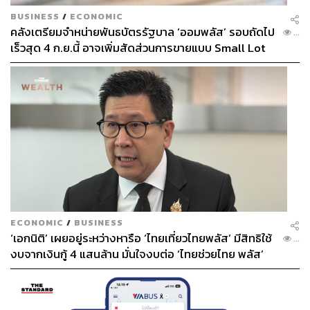
BUSINESS
/
ECONOMIC
คลังเตรียมจำหน่ายพันธบัตรรัฐบาล ‘ออมพลัส’ รอบถัดไป
...
เร็วสุด 4 ก.ย.นี้ อาจเพิ่มสัดส่วนการขายแบบ Small Lot
First มากขึ้น
ECONOMIC
/
BUSINESS
‘เอกนิติ’ เผยอยู่ระหว่างหารือ ‘ไทยเที่ยวไทยพลัส’ มีสิทธิใช้
...
งบจากเงินกู้ 4 แสนล้าน มั่นใจงบต่อ ‘ไทยช่วยไทย พลัส’
เฟส 2 มีเพียงพอ