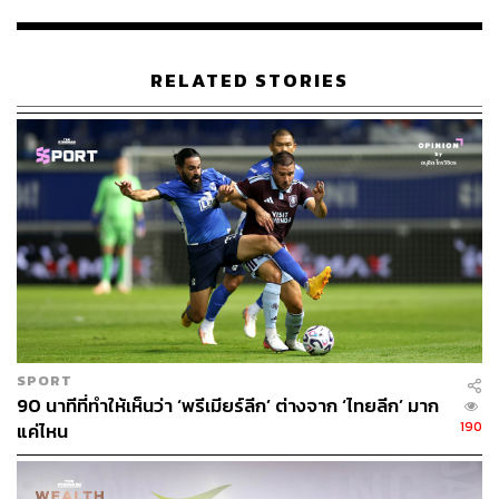
สามารถของนักกีฬาอย่างมีสปิริต ซึ่งทางสมาคมกีฬาฯ ยังคง
จับตาและเฝ้าระวังขบวนการล็อกผลสกอร์อย่างต่อเนื่อง
RELATED STORIES
“ฝ่ายพัฒนาผู้ตัดสินฯ มีโครงการอบรมให้ความรู้เกี่ยวกับกฎ
กติกาใหม่ๆ อยู่ตลอดเวลา ล่าสุดเพิ่งส่งผู้ตัดสิน 36 คนไปสร้าง
ประสบการณ์ที่เมืองอันตัลยา ประเทศตุรกี และได้ทดลองการ
ใช้ระบบ AAR (Additional Assistant Referee) หรือผู้ตัดสินที่
5 และ 6 ในบริเวณหลังประตู ที่จะเข้ามาช่วยเหลือการทำ
หน้าที่ของผู้ตัดสินได้
“อีกทั้งในฤดูกาลนี้เราได้นำเทคโนโลยี VAR (Video
Assistant Referee) มาทดลองใช้เพื่อช่วยซัพพอร์ตการทำ
หน้าที่ของผู้ตัดสิน ซึ่งเราได้เห็นกันแล้วในเกม ออมสิน ไทย
แลนด์ แชมเปี้ยนส์คัพ ที่ผ่านมา ซึ่งเราจะทดลองใช้
SPORT
เทคโนโลยี VAR อีกครั้งในเกมโตโยต้า ไทยลีก วันที่ 10
90 นาทีที่ทำให้เห็นว่า ‘พรีเมียร์ลีก’ ต่างจาก ‘ไทยลีก’ มาก
กุมภาพันธ์นี้ ระหว่างสโมสรทรูแบงค็อก ยูไนเต็ด พบ เอสซีจี
190
แค่ไหน
เมืองทอง ยูไนเต็ด ณ สนามทรู สเตเดียม ซึ่งต้องขอเรียนทุก
ท่านว่า ขณะนี้ยังอยู่ในช่วงคัดเลือกบริษัทที่มีความเชี่ยวชาญ
และต้องเป็นการใช้งบประมาณที่เหมาะสม เกิดประโยชน์