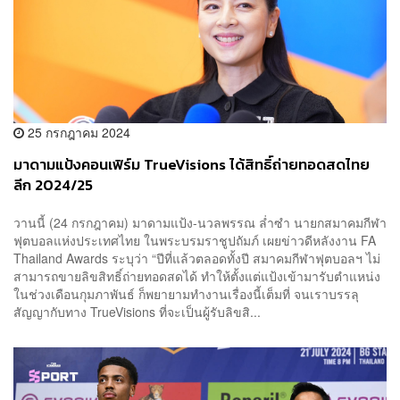
25 กรกฎาคม 2024
มาดามแป้งคอนเฟิร์ม TrueVisions ได้สิทธิ์ถ่ายทอดสดไทย
ลีก 2024/25
วานนี้ (24 กรกฎาคม) มาดามแป้ง-นวลพรรณ ล่ำซำ นายกสมาคมกีฬา
ฟุตบอลแห่งประเทศไทย ในพระบรมราชูปถัมภ์ เผยข่าวดีหลังงาน FA
Thailand Awards ระบุว่า “ปีที่แล้วตลอดทั้งปี สมาคมกีฬาฟุตบอลฯ ไม่
สามารถขายลิขสิทธิ์ถ่ายทอดสดได้ ทำให้ตั้งแต่แป้งเข้ามารับตำแหน่ง
ในช่วงเดือนกุมภาพันธ์ ก็พยายามทำงานเรื่องนี้เต็มที่ จนเราบรรลุ
สัญญากับทาง TrueVisions ที่จะเป็นผู้รับลิขสิ...