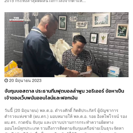
2015 กระทั่งล่าสุดตัดสินใจก้าวลงจากตำแห...
20 มิถุนายน 2023
จับกุมบอสตาล ประธานทีมฟุตบอลลำพูน วอริเออร์ ข้อหาเป็น
เจ้าของเว็บพนันออนไลน์และฟอกเงิน
วันนี้ (20 มิถุนายน) พล.ต.อ. ดำรงศักดิ์ กิตติประภัสร์ ผู้บัญชาการ
ตำรวจแห่งชาติ (ผบ.ตร.) มอบหมายให้ พล.ต.อ. รอย อิงคไพโรจน์ รอง
ผบ.ตร. กวดขัน จับกุม และปราบปรามการกระทำความผิดทาง
ออนไลน์ทุกประเภท รวมถึงการติดตามจับกุมเครือข่ายเป็นธุระจัดหา