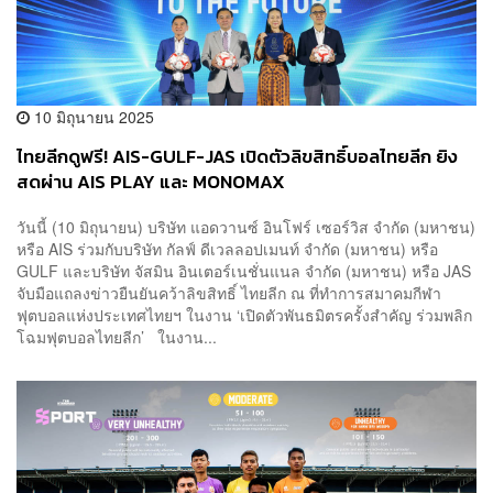
10 มิถุนายน 2025
ไทยลีกดูฟรี! AIS-GULF-JAS เปิดตัวลิขสิทธิ์บอลไทยลีก ยิง
สดผ่าน AIS PLAY และ MONOMAX
วันนี้ (10 มิถุนายน) บริษัท แอดวานซ์ อินโฟร์ เซอร์วิส จำกัด (มหาชน)
หรือ AIS ร่วมกับบริษัท กัลฟ์ ดีเวลลอปเมนท์ จำกัด (มหาชน) หรือ
GULF และบริษัท จัสมิน อินเตอร์เนชั่นแนล จำกัด (มหาชน) หรือ JAS
จับมือแถลงข่าวยืนยันคว้าลิขสิทธิ์ ไทยลีก ณ ที่ทำการสมาคมกีฬา
ฟุตบอลแห่งประเทศไทยฯ ในงาน ‘เปิดตัวพันธมิตรครั้งสำคัญ ร่วมพลิก
โฉมฟุตบอลไทยลีก’ ในงาน...