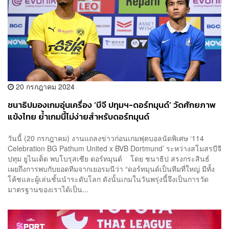
20 กรกฎาคม 2024
ชนาธิปมองเกมอุ่นเครื่อง ‘บีจี ปทุมฯ-ดอร์ทมุนด์’ วัดศักยภาพ
แข้งไทย ย้ำเกมนี้ไม่ง่ายสำหรับดอร์ทมุนด์
วันนี้ (20 กรกฎาคม) งานแถลงข่าวก่อนเกมฟุตบอลนัดพิเศษ ‘114
Celebration BG Pathum United x BVB Dortmund’ ระหว่างสโมสรบีจี
ปทุม ยูไนเต็ด พบโบรุสเซีย ดอร์ทมุนด์ โดย ชนาธิป สรงกระสินธ์
เผยถึงการพบกับยอดทีมจากเยอรมนีว่า “ดอร์ทมุนด์เป็นทีมที่ใหญ่ มีทั้ง
โค้ชและผู้เล่นชั้นนำระดับโลก ดังนั้นเกมในวันพรุ่งนี้จึงเป็นการวัด
มาตรฐานของเราได้เป็น...