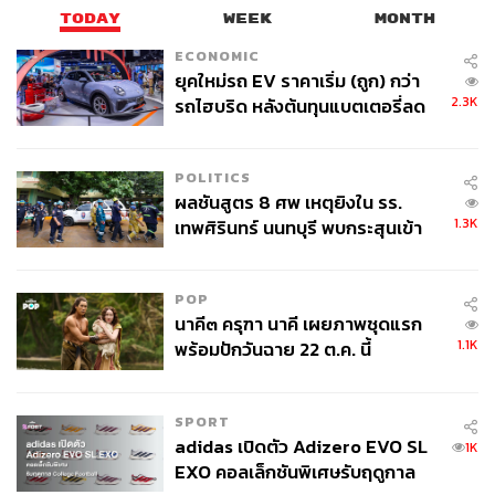
TODAY
WEEK
MONTH
ECONOMIC
ยุคใหม่รถ EV ราคาเริ่ม (ถูก) กว่า
2.3K
รถไฮบริด หลังต้นทุนแบตเตอรี่ลด
ลง - จีนแห่บุกตลาดเกิดใหม่
POLITICS
ผลชันสูตร 8 ศพ เหตุยิงใน รร.
1.3K
เทพศิรินทร์ นนทบุรี พบกระสุนเข้า
จุดสำคัญ ‘ศีรษะ-หน้าอก’ ครูถูกยิง
4 นัด จากระยะไกล
POP
นาคี๓ ครุฑา นาคี เผยภาพชุดแรก
1.1K
พร้อมปักวันฉาย 22 ต.ค. นี้
SPORT
adidas เปิดตัว Adizero EVO SL
1K
EXO คอลเล็กชันพิเศษรับฤดูกาล