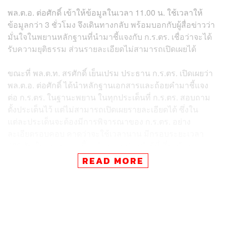
พล.ต.อ. ต่อศักดิ์ เข้าให้ข้อมูลในเวลา 11.00 น. ใช้เวลาให้
ข้อมูลกว่า 3 ชั่วโมง จึงเดินทางกลับ พร้อมบอกกับผู้สื่อข่าวว่า
มั่นใจในพยานหลักฐานที่นำมาชี้แจงกับ ก.ร.ตร. เชื่อว่าจะได้
รับความยุติธรรม ส่วนรายละเอียดไม่สามารถเปิดเผยได้
ขณะที่ พล.ต.ท. สรศักดิ์ เย็นเปรม ประธาน ก.ร.ตร. เปิดเผยว่า
พล.ต.อ. ต่อศักดิ์ ได้นำหลักฐานเอกสารและถ้อยคำมาชี้แจง
ต่อ ก.ร.ตร. ในฐานะพยาน ในทุกประเด็นที่ ก.ร.ตร. สอบถาม
ตั้งประเด็นไว้ แต่ไม่สามารถเปิดเผยรายละเอียดได้ ซึ่งใน
แต่ละประเด็นจะต้องมีการพิจารณาของ ก.ร.ตร. อย่าง
ละเอียดรอบคอบ คาดว่าจะใช้เวลานาน มีกรอบระยะเวลา
180 วัน ในกรอบเวลานี้จะต้องสอบปากคำผู้ที่เกี่ยวข้อง
ทั้งหมดให้แล้วเสร็จ แต่หากไม่แล้วเสร็จสามารถขยายกรอบ
READ MORE
เวลาได้อีก 60 วันตามความจำเป็น
ส่วนที่ พล.ต.อ. ต่อศักดิ์ จะเกษียณอายุราชการในวันที่ 30
กันยายนนี้ พล.ต.ท. สรศักดิ์ ระบุว่า ก.ร.ตร. เชื่อว่าจะดำเนิน
การต่อได้ หากพบมูลความผิดก็สามารถส่งต่อไปยังหน่วยงาน