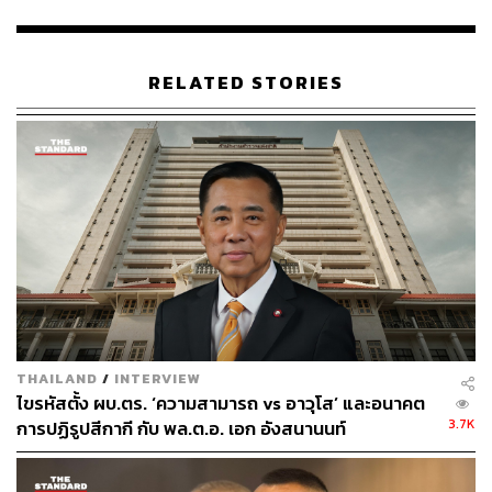
THE STANDARD TEAM
กองบรรณาธิการ THE STANDARD
RELATED STORIES
ABOUT THE PHOTOGRAPHER
ศวิตา พูลเสถียร
ช่างภาพข่าว ประจำสำนักข่าว THE
STANDARD
THAILAND
/
INTERVIEW
ไขรหัสตั้ง ผบ.ตร. ‘ความสามารถ vs อาวุโส’ และอนาคต
3.7K
การปฏิรูปสีกากี กับ พล.ต.อ. เอก อังสนานนท์