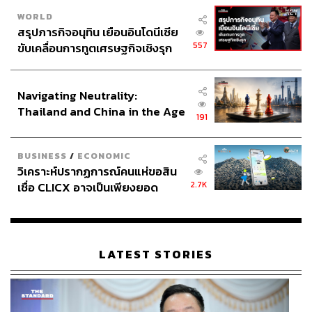
WORLD
สรุปภารกิจอนุทิน เยือนอินโดนีเซีย
557
ขับเคลื่อนการทูตเศรษฐกิจเชิงรุก
ประกาศหุ้นส่วนยุทธศาสตร์ไทย –
อินโดนีเซีย
Navigating Neutrality:
Thailand and China in the Age
191
of a New Global Order
BUSINESS
/
ECONOMIC
วิเคราะห์ปรากฏการณ์คนแห่ขอสิน
2.7K
เชื่อ CLICX อาจเป็นเพียงยอด
ภูเขาน้ำแข็ง ของปัญหาหนี้ครัว
เรือนไทยที่ถูกซุกไว้
LATEST STORIES