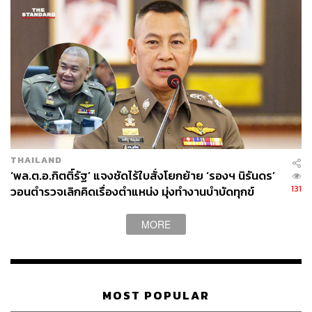
THAILAND
‘พล.ต.อ.กิตติ์รัฐ’ แจงชัดไร้ใบสั่งโยกย้าย ‘รองฯ นิรันดร’
131
วอนตำรวจเลิกคิดเรื่องตำแหน่ง มุ่งทำงานบำบัดทุกข์
บำรุงสุข
MORE
MOST POPULAR