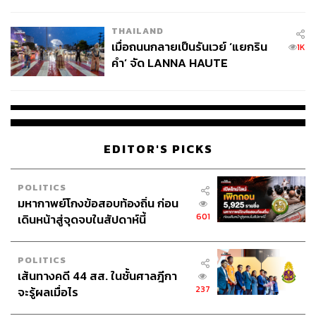
College Football
THAILAND
เมื่อถนนกลายเป็นรันเวย์ ‘แยกริน
1K
คำ’ จัด LANNA HAUTE
COUTURE กลางสายฝน
EDITOR'S PICKS
POLITICS
มหากาพย์โกงข้อสอบท้องถิ่น ก่อน
601
เดินหน้าสู่จุดจบในสัปดาห์นี้
POLITICS
เส้นทางคดี 44 สส. ในชั้นศาลฎีกา
237
จะรู้ผลเมื่อไร