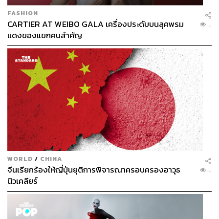
FASHION
CARTIER AT WEIBO GALA เครื่องประดับบนลุคพรม
...
แดงของแขกคนสำคัญ
WORLD
/
CHINA
จีนเรียกร้องให้ญี่ปุ่นยุติการพิจารณาครอบครองอาวุธ
...
นิวเคลียร์