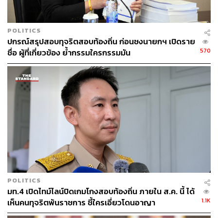
POLITICS
ปกรณ์สรุปสอบทุจริตสอบท้องถิ่น ก่อนชงนายกฯ เปิดราย
570
ชื่อ ผู้ที่เกี่ยวข้อง ย้ำกรรมใครกรรมมัน
POLITICS
มท.4 เปิดไทม์ไลน์ปิดเกมโกงสอบท้องถิ่น ภายใน ส.ค. นี้ ได้
1.1K
เห็นคนทุจริตพ้นราชการ ชี้ใครเอี่ยวโดนอาญา