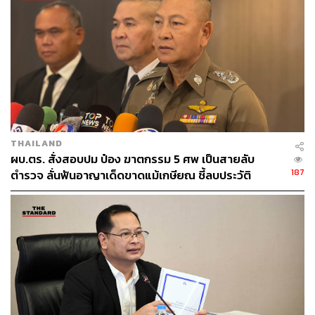
THAILAND
ผบ.ตร. สั่งสอบปม ป๋อง ฆาตกรรม 5 ศพ เป็นสายลับ
187
ตำรวจ ลั่นฟันอาญาเด็ดขาดแม้เกษียณ ชี้ลบประวัติ
อาชญากรเองไม่ได้