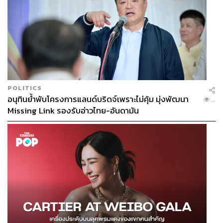
POLITICS
อนุทินย้ำพับโครงการแลนด์บริดจ์เพราะไม่คุ้ม มุ่งพัฒนา
...
Missing Link รองรับอ่าวไทย-อันดามัน