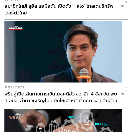
สมาชิกใหม่! ลูอิส แฮมิลตัน เปิดตัว ‘Halo’ โกลเดนรีทรีฟ
...
เวอร์ตัวใหม่
POLITICS
พริษฐ์เปิดเส้นทางการเงินโยงคดีฮั้ว สว. อีก 4 จังหวัด พบ
...
ส.อบจ. อำนาจเจริญโอนเงินให้เจ้าหน้าที่ กกต. ฝ่ายสืบสวน