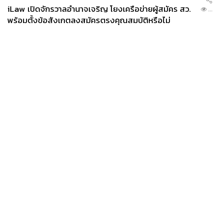
iLaw เปิดจักรวาลอำนาจเจริญ โยงเครือข่ายผู้สมัคร สว.
...
พร้อมตั้งข้อสังเกตลงสมัครตรงคุณสมบัติหรือไม่
News
Wealth
Pop
Podcast
Video
Now
Opinion
Careers
Events
Privacy
About
Contact
Policy
FOR
ADVERTISING
MEMBERSHIP