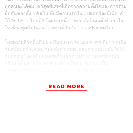
ทุกคนจะได้ชมโชว์สุดพิเศษที่เกิดจากความตั้งใจและการร่วม
มือกันของทั้ง 4 ศิลปิน ที่แม้ตอนแรกในโปสเตอร์จะมีเพียงคำ
ใบ้ ‘B J P T’ โดยที่ยังไม่เห็นหน้าตาของศิลปินแต่ก็ทำเอาใน
โซเชียลพูดถึงกันจนติดเทรนด์อันดับ 1 ของประเทศไทย
โดย
คอนเสิร์ต
นี้เปรียบเสมือนสงครามของ 4 เทพ ที่มาร่วมมือ
กันพร้อมสร้างสงครามแห่งความสุข และความประทับใจให้
กับทุกคน โดยหยิบยกเทพเจ้าหลักตามตำนานเทพปกรณัม
กรีกมาเป็นคาแรกเตอร์ของทั้ง 4 ศิลปิน ไม่ว่าจะเป็น
BAMBAM ตัวแทนของ TITAN OF THUNDER, JEFF
SATUR ตัวแทนของ TITAN OF THE DEAD, PP KRIT
ตัวแทนของ TITAN OF THE OCEAN และ TIMETHAI
READ MORE
ตัวแทนของ TITAN OF WAR
ทั้งยังมาพร้อมโปรดักชันแบบจัดเต็มในธีม FUTURE
OLYMPUS การันตีความอลังการ โดยจะเปิดจำหน่ายบัตรใน
วันที่ 9 พฤษภาคมนี้ เวลา 10.00 น. เป็นต้นไปทาง
EVENTPOP แล้วเตรียมไปพบกับโชว์สุดตระการตาในวัน