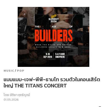
/
MUSIC
POP
แบมแบม-เจฟ-พีพี-ธามไท รวมตัวในคอนเสิร์ต
ใหญ่ THE TITANS CONCERT
โดย
ขัติยา ฤทธิรุตม์
01.05.2026