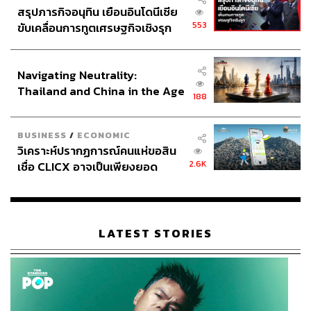
สรุปภารกิจอนุทิน เยือนอินโดนีเซีย
553
ขับเคลื่อนการทูตเศรษฐกิจเชิงรุก
ประกาศหุ้นส่วนยุทธศาสตร์ไทย –
อินโดนีเซีย
Navigating Neutrality:
Thailand and China in the Age
188
of a New Global Order
BUSINESS
/
ECONOMIC
วิเคราะห์ปรากฏการณ์คนแห่ขอสิน
2.6K
เชื่อ CLICX อาจเป็นเพียงยอด
ภูเขาน้ำแข็ง ของปัญหาหนี้ครัว
เรือนไทยที่ถูกซุกไว้
LATEST STORIES