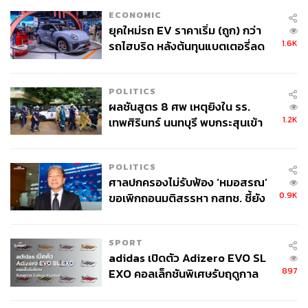
ECONOMIC
ยุคใหม่รถ EV ราคาเริ่ม (ถูก) กว่า
1.6K
รถไฮบริด หลังต้นทุนแบตเตอรี่ลด
ลง - จีนแห่บุกตลาดเกิดใหม่
POLITICS
ผลชันสูตร 8 ศพ เหตุยิงใน รร.
1.2K
เทพศิรินทร์ นนทบุรี พบกระสุนเข้า
จุดสำคัญ ‘ศีรษะ-หน้าอก’ ครูถูกยิง
4 นัด จากระยะไกล
POLITICS
ศาลปกครองไม่รับฟ้อง ‘หมอสรณ’
0.9K
ขอเพิกถอนมติสรรหา กสทช. ชี้ยัง
ไม่ใช่ผู้เดือดร้อนเสียหาย
SPORT
adidas เปิดตัว Adizero EVO SL
897
EXO คอลเล็กชันพิเศษรับฤดูกาล
College Football