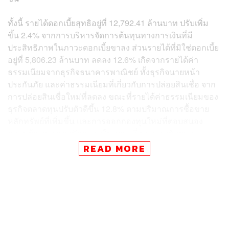
ทั้งนี้ รายได้ดอกเบี้ยสุทธิอยู่ที่ 12,792.41 ล้านบาท ปรับเพิ่ม
ขึ้น 2.4% จากการบริหารจัดการต้นทุนทางการเงินที่มี
ประสิทธิภาพในภาวะดอกเบี้ยขาลง ส่วนรายได้ที่มิใช่ดอกเบี้ย
อยู่ที่ 5,806.23 ล้านบาท ลดลง 12.6% เกิดจากรายได้ค่า
ธรรมเนียมจากธุรกิจธนาคารพาณิชย์ ทั้งธุรกิจนายหน้า
ประกันภัย และค่าธรรมเนียมที่เกี่ยวกับการปล่อยสินเชื่อ จาก
การปล่อยสินเชื่อใหม่ที่ลดลง ขณะที่รายได้ค่าธรรมเนียมของ
ธุรกิจตลาดทุนปรับตัวดีขึ้น 12.8% ตามปริมาณการซื้อขาย
หลักทรัพย์ที่เพิ่มขึ้น และการออกกองทุนใหม่ที่ตอบสนอง
ความต้องการของนักลงทุนในภาวะที่ตลาดทุนผันผวน
READ MORE
ด้านค่าใช้จ่ายจากการดำเนินงานอยู่ที่ 8,011.82 ล้านบาท
ลดลง 13.6% เมื่อเทียบกับปีก่อนตามรายได้ที่ชะลอตัว ในส่วน
ของผลขาดทุนด้านเครดิตที่คาดว่าจะเกิดขึ้นเพิ่มขึ้นจากปี
ก่อนหน้า มาอยู่ที่ 1.42% ของยอดสินเชื่อเฉลี่ย เพื่อรองรับ
ความเสี่ยงที่อาจจะเกิดขึ้นจากความไม่แน่นอนทางเศรษฐกิจ