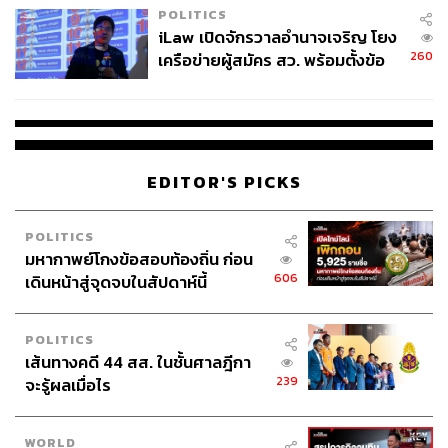
POLITICS
iLaw เปิดจักรวาลอำนาจเจริญ โยง
260
เครือข่ายผู้สมัคร สว. พร้อมตั้งข้อ
สังเกตลงสมัครตรงคุณสมบัติหรือ
ไม่
EDITOR'S PICKS
POLITICS
มหากาพย์โกงข้อสอบท้องถิ่น ก่อน
606
เดินหน้าสู่จุดจบในสัปดาห์นี้
POLITICS
เส้นทางคดี 44 สส. ในชั้นศาลฎีกา
239
จะรู้ผลเมื่อไร
WORLD