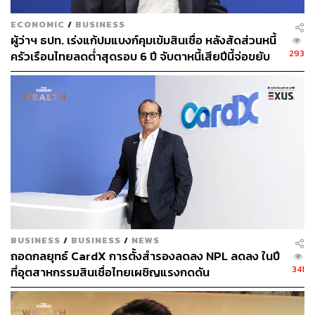
ECONOMIC
/
BUSINESS
ผู้ว่าฯ ธปท. เร่งแก้ปมแบงก์คุมเข้มสินเชื่อ หลังสัดส่วนหนี้
293
ครัวเรือนไทยลดต่ำสุดรอบ 6 ปี จับตาหนี้เสียปีนี้จ่อขยับ
ขึ้น
BUSINESS
/
BUSINESS
/
NEWS
ถอดกลยุทธ์ CardX การตั้งสำรองลดลง NPL ลดลง ในปี
341
ที่อุตสาหกรรมสินเชื่อไทยเผชิญแรงกดดัน