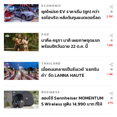
ECONOMIC
ยุคใหม่รถ EV ราคาเริ่ม (ถูก) กว่า
2.9K
รถไฮบริด หลังต้นทุนแบตเตอรี่ลด
ลง - จีนแห่บุกตลาดเกิดใหม่
POP
นาคี๓ ครุฑา นาคี เผยภาพชุดแรก
1.8K
พร้อมปักวันฉาย 22 ต.ค. นี้
THAILAND
เมื่อถนนกลายเป็นรันเวย์ ‘แยกริน
1.4K
คำ’ จัด LANNA HAUTE
COUTURE กลางสายฝน
BUSINESS
ลองใช้ Sennheiser MOMENTUM
375
5 Wireless หูฟัง 14,990 บาท ที่ให้
ผู้ใช้ถอดเปลี่ยนแบตเองได้ ก่อนกฎ
EU บังคับปีหน้า