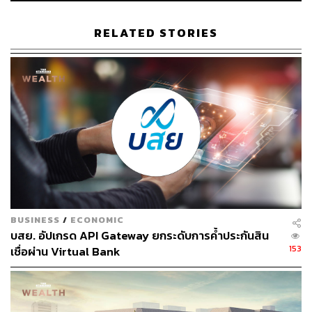
RELATED STORIES
136
ABOUT THE AUTHOR
ชุตินันท์ สงวนประสิทธิ์
Content Creator สำนักข่าว THE
STANDARD
BUSINESS
/
ECONOMIC
บสย. อัปเกรด API Gateway ยกระดับการค้ำประกันสิน
153
เชื่อผ่าน Virtual Bank