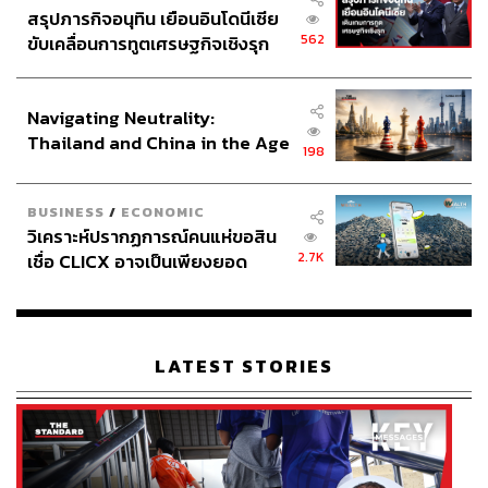
สรุปภารกิจอนุทิน เยือนอินโดนีเซีย
562
ขับเคลื่อนการทูตเศรษฐกิจเชิงรุก
ประกาศหุ้นส่วนยุทธศาสตร์ไทย –
อินโดนีเซีย
Navigating Neutrality:
Thailand and China in the Age
198
of a New Global Order
BUSINESS
/
ECONOMIC
วิเคราะห์ปรากฏการณ์คนแห่ขอสิน
2.7K
เชื่อ CLICX อาจเป็นเพียงยอด
ภูเขาน้ำแข็ง ของปัญหาหนี้ครัว
เรือนไทยที่ถูกซุกไว้
LATEST STORIES