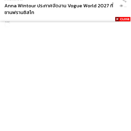
Anna Wintour ประกาศจัดงาน Vogue World 2027 ที่
...
ซานฟรานซิสโก
News
Wealth
Pop
Podcast
Video
Now
Opinion
Careers
Events
Privacy
About
Contact
Policy
FOR
ADVERTISING
MEMBERSHIP