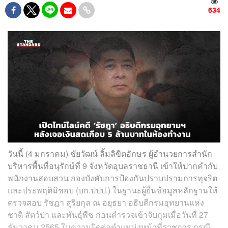
634
วันนี้ (4 มกราคม) ชัยวัฒน์ ลิ้มลิขิตอักษร ผู้อำนวยการสำนัก
บริหารพื้นที่อนุรักษ์ที่ 9 จังหวัดอุบลราชธานี เข้าให้ปากคำกับ
พนักงานสอบสวน กองบังคับการป้องกันปราบปรามการทุจริต
และประพฤติมิชอบ (บก.ปปป.) ในฐานะผู้ยื่นข้อมูลหลักฐานให้
ตรวจสอบ รัชฎา สุริยกุล ณ อยุธยา อธิบดีกรมอุทยานแห่ง
ชาติ สัตว์ป่า และพันธุ์พืช ก่อนตำรวจเข้าจับกุมเมื่อวันที่ 27
ธันวาคม 2565 ในความผิดต่อตำแหน่งหน้าที่ราชการ กรณี