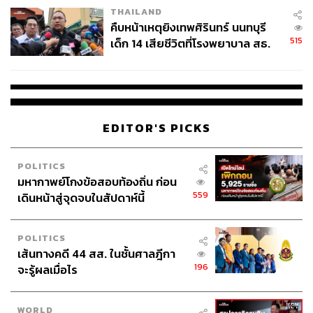
THAILAND
คืบหน้าเหตุยิงเทพศิรินทร์ นนทบุรี
515
เด็ก 14 เสียชีวิตที่โรงพยาบาล สธ.
ยืนยันครูเสียชีวิต 5 ราย เจ็บ 22
ราย
EDITOR'S PICKS
POLITICS
มหากาพย์โกงข้อสอบท้องถิ่น ก่อน
559
เดินหน้าสู่จุดจบในสัปดาห์นี้
POLITICS
เส้นทางคดี 44 สส. ในชั้นศาลฎีกา
196
จะรู้ผลเมื่อไร
WORLD