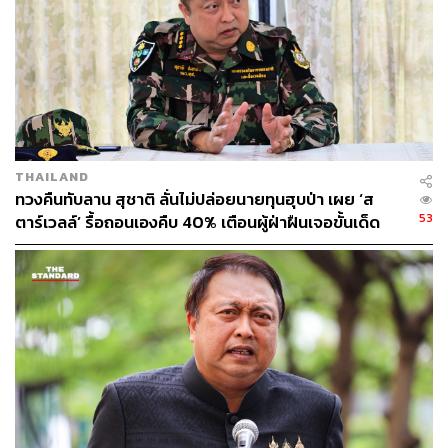
THAILAND
ทวงคืนทับลาน สุชาติ ลั่นไม่ปล่อยนายทุนฮุบป่า เผย ‘ส
53
ตาร์เวลล์’ รื้อถอนเองคืบ 40% เตือนผู้ฝ่าฝืนเจอขั้นเด็ด
ขาด