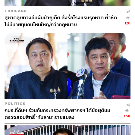
THAILAND
สุชาติลุยทวงคืนผืนป่าภูเก็ต สั่งรื้อโรงแรมรุกหาด ย้ำชัด
120
ไม่มีนายทุนคนไหนใหญ่กว่ากฎหมาย
POLITICS
กมธ.ที่ดินฯ ร่วมกับกระทรวงทรัพยากรฯ ได้ข้อยุติปม
1.5K
ตรวจสอบสิทธิ์ ‘ทับลาน’ รายแปลง