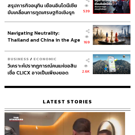
สรุปภารกิจอนุทิน เยือนอินโดนีเซีย
539
ขับเคลื่อนการทูตเศรษฐกิจเชิงรุก
ประกาศหุ้นส่วนยุทธศาสตร์ไทย –
อินโดนีเซีย
Navigating Neutrality:
Thailand and China in the Age
169
of a New Global Order
BUSINESS
/
ECONOMIC
วิเคราะห์ปรากฏการณ์คนแห่ขอสิน
2.6K
เชื่อ CLICX อาจเป็นเพียงยอด
ภูเขาน้ำแข็ง ของปัญหาหนี้ครัว
เรือนไทยที่ถูกซุกไว้
LATEST STORIES