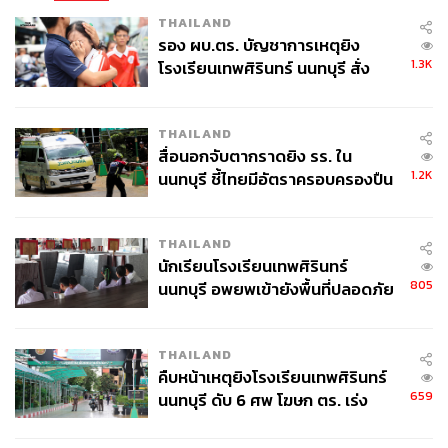
THAILAND
รอง ผบ.ตร. บัญชาการเหตุยิง
1.3K
โรงเรียนเทพศิรินทร์ นนทบุรี สั่ง
ค้นหา 2 รอบยืนยันไร้คนติดค้าง พบ
ศพปู่-ย่าที่บ้านพักผู้ก่อเหตุ
THAILAND
สื่อนอกจับตากราดยิง รร. ใน
1.2K
นนทบุรี ชี้ไทยมีอัตราครอบครองปืน
สูงในระดับต้นของภูมิภาค
THAILAND
นักเรียนโรงเรียนเทพศิรินทร์
805
นนทบุรี อพยพเข้ายังพื้นที่ปลอดภัย
ชั่วคราว หลังเหตุใช้อาวุธปืนภายใน
โรงเรียนคลี่คลาย
THAILAND
คืบหน้าเหตุยิงโรงเรียนเทพศิรินทร์
659
นนทบุรี ดับ 6 ศพ โฆษก ตร. เร่ง
สอบปมขโมยปืนปู่ก่อเหตุ