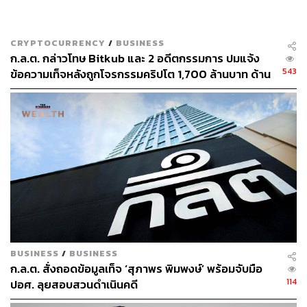
Siam Asia Credit Access Pte. Ltd.
ตลาดหุ้นไทย
หุ้นไทย
เงินติดล้อ
TIDLOR
การซื้อขายหุ้น
สำนักงานคณะกรรมการกำกับหลักทรัพย์และ
CRYPTOCURRENCY
/
BUSINESS
ตลาดหลักทรัพย์ (ก.ล.ต.)
ก.ล.ต. กล่าวโทษ Bitkub และ 2 อดีตกรรมการ ปมแจ้ง
543
ข้อความเท็จหลังถูกโจรกรรมคริปโต 1,700 ล้านบาท ด้าน
บริษัทแจงตัดสินใจปิดข่าวเพื่อสกัดการแห่ถอนสินทรัพย์
693
ABOUT THE AUTHOR
ประลองยุทธ ผงงอย
BUSINESS
/
BUSINESS
THE STANDARD WEALTH Feature Editor
ก.ล.ต. สั่งถอดข้อมูลเท็จ ‘สุภาพร พิมพงษ์’ พร้อมจับมือ
114
ปอศ. ลุยสอบสวนดำเนินคดี