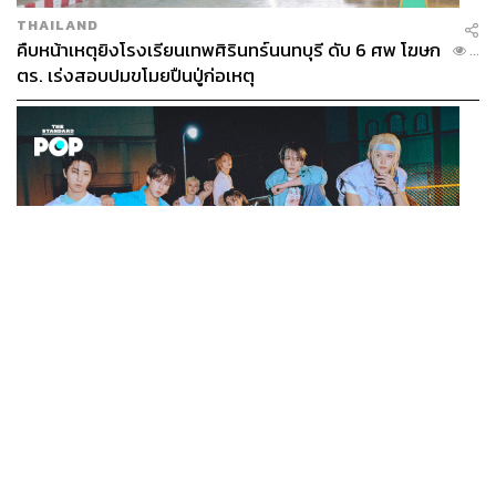
THAILAND
คืบหน้าเหตุยิงโรงเรียนเทพศิรินทร์นนทบุรี ดับ 6 ศพ โฆษก
...
ตร. เร่งสอบปมขโมยปืนปู่ก่อเหตุ
K-POP
Stray Kids กลับมาพร้อมมินิอัลบั้ม THIS & THAT ที่
...
สะท้อนตัวตนดนตรีอันหลากหลายของวง