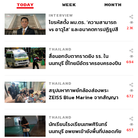
TODAY
WEEK
MONTH
INTERVIEW
ไขรหัสตั้ง ผบ.ตร. ‘ความสามารถ
2.1K
vs อาวุโส’ และอนาคตการปฏิรูปสี
กากี กับ พล.ต.อ. เอก อังสนานนท์
THAILAND
สื่อนอกจับตากราดยิง รร. ใน
694
นนทบุรี ชี้ไทยมีอัตราครอบครองปืน
สูงในระดับต้นของภูมิภาค
THAILAND
สรุปมหากาพย์กล้องส่องพระ
672
ZEISS Blue Marine จากสัญญา
ผลิต 8.3 ล้าน สู่ข้อพิพาท ‘มา
เวลล์ฯ’ ฟ้อง ‘โทน บางแค’ ผิดนัด
THAILAND
จ่ายหนี้-แอบระบุแบรนด์
นักเรียนโรงเรียนเทพศิรินทร์
657
นนทบุรี อพยพเข้ายังพื้นที่ปลอดภัย