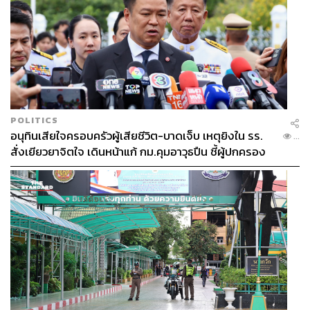
POLITICS
อนุทินเสียใจครอบครัวผู้เสียชีวิต-บาดเจ็บ เหตุยิงใน รร.
...
สั่งเยียวยาจิตใจ เดินหน้าแก้ กม.คุมอาวุธปืน ชี้ผู้ปกครอง
ต้องร่วมรับผิดชอบ