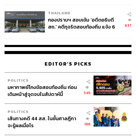
ชั่วคราว หลังเหตุใช้อาวุธปืนภายใน
โรงเรียนคลี่คลาย
THAILAND
กองปราบฯ สอบเข้ม ‘อดีตอธิบดี
637
สถ.’ คดีทุจริตสอบท้องถิ่น แจ้ง 6
ข้อหาหนัก จ่อชง ป.ป.ช. 12 ส.ค. นี้
EDITOR'S PICKS
POLITICS
มหากาพย์โกงข้อสอบท้องถิ่น ก่อน
549
เดินหน้าสู่จุดจบในสัปดาห์นี้
POLITICS
เส้นทางคดี 44 สส. ในชั้นศาลฎีกา
188
จะรู้ผลเมื่อไร