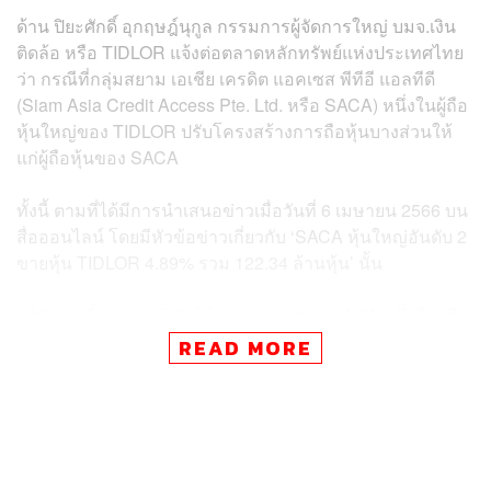
ด้าน ปิยะศักดิ์ อุกฤษฎ์นุกูล กรรมการผู้จัดการใหญ่ บมจ.เงิน
ติดล้อ หรือ TIDLOR แจ้งต่อตลาดหลักทรัพย์แห่งประเทศไทย
ว่า กรณีที่กลุ่มสยาม เอเชีย เครดิต แอคเซส พีทีอี แอลทีดี
(Siam Asia Credit Access Pte. Ltd. หรือ SACA) หนึ่งในผู้ถือ
หุ้นใหญ่ของ TIDLOR ปรับโครงสร้างการถือหุ้นบางส่วนให้
แก่ผู้ถือหุ้นของ SACA
ทั้งนี้ ตามที่ได้มีการนำเสนอข่าวเมื่อวันที่ 6 เมษายน 2566 บน
สื่อออนไลน์ โดยมีหัวข้อข่าวเกี่ยวกับ ‘SACA หุ้นใหญ่อันดับ 2
ขายหุ้น TIDLOR 4.89% รวม 122.34 ล้านหุ้น’ นั้น
บริษัทขอชี้แจงว่า บริษัทได้รับการแจ้งจาก SACA หนึ่งในผู้ถือ
หุ้นรายใหญ่ เมื่อวันที่ 3 เมษายน 2566 ว่า ได้ทำการปรับ
READ MORE
โครงสร้างการถือหุ้น TIDLOR เพื่อให้ผู้ถือหุ้นของ SACA ราย
หนึ่งเข้าถือหุ้น TIDLOR โดยตรง โดย SACA ไม่ได้มีการขาย
หุ้น TIDLOR ออกไปให้บุคคลภายนอกแต่อย่างใด
ทั้งนี้ บริษัทได้สอบถามเพิ่มเติมและได้รับการยืนยันว่าเป็นการ