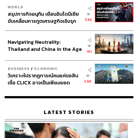
WORLD
สรุปภารกิจอนุทิน เยือนอินโดนีเซีย
530
ขับเคลื่อนการทูตเศรษฐกิจเชิงรุก
ประกาศหุ้นส่วนยุทธศาสตร์ไทย –
อินโดนีเซีย
Navigating Neutrality:
Thailand and China in the Age
161
of a New Global Order
BUSINESS
/
ECONOMIC
วิเคราะห์ปรากฏการณ์คนแห่ขอสิน
2.6K
เชื่อ CLICX อาจเป็นเพียงยอด
ภูเขาน้ำแข็ง ของปัญหาหนี้ครัว
เรือนไทยที่ถูกซุกไว้
LATEST STORIES