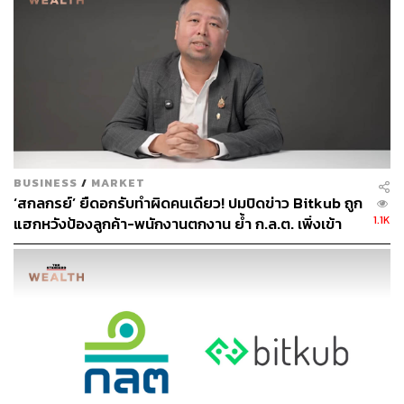
ข่าวที่เกี่ยวข้อง
8 หุ้นเนื้อทอง เซียนหุ้น รุมตอม ร่วมลงทุนติดอันดับผู้ถือ
หุ้นใหญ่
9 หุ้นสุดฮอต ค่า P/E Ratio สูงทะลุ 500 เท่า
เช็ก! 10 หุ้น SETHD จ่ายเงินปันผลสูง
BUSINESS
/
MARKET
‘สกลกรย์’ ยืดอกรับทำผิดคนเดียว! ปมปิดข่าว Bitkub ถูก
1.1K
แฮกหวังป้องลูกค้า-พนักงานตกงาน ย้ำ ก.ล.ต. เพิ่งเข้า
ตรวจ เมื่อปี 68
สามารถติดตาม THE STANDARD WEALTH
ผ่านแอปพลิเคชันต่างๆ ที่คุณสะดวกหรือใช้งานอยู่แล้วได้เลย
TAGS:
ปิยะศักดิ์ อุกฤษฎ์นุกูล