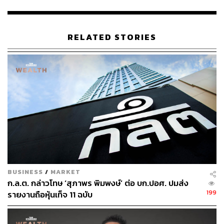
รายชื่อผู้ถือหุ้น 10 อันดับแรกของ TIDLOR ณ วันที่ 7 มีนาคม
2566 มีดังนี้
RELATED STORIES
ธนาคารกรุงศรีอยุธยา จำกัด (มหาชน)
ถือหุ้นสัดส่วน
30%
Siam Asia Credit Access Pte. Ltd. ( SACA) ถือหุ้น
สัดส่วน 25%
South East Asia UK (Type C) Nominees Limited ถือ
หุ้นสัดส่วน
4.21%
บริษัท ไทยเอ็นวีดีอาร์ จำกัด ถือหุ้นสัดส่วน 3.84%
State Street Europe Limited ถือหุ้นสัดส่วน 2.69%
CITI (NOMINEES) Limited-Citibank London Re Fund
ถือหุ้นสัดส่วน 1.02%
BNY Mellon Nominees Limited ถือหุ้นสัดส่วน 0.98%
BUSINESS
/
MARKET
N.C.B. Trust Limited-Norges Bank 1 ถือหุ้นสัดส่วน
ก.ล.ต. กล่าวโทษ ‘สุภาพร พิมพงษ์’ ต่อ บก.ปอศ. ปมส่ง
0.81%
199
รายงานถือหุ้นเท็จ 11 ฉบับ
กองทุนเปิดกรุงศรีหุ้นปันผล ถือหุ้นสัดส่วน 0.58%
State Street Bank and Trust Company ถือหุ้นสัดส่วน
0.54%