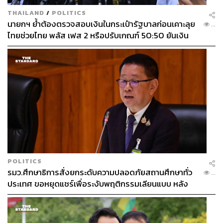
THAILAND
/
POLITICS
นายกฯ ย้ำต้องตรวจสอบเงินในกระเป๋ารัฐบาลก่อนเคาะลุย
...
ไทยช่วยไทย พลัส เฟส 2 หรือปรับเกณฑ์ 50:50 ยันเงิน
คงคลังรัฐบาลแข็งแรง
POLITICS
รมว.ศึกษาธิการสั่งยกระดับความปลอดภัยสถานศึกษาทั่ว
...
ประเทศ ขอหยุดแชร์เพื่อระงับพฤติกรรมเลียนแบบ หลัง
เหตุยิงในโรงเรียน