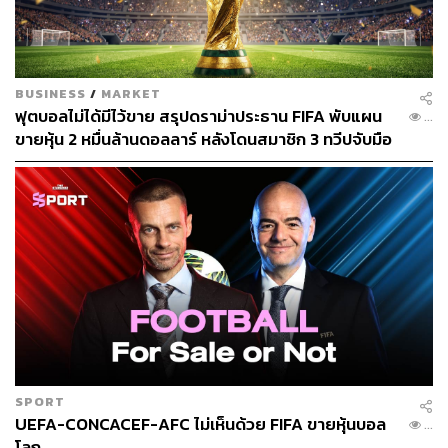
บรรณาธิการข่าวกีฬา สำนักข่าว THE
STANDARD
BUSINESS
/
MARKET
ฟุตบอลไม่ได้มีไว้ขาย สรุปดราม่าประธาน FIFA พับแผน
...
ขายหุ้น 2 หมื่นล้านดอลลาร์ หลังโดนสมาชิก 3 ทวีปจับมือ
คว่ำบาตร
SPORT
UEFA-CONCACEF-AFC ไม่เห็นด้วย FIFA ขายหุ้นบอล
...
โลก