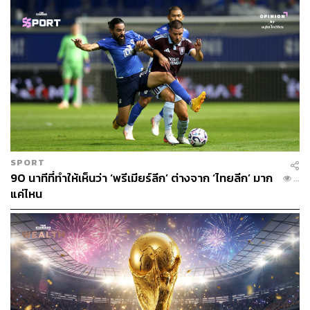
ภาพ: Martin Rose / Getty Images / Shaun Botterill – FIFA /
Contributor
อ้างอิง:
https://www.nytimes.com/athletic/5628814/2024/07/1
5/thomas-muller-germany-retirement/
TAGS:
กีฬาฟุตบอล
Thomas Müller
นักฟุตบอล
SPORT
ฟุตบอลทีมชาติเยอรมนี (Germany national football
90 นาทีที่ทำให้เห็นว่า ‘พรีเมียร์ลีก’ ต่างจาก ‘ไทยลีก’ มาก
...
team)
แค่ไหน
LOADING...
ABOUT THE AUTHOR
ดิษยุตม์ ธนบุญชัย