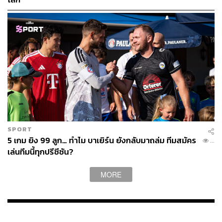
SPORT
5 เกม ยิง 99 ลูก… ทำไม บาเยิร์น ยังกลับมาถล่ม ทีมสมัคร
...
เล่นทีมนี้ทุกปรีซีซัน?
MORE