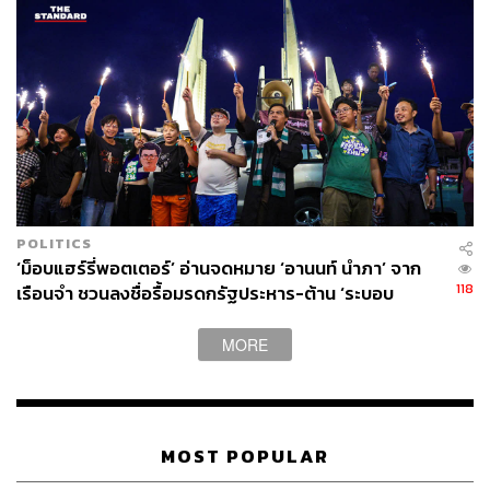
POLITICS
‘ม็อบแฮร์รี่พอตเตอร์’ อ่านจดหมาย ‘อานนท์ นำภา’ จาก
118
เรือนจำ ชวนลงชื่อรื้อมรดกรัฐประหาร-ต้าน ‘ระบอบ
สีน้ำเงิน’
MORE
MOST POPULAR