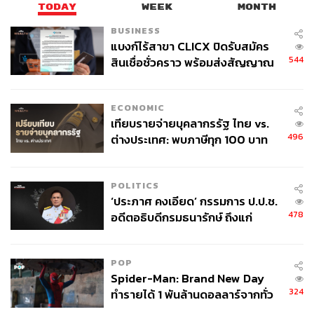
TODAY
WEEK
MONTH
BUSINESS
แบงก์ไร้สาขา CLICX ปิดรับสมัคร
544
สินเชื่อชั่วคราว พร้อมส่งสัญญาณ
เตือนกลุ่มกู้เงินผิดวัตถุประสงค์-ให้
ข้อมูลเท็จ เตรียมดำเนินคดีเด็ดขาด
ECONOMIC
เทียบรายจ่ายบุคลากรรัฐ ไทย vs.
496
ต่างประเทศ: พบภาษีทุก 100 บาท
ของคนไทยใช้ไปกับข้าราชการเฉียด
40 บาท
POLITICS
‘ประภาศ คงเอียด’ กรรมการ ป.ป.ช.
478
อดีตอธิบดีกรมธนารักษ์ ถึงแก่
อนิจกรรม
POP
Spider-Man: Brand New Day
324
ทำรายได้ 1 พันล้านดอลลาร์จากทั่ว
โลกภายใน 6 วัน