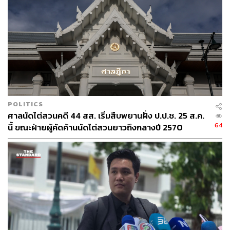
TAGS:
แสตมป์-อภิวัชร์ เอื้อถาวรสุข
ม.112
Tilly Birds
นิว-จีริสุดา ศรีวัฒน์
POLITICS
345
ศาลนัดไต่สวนคดี 44 สส. เริ่มสืบพยานฝั่ง ป.ป.ช. 25 ส.ค.
64
นี้ ขณะฝ่ายผู้คัดค้านนัดไต่สวนยาวถึงกลางปี 2570
ABOUT THE AUTHOR
ใยรัก ชุติอังกูร
นักเขียนผู้ชอบถ่ายทอดเรื่องราวผ่านตัวอักษร
หลงใหลในภาษา วัฒนธรรม และการติ่ง