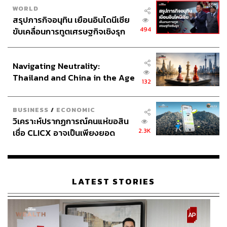
WORLD
สรุปภารกิจอนุทิน เยือนอินโดนีเซีย
494
ขับเคลื่อนการทูตเศรษฐกิจเชิงรุก
ประกาศหุ้นส่วนยุทธศาสตร์ไทย –
อินโดนีเซีย
Navigating Neutrality:
Thailand and China in the Age
132
of a New Global Order
BUSINESS
/
ECONOMIC
วิเคราะห์ปรากฏการณ์คนแห่ขอสิน
2.3K
เชื่อ CLICX อาจเป็นเพียงยอด
ภูเขาน้ำแข็ง ของปัญหาหนี้ครัว
เรือนไทยที่ถูกซุกไว้
LATEST STORIES