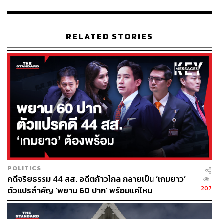
RELATED STORIES
POLITICS
อ้างอิง:
คดีจริยธรรม 44 สส. อดีตก้าวไกล กลายเป็น ‘เกมยาว’
https://x.com/2nd__4th/status/188131529493494193
207
ตัวแปรสำคัญ ‘พยาน 60 ปาก’ พร้อมแค่ไหน
6?s=46&t=jbTXwMlqrApNjJ77TPkLcw