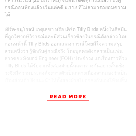
กรณีถอนฟ้องแล้ว เว้นแต่คดี ม.112 ที่ไม่สามารถยอมความ
ได้
เติร์ด-อนุโรจน์ เกตุเลขา
หรือ เติร์ด Tilly Birds หนึ่งในศิลปิน
ที่ถูกวิพากษ์วิจารณ์และมีส่วนเกี่ยวข้องในกรณีดังกล่าว โดย
ก่อนหน้านี้ Tilly Birds ออกแถลงการณ์โดยมีใจความสรุป
ส่วนหนึ่งว่า รู้จักกับคู่กรณีจริง โดยบุคคลดังกล่าวเป็นแฟน
สาวของ Sound Engineer (FOH) ประจำวง แต่เรื่องราวที่วง
Tilly Birds ได้รับจากทั้งสองฝ่ายนั้นแตกต่างกันอย่างสิ้นเชิง
วงจึงมีความประสงค์จะวางตัวเป็นกลางเนื่องจากมองว่าเป็น
เรื่องส่วนตัว จึงแนะนำให้ทั้งสองฝ่ายไปตกลงกันเองให้จบสิ้น
ในวันนี้ (20 มกราคม) เติร์ดออกมาแสดงความคิดเห็นถึง
READ MORE
เหตุการณ์ที่เกิดขึ้นผ่าน X ส่วนตัวด้วยเช่นกัน โดยมีใจความ
ถึงการที่ แก๊ป Sound Engineer (FOH) ประจำวงขอลาออก
และการถูกฟ้องร้องในคดี ม.112 ของแสตมป์
“สวัสดีครับ ผมเติร์ด Tilly Birds ครับ จากเหตุการณ์ในวันนี้