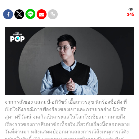
345
จากกรณีของ แสตมป์-อภิวัชร์ เอื้อถาวรสุข นักร้องชื่อดัง ที่
เปิดใจถึงกรณีการฟ้องร้องของเขาและภรรยาอย่าง นิว-จีริ
สุดา ศรีวัฒน์
จนเกิดเป็นกระแสในโลกโซเชียลมากมายถึง
เรื่องราวของการสืบหาข้อเท็จจริงเกี่ยวกับเรื่องนี้ตลอดหลาย
วันที่ผ่านมา หลังแสตมป์ออกมาแถลงการณ์ถึงเหตุการณ์ดัง
กล่าวในวันนี้ (20 มกราคม) จนทนายฝั่งคู่กรณีเผยว่า ฝั่งคู่