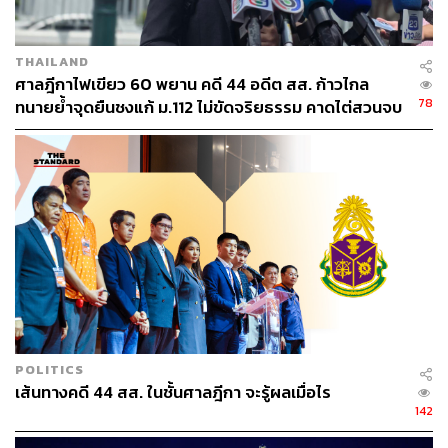
THAILAND
ศาลฎีกาไฟเขียว 60 พยาน คดี 44 อดีต สส. ก้าวไกล
78
ทนายย้ำจุดยืนชงแก้ ม.112 ไม่ขัดจริยธรรม คาดไต่สวนจบ
พฤษภาคมปี 2570
POLITICS
เส้นทางคดี 44 สส. ในชั้นศาลฎีกา จะรู้ผลเมื่อไร
142