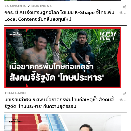
ECONOMIC
/
BUSINESS
กกร. ชี้ AI เร่งเศรษฐกิจโลก โตแบบ K-Shape จี้ไทยเพิ่ม
...
Local Content รับคลื่นลงทุนใหม่
THAILAND
บทเรียนฆ่าฝัง 5 ศพ เมื่อฆาตกรพ้นโทษก่อเหตุซ้ำ สังคมจี้
...
รัฐงัด ‘โทษประหาร’ คืนความยุติธรรม