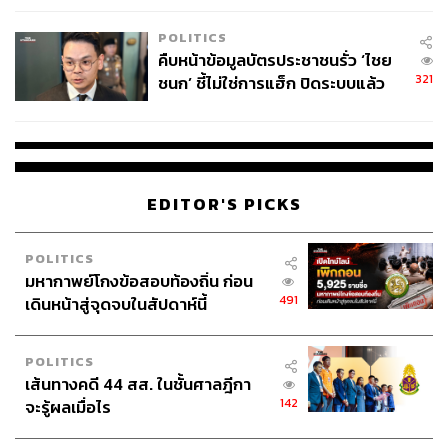
POLITICS
คืบหน้าข้อมูลบัตรประชาชนรั่ว ‘ไชย
321
ชนก’ ชี้ไม่ใช่การแฮ็ก ปิดระบบแล้ว
พบต้นตอจาก IP เดียว
EDITOR'S PICKS
POLITICS
มหากาพย์โกงข้อสอบท้องถิ่น ก่อน
491
เดินหน้าสู่จุดจบในสัปดาห์นี้
POLITICS
เส้นทางคดี 44 สส. ในชั้นศาลฎีกา
142
จะรู้ผลเมื่อไร