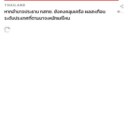
THAILAND
หากอำนาจประธาน กสทช. ยังคงคลุมเครือ ผลสะเทือน
...
ระดับประเทศที่ตามมาจะหนักแค่ไหน
News
Wealth
Pop
Podcast
Video
Now
Opinion
Careers
Events
Privacy
About
Contact
Policy
FOR
ADVERTISING
MEMBERSHIP