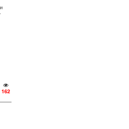
ัท
r
162