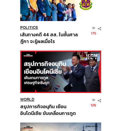
POLITICS
175
เส้นทางคดี 44 สส. ในชั้นศาล
ฎีกา จะรู้ผลเมื่อไร
WORLD
515
สรุปภารกิจอนุทิน เยือน
อินโดนีเซีย ขับเคลื่อนการทูต
เศรษฐกิจเชิงรุก ประกาศหุ้น
ส่วนยุทธศาสตร์ไทย –