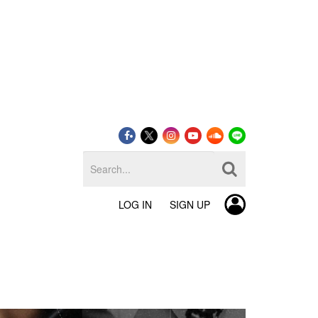
LOG IN
SIGN UP