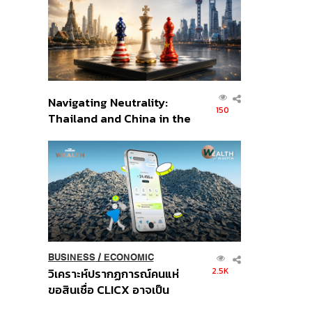
อินโดนีเซีย
Navigating Neutrality:
150
Thailand and China in the
Age of a New Global
Order
BUSINESS
/
ECONOMIC
2.5K
วิเคราะห์ปรากฏการณ์คนแห่
ขอสินเชื่อ CLICX อาจเป็น
เพียงยอดภูเขาน้ำแข็ง ของ