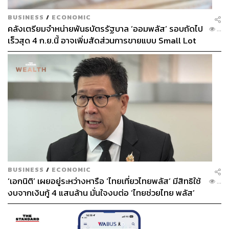
BUSINESS
/
ECONOMIC
คลังเตรียมจำหน่ายพันธบัตรรัฐบาล ‘ออมพลัส’ รอบถัดไป
...
เร็วสุด 4 ก.ย.นี้ อาจเพิ่มสัดส่วนการขายแบบ Small Lot
First มากขึ้น
BUSINESS
/
ECONOMIC
‘เอกนิติ’ เผยอยู่ระหว่างหารือ ‘ไทยเที่ยวไทยพลัส’ มีสิทธิใช้
...
งบจากเงินกู้ 4 แสนล้าน มั่นใจงบต่อ ‘ไทยช่วยไทย พลัส’
เฟส 2 มีเพียงพอ