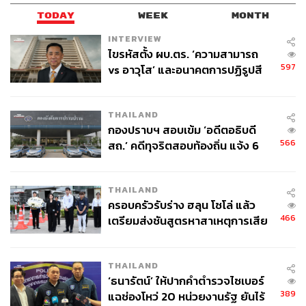
TODAY
WEEK
MONTH
INTERVIEW
ไขรหัสตั้ง ผบ.ตร. ‘ความสามารถ
597
vs อาวุโส’ และอนาคตการปฏิรูปสี
กากี กับ พล.ต.อ. เอก อังสนานนท์
THAILAND
กองปราบฯ สอบเข้ม ‘อดีตอธิบดี
566
สถ.’ คดีทุจริตสอบท้องถิ่น แจ้ง 6
ข้อหาหนัก จ่อชง ป.ป.ช. 12 ส.ค. นี้
THAILAND
ครอบครัวรับร่าง ฮลุน โซโล่ แล้ว
466
เตรียมส่งชันสูตรหาสาเหตุการเสีย
ชีวิต
THAILAND
‘ธนารัตน์’ ให้ปากคำตำรวจไซเบอร์
389
แฉช่องโหว่ 20 หน่วยงานรัฐ ยันไร้