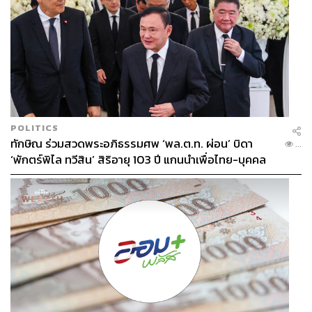
POLITICS
ทักษิณ ร่วมสวดพระอภิธรรมศพ ‘พล.ต.ท. ผ่อน’ บิดา
...
‘พักตร์พิไล ทวีสิน’ สิริอายุ 103 ปี แกนนำเพื่อไทย-บุคคล
หลากวงการร่วมอาลัย