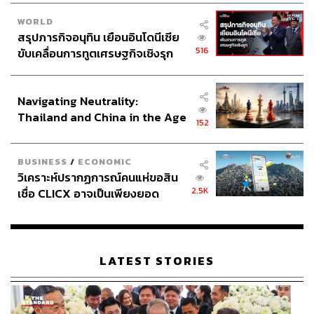
WORLD
สรุปภารกิจอนุทิน เยือนอินโดนีเซีย
516
ขับเคลื่อนการทูตเศรษฐกิจเชิงรุก
ประกาศหุ้นส่วนยุทธศาสตร์ไทย –
อินโดนีเซีย
Navigating Neutrality:
Thailand and China in the Age
152
of a New Global Order
BUSINESS
/
ECONOMIC
วิเคราะห์ปรากฏการณ์คนแห่ขอสิน
2.5K
เชื่อ CLICX อาจเป็นเพียงยอด
ภูเขาน้ำแข็ง ของปัญหาหนี้ครัว
เรือนไทยที่ถูกซุกไว้
LATEST STORIES