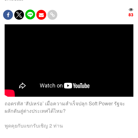
83
ถอดรหัส ‘สัปเหร่อ’ เมื่อความสำเร็จปลุก Soft Power รัฐจะ
ผลักดันสู่ต่างประเทศได้ไหม?
พูดคุยกับแขกรับเชิญ 2 ท่าน