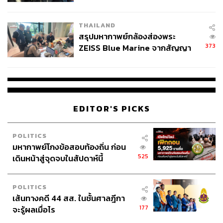
นัยทางการเมือง
THAILAND
สรุปมหากาพย์กล้องส่องพระ
373
ZEISS Blue Marine จากสัญญา
ผลิต 8.3 ล้าน สู่ข้อพิพาท ‘มา
เวลล์ฯ’ ฟ้อง ‘โทน บางแค’ ผิดนัด
จ่ายหนี้-แอบระบุแบรนด์
EDITOR'S PICKS
POLITICS
มหากาพย์โกงข้อสอบท้องถิ่น ก่อน
525
เดินหน้าสู่จุดจบในสัปดาห์นี้
POLITICS
เส้นทางคดี 44 สส. ในชั้นศาลฎีกา
177
จะรู้ผลเมื่อไร