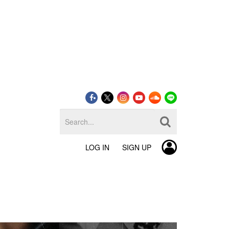
LOG IN
SIGN UP