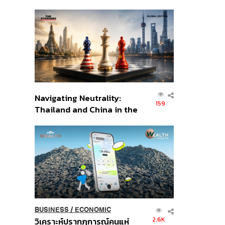
เศรษฐกิจเชิงรุก ประกาศหุ้น
ส่วนยุทธศาสตร์ไทย –
อินโดนีเซีย
Navigating Neutrality:
159
Thailand and China in the
Age of a New Global
Order
BUSINESS
/
ECONOMIC
2.6K
วิเคราะห์ปรากฏการณ์คนแห่