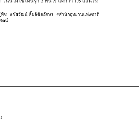
วันนี้ไม่ใช่โดนรุก 3 พันไร่ แต่กว่า 1.5 แสนไร่!
์พืช
ชัยวัฒน์ ลิ้มลิขิตอักษร
สำนักอุทยานแห่งชาติ
รัตน์
D