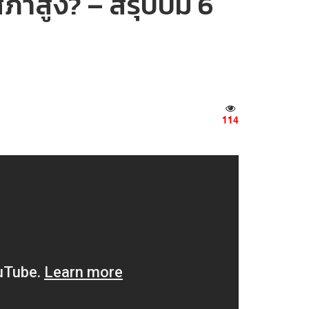
สภาสูง? – สรุปปม 6
114