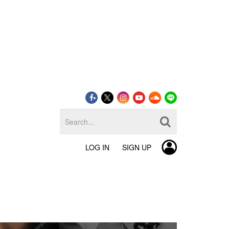
LOG IN
SIGN UP