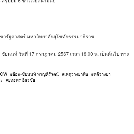
– สรุปปม 6 ชาวเวียดนามดับ
ิชารัฐศาสตร์ มหาวิทยาลัยสุโขทัยธรรมาธิราช
นนท์ วันที่ 17 กรกฎาคม 2567 เวลา 18.00 น. เป็นต้นไป ทาง
NOW
อ๊อฟ-ชัยนนท์ หาญคีรีรัตน์
เหตุวางยาพิษ
คดีวางยา
ระ
ยุทธพร อิสรชัย