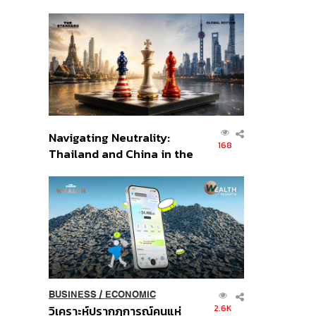
เศรษฐกิจเชิงรุก ประกาศหุ้น
ส่วนยุทธศาสตร์ไทย –
อินโดนีเซีย
Navigating Neutrality:
168
Thailand and China in the
Age of a New Global
Order
BUSINESS
/
ECONOMIC
2.6K
วิเคราะห์ปรากฏการณ์คนแห่