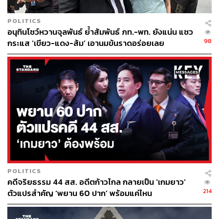
POLITICS
อนุทินโชว์หวานจุลพันธ์ ย้ำสัมพันธ์ ภท.-พท. ยังแน่น แซว
98
กระแส ‘เขียว-แดง-ส้ม’ เอานมข้นราดอร่อยเลย
POLITICS
คดีจริยธรรม 44 สส. อดีตก้าวไกล กลายเป็น ‘เกมยาว’
214
ตัวแปรสำคัญ ‘พยาน 60 ปาก’ พร้อมแค่ไหน