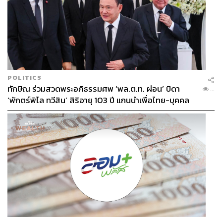
POLITICS
ทักษิณ ร่วมสวดพระอภิธรรมศพ ‘พล.ต.ท. ผ่อน’ บิดา
...
‘พักตร์พิไล ทวีสิน’ สิริอายุ 103 ปี แกนนำเพื่อไทย-บุคคล
หลากวงการร่วมอาลัย