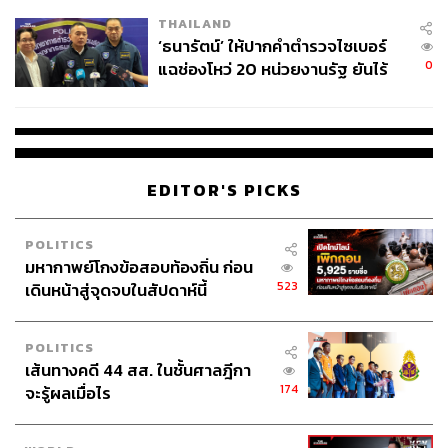
เวลล์ฯ’ ฟ้อง ‘โทน บางแค’ ผิดนัด
THAILAND
จ่ายหนี้-แอบระบุแบรนด์
‘ธนารัตน์’ ให้ปากคำตำรวจไซเบอร์
0
แฉช่องโหว่ 20 หน่วยงานรัฐ ยันไร้
นัยทางการเมือง
EDITOR'S PICKS
POLITICS
มหากาพย์โกงข้อสอบท้องถิ่น ก่อน
523
เดินหน้าสู่จุดจบในสัปดาห์นี้
POLITICS
เส้นทางคดี 44 สส. ในชั้นศาลฎีกา
174
จะรู้ผลเมื่อไร