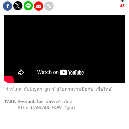
45
‘ก้าวไกล’ กับปัญหา ‘งูเห่า’ สู่โอกาสร่วมมือกับ ‘เพื่อไทย’
TAGS:
พรรคเพื่อไทย
พรรคก้าวไกล
THE STANDARD NOW
งูเห่า