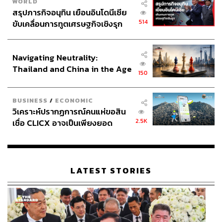
WORLD
สรุปภารกิจอนุทิน เยือนอินโดนีเซีย
514
ขับเคลื่อนการทูตเศรษฐกิจเชิงรุก
ประกาศหุ้นส่วนยุทธศาสตร์ไทย –
อินโดนีเซีย
Navigating Neutrality:
Thailand and China in the Age
150
of a New Global Order
BUSINESS
/
ECONOMIC
วิเคราะห์ปรากฏการณ์คนแห่ขอสิน
2.5K
เชื่อ CLICX อาจเป็นเพียงยอด
ภูเขาน้ำแข็ง ของปัญหาหนี้ครัว
เรือนไทยที่ถูกซุกไว้
LATEST STORIES