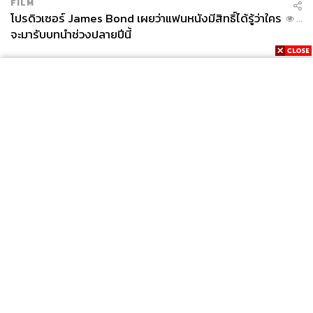
FILM
โปรดิวเซอร์ James Bond เผยว่าแฟนหนังมีสิทธิ์ได้รู้ว่าใคร
...
จะมารับบทนำช่วงปลายปีนี้
News
Wealth
Pop
Podcast
Video
Now
Opinion
Careers
Events
Privacy
About
Contact
Policy
FOR
ADVERTISING
MEMBERSHIP