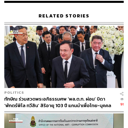
RELATED STORIES
POLITICS
ทักษิณ ร่วมสวดพระอภิธรรมศพ ‘พล.ต.ท. ผ่อน’ บิดา
91
‘พักตร์พิไล ทวีสิน’ สิริอายุ 103 ปี แกนนำเพื่อไทย-บุคคล
หลากวงการร่วมอาลัย