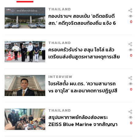
THAILAND
กองปราบฯ สอบเข้ม ‘อดีตอธิบดี
0
สถ.’ คดีทุจริตสอบท้องถิ่น แจ้ง 6
ข้อหาหนัก จ่อชง ป.ป.ช. 12 ส.ค. นี้
THAILAND
ครอบครัวรับร่าง ฮลุน โซโล่ แล้ว
0
เตรียมส่งชันสูตรหาสาเหตุการเสีย
ชีวิต
INTERVIEW
ไขรหัสตั้ง ผบ.ตร. ‘ความสามารถ
0
vs อาวุโส’ และอนาคตการปฏิรูปสี
กากี กับ พล.ต.อ. เอก อังสนานนท์
THAILAND
สรุปมหากาพย์กล้องส่องพระ
0
ZEISS Blue Marine จากสัญญา
ผลิต 8.3 ล้าน สู่ข้อพิพาท ‘มา