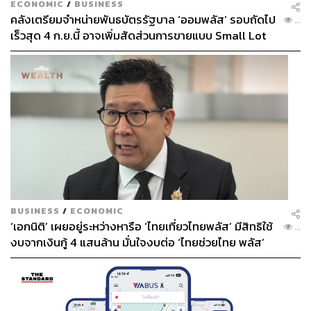
ECONOMIC
/
BUSINESS
คลังเตรียมจำหน่ายพันธบัตรรัฐบาล ‘ออมพลัส’ รอบถัดไป
...
เร็วสุด 4 ก.ย.นี้ อาจเพิ่มสัดส่วนการขายแบบ Small Lot
First มากขึ้น
BUSINESS
/
ECONOMIC
‘เอกนิติ’ เผยอยู่ระหว่างหารือ ‘ไทยเที่ยวไทยพลัส’ มีสิทธิใช้
...
งบจากเงินกู้ 4 แสนล้าน มั่นใจงบต่อ ‘ไทยช่วยไทย พลัส’
เฟส 2 มีเพียงพอ