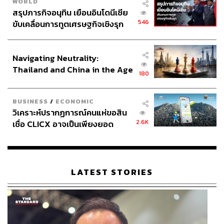
WORLD
สรุปภารกิจอนุทิน เยือนอินโดนีเซีย
546
ขับเคลื่อนการทูตเศรษฐกิจเชิงรุก
ประกาศหุ้นส่วนยุทธศาสตร์ไทย –
อินโดนีเซีย
Navigating Neutrality:
Thailand and China in the Age
180
of a New Global Order
BUSINESS
/
ECONOMIC
วิเคราะห์ปรากฏการณ์คนแห่ขอสิน
2.6K
เชื่อ CLICX อาจเป็นเพียงยอด
ภูเขาน้ำแข็ง ของปัญหาหนี้ครัว
เรือนไทยที่ถูกซุกไว้
LATEST STORIES