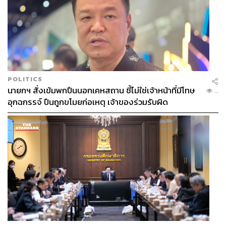
POLITICS
นายกฯ สั่งเข้มพกปืนนอกเคหสถาน ชี้ไม่ใช่เจ้าหน้าที่มีโทษ
...
อุกฉกรรจ์ ปืนถูกขโมยก่อเหตุ เจ้าของร่วมรับผิด