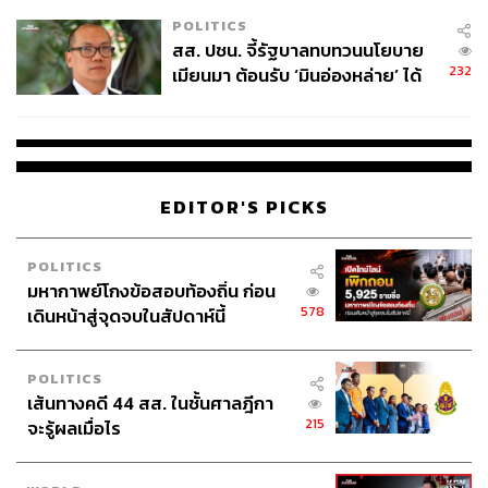
เหมาะสม
POLITICS
สส. ปชน. จี้รัฐบาลทบทวนนโยบาย
232
เมียนมา ต้อนรับ ‘มินอ่องหล่าย’ ได้
แค่สัญญาว่างเปล่า
EDITOR'S PICKS
POLITICS
มหากาพย์โกงข้อสอบท้องถิ่น ก่อน
578
เดินหน้าสู่จุดจบในสัปดาห์นี้
POLITICS
เส้นทางคดี 44 สส. ในชั้นศาลฎีกา
215
จะรู้ผลเมื่อไร