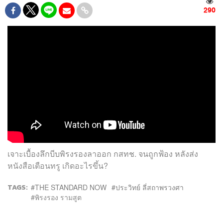
290
เจาะเบื้องลึกบีบพิรงรองลาออก กสทช. จนถูกฟ้อง หลังส่ง
หนังสือเตือนทรู เกิดอะไรขึ้น?
TAGS:
THE STANDARD NOW
ประวิทย์ ลี่สถาพรวงศา
พิรงรอง รามสูต