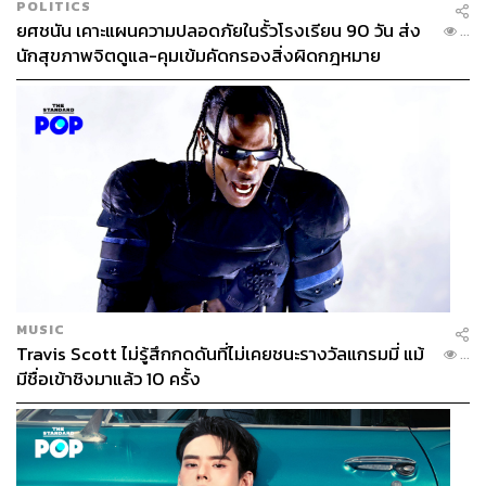
POLITICS
ยศชนัน เคาะแผนความปลอดภัยในรั้วโรงเรียน 90 วัน ส่ง
...
นักสุขภาพจิตดูแล-คุมเข้มคัดกรองสิ่งผิดกฎหมาย
MUSIC
Travis Scott ไม่รู้สึกกดดันที่ไม่เคยชนะรางวัลแกรมมี่ แม้
...
มีชื่อเข้าชิงมาแล้ว 10 ครั้ง