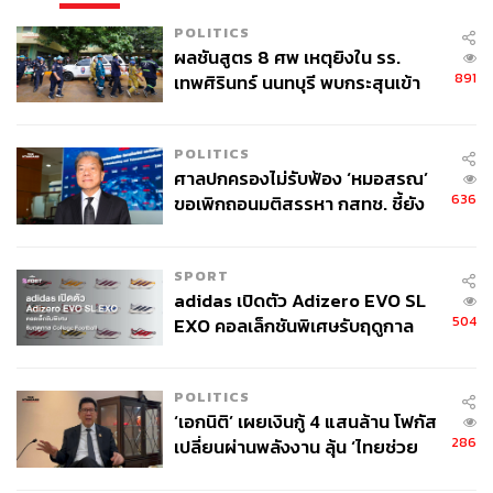
POLITICS
ผลชันสูตร 8 ศพ เหตุยิงใน รร.
891
เทพศิรินทร์ นนทบุรี พบกระสุนเข้า
จุดสำคัญ ‘ศีรษะ-หน้าอก’ ครูถูกยิง
4 นัด จากระยะไกล
POLITICS
ศาลปกครองไม่รับฟ้อง ‘หมอสรณ’
636
ขอเพิกถอนมติสรรหา กสทช. ชี้ยัง
ไม่ใช่ผู้เดือดร้อนเสียหาย
SPORT
adidas เปิดตัว Adizero EVO SL
504
EXO คอลเล็กชันพิเศษรับฤดูกาล
College Football
POLITICS
‘เอกนิติ’ เผยเงินกู้ 4 แสนล้าน โฟกัส
286
เปลี่ยนผ่านพลังงาน ลุ้น ‘ไทยช่วย
ไทยพลัส’ เฟส 2 รอประเมินความ