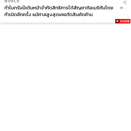
WORLD
ทำไมทรัมป์เดินหน้าจำกัดสิทธิการได้สัญชาติอเมริกันโดย
...
กำเนิดอีกครั้ง แม้ศาลสูงสุดเคยตัดสินคัดค้าน
News
Wealth
Pop
Podcast
Video
Now
Opinion
Careers
Events
Privacy
About
Contact
Policy
FOR
ADVERTISING
MEMBERSHIP