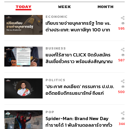
TODAY
WEEK
MONTH
ECONOMIC
เทียบรายจ่ายบุคลากรรัฐ ไทย vs.
595
ต่างประเทศ: พบภาษีทุก 100 บาท
ของคนไทยใช้ไปกับข้าราชการเฉียด
40 บาท
BUSINESS
แบงก์ไร้สาขา CLICX ปิดรับสมัคร
587
สินเชื่อชั่วคราว พร้อมส่งสัญญาณ
เตือนกลุ่มกู้เงินผิดวัตถุประสงค์-ให้
ข้อมูลเท็จ เตรียมดำเนินคดีเด็ดขาด
POLITICS
‘ประภาศ คงเอียด’ กรรมการ ป.ป.ช.
500
อดีตอธิบดีกรมธนารักษ์ ถึงแก่
อนิจกรรม
POP
Spider-Man: Brand New Day
344
ทำรายได้ 1 พันล้านดอลลาร์จากทั่ว