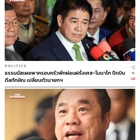
POLITICS
ธรรมนัสเผยพาครอบครัวพักผ่อนฝรั่งเศส-โมนาโก ปัดบิน
141
ดีลทักษิณ เปลี่ยนตัวนายกฯ