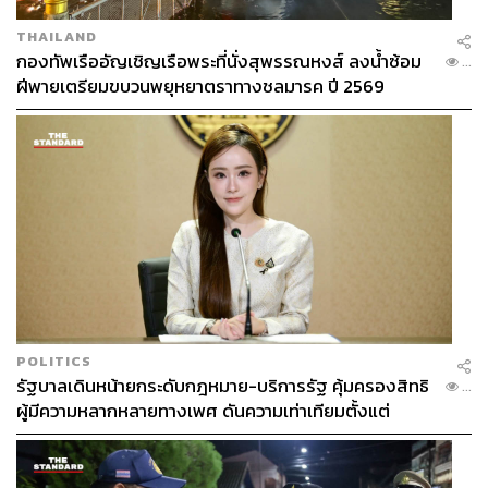
THAILAND
กองทัพเรืออัญเชิญเรือพระที่นั่งสุพรรณหงส์ ลงน้ำซ้อม
...
ฝีพายเตรียมขบวนพยุหยาตราทางชลมารค ปี 2569
POLITICS
รัฐบาลเดินหน้ายกระดับกฎหมาย-บริการรัฐ คุ้มครองสิทธิ
...
ผู้มีความหลากหลายทางเพศ ดันความเท่าเทียมตั้งแต่
หลักสูตรในห้องเรียนถึงที่ทำงาน