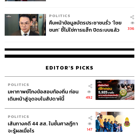
โลกภายใน 6 วัน
POLITICS
คืบหน้าข้อมูลบัตรประชาชนรั่ว ‘ไชย
336
ชนก’ ชี้ไม่ใช่การแฮ็ก ปิดระบบแล้ว
พบต้นตอจาก IP เดียว
EDITOR'S PICKS
POLITICS
มหากาพย์โกงข้อสอบท้องถิ่น ก่อน
492
เดินหน้าสู่จุดจบในสัปดาห์นี้
POLITICS
เส้นทางคดี 44 สส. ในชั้นศาลฎีกา
147
จะรู้ผลเมื่อไร