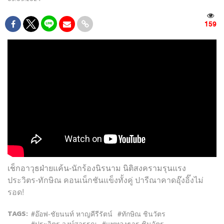
159
เช็กอาวุธฝ่ายแค้น-นักร้องนิรนาม นิติสงครามรุนแรง
ประวิตร-ทักษิณ คอนเน็กชันแข็งทั้งคู่ ปารีณาคาดอุ๊งอิ๊งไม่
รอด!
TAGS:
อ๊อฟ-ชัยนนท์ หาญคีรีรัตน์
ทักษิณ ชินวัตร
ประวิตร วงษ์สุวรรณ
แพทองธาร ชินวัตร