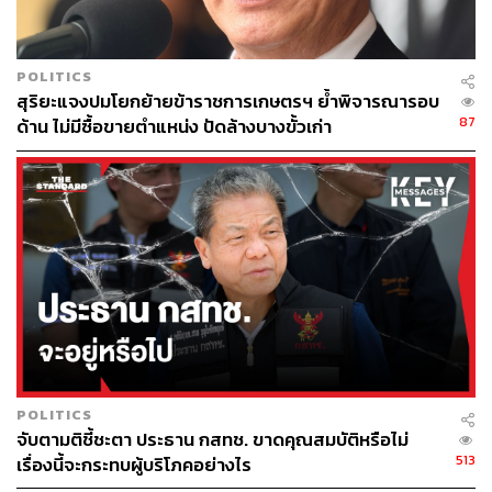
POLITICS
สุริยะแจงปมโยกย้ายข้าราชการเกษตรฯ ย้ำพิจารณารอบ
87
ด้าน ไม่มีซื้อขายตำแหน่ง ปัดล้างบางขั้วเก่า
POLITICS
จับตามติชี้ชะตา ประธาน กสทช. ขาดคุณสมบัติหรือไม่
513
เรื่องนี้จะกระทบผู้บริโภคอย่างไร