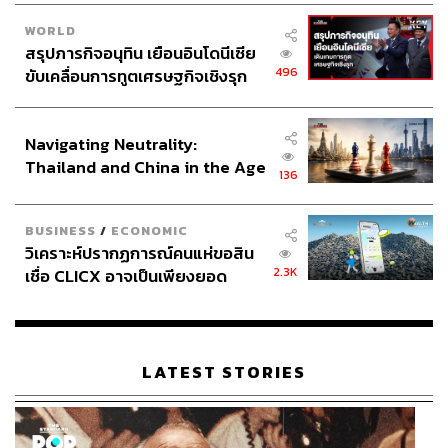
WORLD
สรุปภารกิจอนุทิน เยือนอินโดนีเซีย
496
ขับเคลื่อนการทูตเศรษฐกิจเชิงรุก
ประกาศหุ้นส่วนยุทธศาสตร์ไทย –
อินโดนีเซีย
Navigating Neutrality:
Thailand and China in the Age
136
of a New Global Order
BUSINESS
/
ECONOMIC
วิเคราะห์ปรากฏการณ์คนแห่ขอสิน
2.3K
เชื่อ CLICX อาจเป็นเพียงยอด
ภูเขาน้ำแข็ง ของปัญหาหนี้ครัว
เรือนไทยที่ถูกซุกไว้
LATEST STORIES